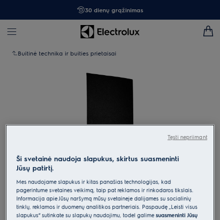
30 dienų grąžinimas
Buitinė technika ir buities prietaisai
Tęsti nepriimant
Ši svetainė naudoja slapukus, skirtus suasmeninti
Jūsų patirtį.
Mes naudojame slapukus ir kitas panašias technologijas, kad
pagerintume svetainės veikimą, taip pat reklamos ir rinkodaros tikslais.
Spustelėkite, kad padidintumėte mastelį
Informacija apie Jūsų naršymą mūsų svetainėje dalijamės su socialinių
tinklų, reklamos ir duomenų analitikos partneriais. Paspaudę „Leisti visus
slapukus“ sutinkate su slapukų naudojimu, todėl galime
suasmeninti Jūsų