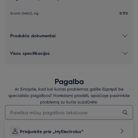
Svoris (neto), kg
0.172
Produkto dokumentai
Visos specifikacijos
Pagalba
Ar žinojote, kad kai kurias problemas galite išspręsti be
specialisto pagalbos? Norėdami pradėti, apačioje pasirinkite
problemą su kuria susidūrėte.
Įveskite tekstą, jei norite ieškoti pagalbinių straipsnių
Prisijunkite prie „MyElectrolux“