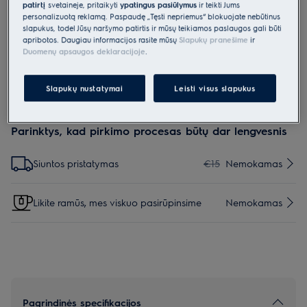
patirtį
svetainėje, pritaikyti
ypatingus pasiūlymus
ir teikti Jums
EF118
personalizuotą reklamą. Paspaudę „Tęsti nepriėmus“ blokuojate nebūtinus
Oro valytuvo EAP300 anglinis filtras
slapukus, todėl Jūsų naršymo patirtis ir mūsų teikiamos paslaugos gali būti
apribotos. Daugiau informacijos rasite mūsų
Slapukų pranešime
ir
Duomenų apsaugos deklaracijoje
.
5 (1)
Slapukų nustatymai
Leisti visus slapukus
Parinktys, kad pirkimo procesas būtų dar lengvesnis
Siuntos pristatymas
€15
Nemokamas
Likite ramūs, mes viskuo pasirūpinsime
Nemokamas
Pagrindinės specifikacijos