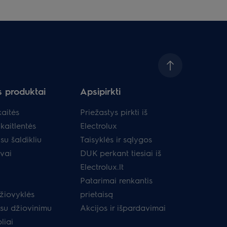
s produktai
Apsipirkti
aitės
Priežastys pirkti iš
kaitlentės
Electrolux
su šaldikliu
Taisyklės ir sąlygos
uvai
DUK perkant tiesiai iš
Electrolux.lt
Patarimai renkantis
žiovyklės
prietaisą
 su džiovinimu
Akcijos ir išpardavimai
liai