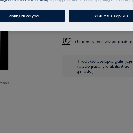
Parinktys, kad pirkimo proc
Slapukų nustatymai
Leisti visus slapukus
Siuntos pristatymas
Likite ramūs, mes viskuo pasirūp
*Produkto puslapio galerijoje
vaizdo įrašai yra tik iliustracin
šį modelį.
mastelį