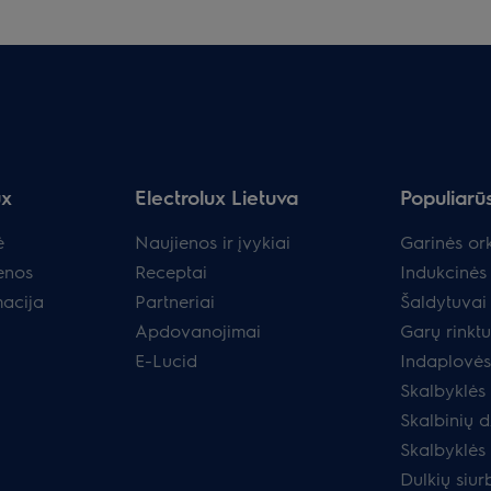
ux
Electrolux Lietuva
Populiarū
ė
Naujienos ir įvykiai
Garinės ork
enos
Receptai
Indukcinės 
macija
Partneriai
Šaldytuvai 
Apdovanojimai
Garų rinkt
E-Lucid
Indaplovės
Skalbyklės
Skalbinių d
Skalbyklės
Dulkių siurb