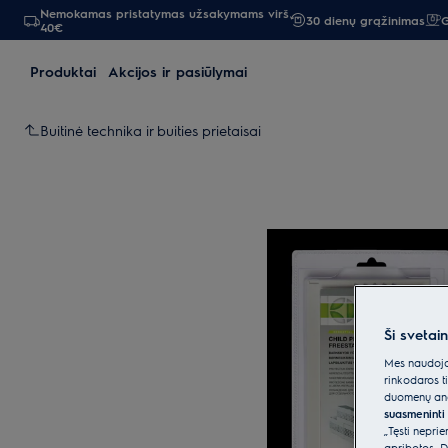
Nemokamas pristatymas užsakymams virš
30 dienų grąžinimas
G
40€
Produktai
Akcijos ir pasiūlymai
Buitinė technika ir buities prietaisai
Ši svetai
Mes naudojam
rinkodaros t
duomenų anal
suasmeninti 
„Tęsti nepri
apribotos. D