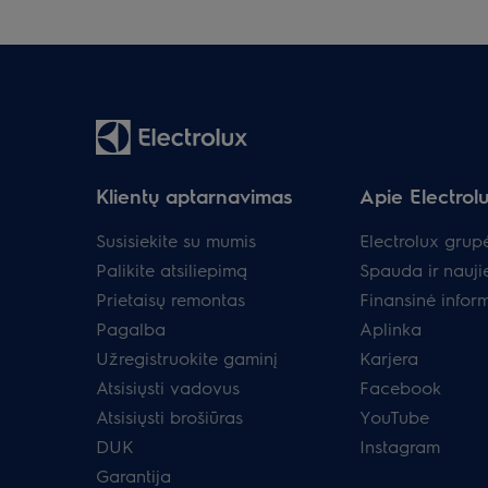
Klientų aptarnavimas
Apie Electrol
Susisiekite su mumis
Electrolux grup
Palikite atsiliepimą
Spauda ir nauji
Prietaisų remontas
Finansinė infor
Pagalba
Aplinka
Užregistruokite gaminį
Karjera
Atsisiųsti vadovus
Facebook
Atsisiųsti brošiūras
YouTube
DUK
Instagram
Garantija