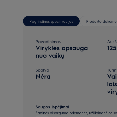
Pagrindinės specifikacijos
Produkto dokumen
Pavadinimas
Aukš
Viryklės apsauga
125
nuo vaikų
Spalva
Turin
Nėra
Va
lai
vir
Saugos įspėjimai
Esminės atsargumo priemonės, užtikrinančios s