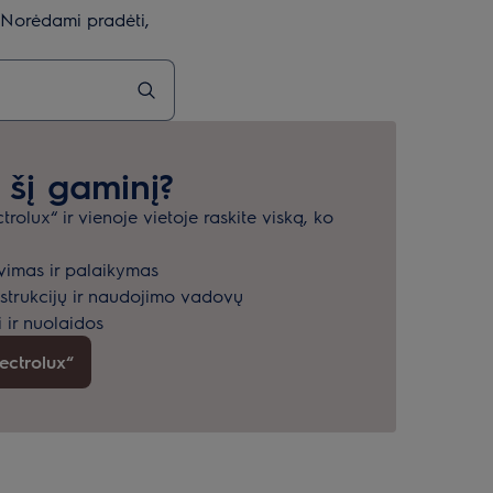
? Norėdami pradėti,
e šį gaminį?
rolux“ ir vienoje vietoje raskite viską, ko
vimas ir palaikymas
instrukcijų ir naudojimo vadovų
 ir nuolaidos
lectrolux“