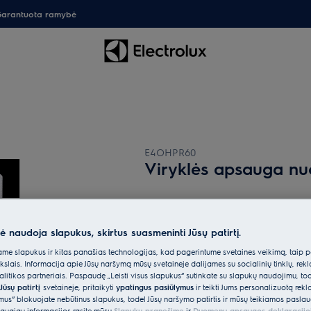
arantuota ramybė
E4OHPR60
Viryklės apsauga nu
1 (1)
Pagrindiniai privalumai
nė naudoja slapukus, skirtus suasmeninti Jūsų patirtį.
Universali apsauga įmontuojamoms kaitl
vaikams
e slapukus ir kitas panašias technologijas, kad pagerintume svetainės veikimą, taip p
ikslais. Informacija apie Jūsų naršymą mūsų svetainėje dalijamės su socialinių tinklų, rek
itikos partneriais. Paspaudę „Leisti visus slapukus“ sutinkate su slapukų naudojimu, to
Jūsų patirtį
svetainėje, pritaikyti
ypatingus pasiūlymus
ir teikti Jums personalizuotą re
ėmus“ blokuojate nebūtinus slapukus, todėl Jūsų naršymo patirtis ir mūsų teikiamos paslau
augiau informacijos rasite mūsų
Slapukų pranešime
ir
Duomenų apsaugos deklaracijo