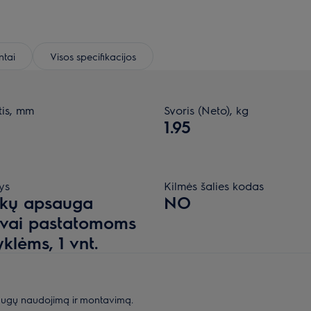
tai
Visos specifikacijos
tis, mm
Svoris (Neto), kg
1.95
ys
Kilmės šalies kodas
ikų apsauga
NO
svai pastatomoms
yklėms, 1 vnt.
augų naudojimą ir montavimą.