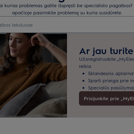
ai kurias problemas galite išspręsti be specialisto pagalbos
apačioje pasirinkite problemą su kuria susidūrėte.
 norite ieškoti pagalbinių straipsnių
Ar jau turit
Užsiregistruokite „MyElect
reikia.
Sklandesnis aptarna
Sparti prieiga prie 
Specialūs pasiūlymai
Prisijunkite prie „MyE