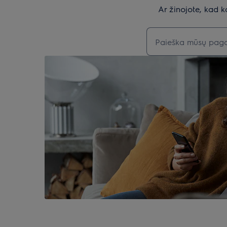
Ar žinojote, kad k
Įveskite tekstą, jei