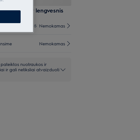
esas būtų dar lengvesnis
€15
Nemokamas
insime
Nemokamas
 pateiktos nuotraukos ir
iai ir gali netiksliai atvaizduoti