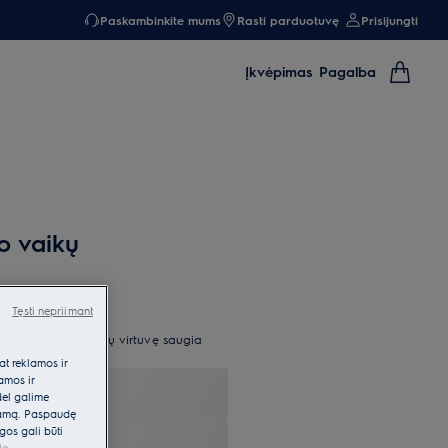
Paskambinkite mums
Rasti parduotuvę
Prisijungti
Įkvėpimas
Pagalba
o vaikų
Tęsti nepriimant
entėms pavers jūsų virtuvę saugia
at reklamos ir
lamos ir
dėl galime
klamą. Paspaudę
gos gali būti
je
.