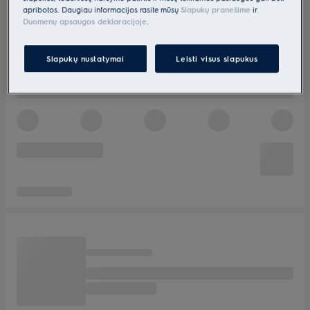
apribotos. Daugiau informacijos rasite mūsų
Slapukų pranešime
ir
Duomenų apsaugos deklaracijoje
.
Slapukų nustatymai
Leisti visus slapukus