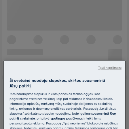
Tęsti nepriimant
Ši svetainė naudoja slapukus, skirtus suasmeninti
Jūsų patirtį.
Mes naudojame slapukus ir kitas panašias technologijas, kad
pagerintume svetainės veikimą, taip pat reklamos ir rinkodaros tikslais.
Informacija apie Jūsų naršymą mūsų svetainėje dalijamės su socialinių
tinklų, reklamos ir duomenų analitikos partneriais. Paspaudę „Leisti visus
slapukus“ sutinkate su slapukų naudojimu, todėl galime
suasmeninti Jūsų
patirtį
svetainėje, pritaikyti
ypatingus pasiūlymus
ir teikti Jums
personalizuotą reklamą. Paspaudę „Tęsti nepriėmus“ blokuojate nebūtinus
slapukus, todėl Jūsų naršymo patirtis ir mūsų teikiamos paslaugos gali būti