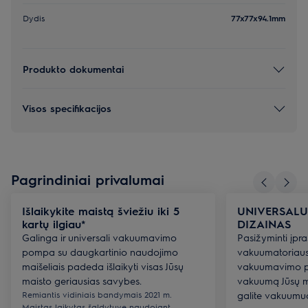
Dydis
77x77x94.1mm
Produkto dokumentai
Visos specifikacijos
Pagrindiniai privalumai
Išlaikykite maistą šviežiu iki 5
UNIVERSALU
kartų ilgiau*
DIZAINAS
Galinga ir universali vakuumavimo
Pasižyminti įpra
pompa su daugkartinio naudojimo
vakuumatoriaus 
maišeliais padeda išlaikyti visas Jūsų
vakuumavimo p
maisto geriausias savybes.
vakuumą Jūsų ma
Remiantis vidiniais bandymais 2021 m.
galite vakuumuot
Maistas laikytas šaldytuve naudojant