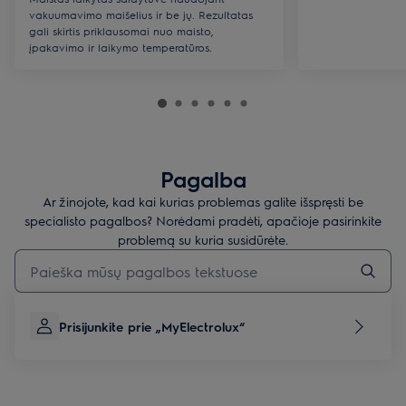
vakuumavimo maišelius ir be jų. Rezultatas
gali skirtis priklausomai nuo maisto,
įpakavimo ir laikymo temperatūros.
Pagalba
Ar žinojote, kad kai kurias problemas galite išspręsti be
specialisto pagalbos? Norėdami pradėti, apačioje pasirinkite
problemą su kuria susidūrėte.
Įveskite tekstą, jei norite ieškoti pagalbinių straipsnių
Prisijunkite prie „MyElectrolux“