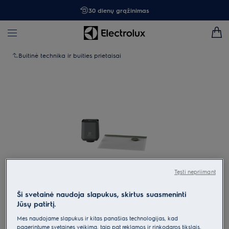
30 dienų grąžinimas
Buitinė technika ir buities prietaisai
Tęsti nepriimant
Ši svetainė naudoja slapukus, skirtus suasmeninti
Spustelėkite, kad padidintumėte mastelį
Jūsų patirtį.
Mes naudojame slapukus ir kitas panašias technologijas, kad
pagerintume svetainės veikimą, taip pat reklamos ir rinkodaros tikslais.