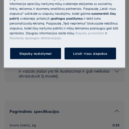
Informacija apie Jūsų naršymą mūsų svetainėje dalijamės su socialinių
EVSK1
tinklų, reklamos ir duomenų analitikos partneriais. Paspaudę „Leisti visus
Vakuumavimo maišelių rinkinys
slapukus“ sutinkate su slapukų naudojimu, todėl galime
suasmeninti Jūsų
patirtį
svetainėje, pritaikyti
ypatingus pasiūlymus
ir teikti Jums
personalizuotą reklamą. Paspaudę „Tęsti nepriėmus“ blokuojate nebūtinus
4 (14)
slapukus, todėl Jūsų naršymo patirtis ir mūsų teikiamos paslaugos gali būti
apribotos. Daugiau informacijos rasite mūsų
Slapukų pranešime
ir
Duomenų apsaugos deklaracijoje
.
Saugos instrukcijos ir saugos įspėjimai pagal ES reglamentą
2023/988 pateikiami vartotojo vadove. Norėdami saugiai
Slapukų nustatymai
Leisti visus slapukus
naudoti gaminį, perskaitykite visą vartotojo vadovą.
*Produkto puslapio galerijoje pateiktos nuotraukos
ir vaizdo įrašai yra tik iliustraciniai ir gali netiksliai
atvaizduoti šį modelį.
Pagrindinės specifikacijos
Svoris (neto), kg
0.55