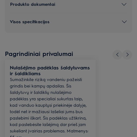
Produkto dokumentai
Visos specifikacijos
Pagrindiniai privalumai
Nulašėjimo padėklas šaldytuvams
ir šaldikliams
Sumažinkite riziką vandeniu pažeisti
grindis bei kampų apdailas. Šis
šaldytuvų ir šaldiklių nulašėjimo
padėklas yra specialiai sukurtas taip,
kad vanduo kauptųsi priekinėje dalyje,
todėl net ir mažiausi lašeliai jums bus
pastebimi iškart. Šis padėklas užtikrina,
kad pastebėsite lašėjimą dar prieš jam
sukeliant įvairias problemas. Matmenys:
55 cm