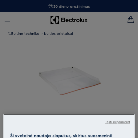
30 dienų grąžinimas
Buitinė technika ir buities prietaisai
Spustelėkite, kad padidintumėte mastelį
Tęsti nepriimant
Ši svetainė naudoja slapukus, skirtus suasmeninti