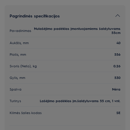
Pagrindinės specifikacijos
Nulašėjimo padėklas įmontuojamiems šaldytuvams
Pavadinimas
55cm
Aukštis, mm
40
Plotis, mm
556
Svoris (Neto), kg
0.26
Gylis, mm
530
Spalva
Nėra
Turinys
Lašėjimo padėklas įm.šaldytuvams 55 cm, 1 vnt.
Kilmės šalies kodas
SE