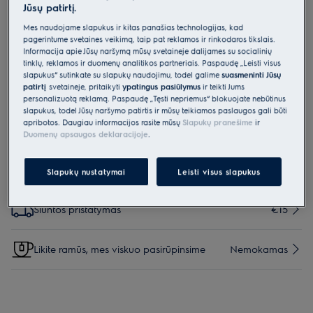
Jūsų patirtį.
E2RHK550
Nulašėjimo padėklas
Mes naudojame slapukus ir kitas panašias technologijas, kad
pagerintume svetainės veikimą, taip pat reklamos ir rinkodaros tikslais.
įmontuojamiems šaldytuvams 55cm
Informacija apie Jūsų naršymą mūsų svetainėje dalijamės su socialinių
tinklų, reklamos ir duomenų analitikos partneriais. Paspaudę „Leisti visus
0 (0)
slapukus“ sutinkate su slapukų naudojimu, todėl galime
suasmeninti Jūsų
Pagrindiniai privalumai
patirtį
svetainėje, pritaikyti
ypatingus pasiūlymus
ir teikti Jums
personalizuotą reklamą. Paspaudę „Tęsti nepriėmus“ blokuojate nebūtinus
Nulašejimo padėklas šaldytuvams ir šaldikliams – kad net mažiausi
nulašėjimai būtų pastebimi
slapukus, todėl Jūsų naršymo patirtis ir mūsų teikiamos paslaugos gali būti
apribotos. Daugiau informacijos rasite mūsų
Slapukų pranešime
ir
Duomenų apsaugos deklaracijoje
.
Slapukų nustatymai
Leisti visus slapukus
Parinktys, kad pirkimo procesas būtų dar lengvesnis
Siuntos pristatymas
€15
Likite ramūs, mes viskuo pasirūpinsime
Nemokamas