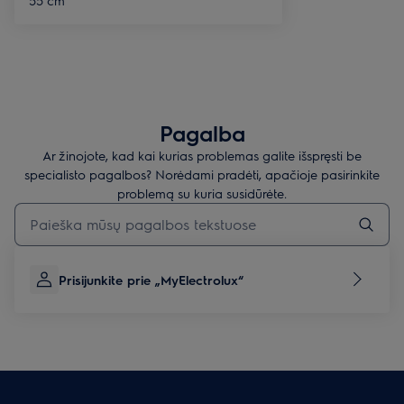
Pagalba
Ar žinojote, kad kai kurias problemas galite išspręsti be
specialisto pagalbos? Norėdami pradėti, apačioje pasirinkite
problemą su kuria susidūrėte.
Įveskite tekstą, jei norite ieškoti pagalbinių straipsnių
Prisijunkite prie „MyElectrolux“