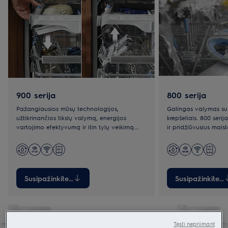
900 serija
800 serija
Pažangiausios mūsų technologijos,
Galingas valymas su 
užtikrinančios tikslų valymą, energijos
krepšeliais. 800 seri
vartojimo efektyvumą ir itin tylų veikimą.
ir pridžiūvusius maist
Krepšeliai, pritaikyti net orkaitės skardoms.
krepšeliais. Standart
Standartiniai ir „MaxiSpace“ dydžiai.
dydžiai.
Susipažinkite su
Susipažinkite s
Tęsti nepriimant