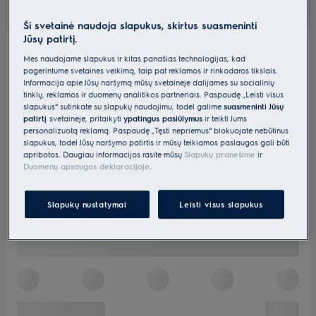
Ši svetainė naudoja slapukus, skirtus suasmeninti
Jūsų patirtį.
Mes naudojame slapukus ir kitas panašias technologijas, kad
pagerintume svetainės veikimą, taip pat reklamos ir rinkodaros tikslais.
Informacija apie Jūsų naršymą mūsų svetainėje dalijamės su socialinių
tinklų, reklamos ir duomenų analitikos partneriais. Paspaudę „Leisti visus
slapukus“ sutinkate su slapukų naudojimu, todėl galime
suasmeninti Jūsų
patirtį
svetainėje, pritaikyti
ypatingus pasiūlymus
ir teikti Jums
personalizuotą reklamą. Paspaudę „Tęsti nepriėmus“ blokuojate nebūtinus
slapukus, todėl Jūsų naršymo patirtis ir mūsų teikiamos paslaugos gali būti
apribotos. Daugiau informacijos rasite mūsų
Slapukų pranešime
ir
Duomenų apsaugos deklaracijoje
.
Slapukų nustatymai
Leisti visus slapukus