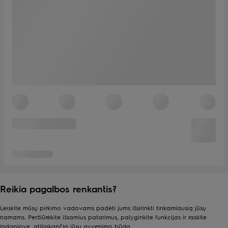
Reikia pagalbos renkantis?
Leiskite mūsų pirkimo vadovams padėti jums išsirinkti tinkamiausią jūsų
namams. Peržiūrėkite išsamius patarimus, palyginkite funkcijas ir raskite
indaplovę, atitinkančią jūsų gyvenimo būdą.