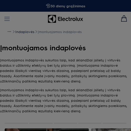
30 dienų grąžinimas
Indaplovės
Įmontuojamos indaplovės
Įmontuojamos indaplovės
Įmontuojamos indaplovės sukurtos taip, kad sklandžiai įsilietų į virtuvės
baldus ir užtikrintų efektyvų bei tylų plovimą. Įmontuojama indaplovė
padeda išlaikyti vientisą virtuvės dizainą, paslepiant prietaisą už baldų
fasadų. Asortimente rasite įvairių modelių, pritaikytų skirtingiems poreikiams,
užtikrinančių patikimą rezultatą kiekvieną dieną.
Įmontuojamos indaplovės sukurtos taip, kad sklandžiai įsilietų į virtuvės
baldus ir užtikrintų efektyvų bei tylų plovimą. Įmontuojama indaplovė
padeda išlaikyti vientisą virtuvės dizainą, paslepiant prietaisą už baldų
fasadų. Asortimente rasite įvairių modelių, pritaikytų skirtingiems poreikiams,
užtikrinančių patikimą rezultatą kiekvieną dieną.
0
apie
5