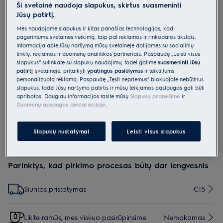
Ši svetainė naudoja slapukus, skirtus suasmeninti
M2WCP051
Jūsų patirtį.
„Super Clean“ - gilaus valymo
Mes naudojame slapukus ir kitas panašias technologijas, kad
valiklis, 2 x 50 g
pagerintume svetainės veikimą, taip pat reklamos ir rinkodaros tikslais.
Informacija apie Jūsų naršymą mūsų svetainėje dalijamės su socialinių
0 (0)
tinklų, reklamos ir duomenų analitikos partneriais. Paspaudę „Leisti visus
Pagrindiniai privalumai
slapukus“ sutinkate su slapukų naudojimu, todėl galime
suasmeninti Jūsų
Gaivesniems skalbiniams su mūsų skalbyklės priežiūros priemone.
patirtį
svetainėje, pritaikyti
ypatingus pasiūlymus
ir teikti Jums
„Super Clean“ išvalo vamzdžius ir būgną optimaliam veikimui.
personalizuotą reklamą. Paspaudę „Tęsti nepriėmus“ blokuojate nebūtinus
slapukus, todėl Jūsų naršymo patirtis ir mūsų teikiamos paslaugos gali būti
apribotos. Daugiau informacijos rasite mūsų
Slapukų pranešime
ir
Duomenų apsaugos deklaracijoje
.
Gali dirginti kvėpavimo takus.
Slapukų nustatymai
Leisti visus slapukus
Parinktys, kad pirkimo procesas būtų dar lengvesnis
Siuntos pristatymas
€15
Likite ramūs, mes viskuo pasirūpinsime
Nemokamas