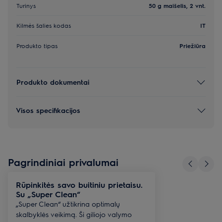
Turinys
50 g maišelis, 2 vnt.
Kilmės šalies kodas
IT
Produkto tipas
Priežiūra
Produkto dokumentai
Visos specifikacijos
Pagrindiniai privalumai
Rūpinkitės savo buitiniu prietaisu.
Su „Super Clean“
„Super Clean“ užtikrina optimalų
skalbyklės veikimą. Ši giliojo valymo