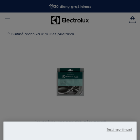
30 dienų grąžinimas
Buitinė technika ir buities prietaisai
Spustelėkite, kad padidintumėte mastelį
Tęsti nepriimant