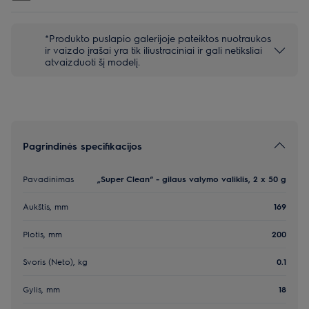
*Produkto puslapio galerijoje pateiktos nuotraukos
ir vaizdo įrašai yra tik iliustraciniai ir gali netiksliai
atvaizduoti šį modelį.
Pagrindinės specifikacijos
Pavadinimas
„Super Clean“ - gilaus valymo valiklis, 2 x 50 g
Aukštis, mm
169
Plotis, mm
200
Svoris (Neto), kg
0.1
Gylis, mm
18