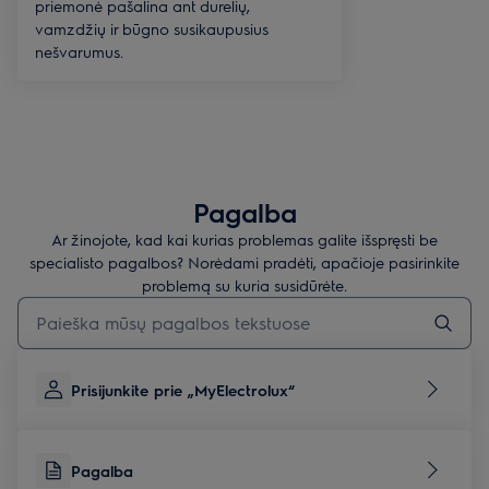
priemonė pašalina ant durelių,
vamzdžių ir būgno susikaupusius
nešvarumus.
Pagalba
Ar žinojote, kad kai kurias problemas galite išspręsti be
specialisto pagalbos? Norėdami pradėti, apačioje pasirinkite
problemą su kuria susidūrėte.
Įveskite tekstą, jei norite ieškoti pagalbinių straipsnių
Prisijunkite prie „MyElectrolux“
Pagalba