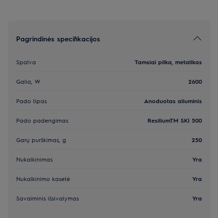
Pagrindinės specifikacijos
Spalva
Tamsiai pilka, metalikas
Galia, W
2600
Pado tipas
Anoduotas aliuminis
Pado padengimas
ResiliumTM SKI 500
Garų purškimas, g
250
Nukalkinimas
Yra
Nukalkinimo kasetė
Yra
Savaiminis išsivalymas
Yra