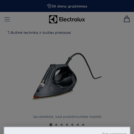
30 dienų grąžinimas
Buitinė technika ir buities prietaisai
Spustelėkite, kad padidintumėte mastelį
Tęsti nepriimant