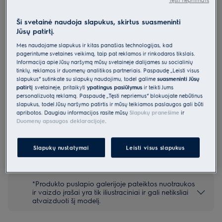
E8SI1-7EGM
„Renew 800“ lygintuvas su
Ši svetainė naudoja slapukus, skirtus suasmeninti
Jūsų patirtį.
automatiniu termostatu
Mes naudojame slapukus ir kitas panašias technologijas, kad
4.3 (8)
pagerintume svetainės veikimą, taip pat reklamos ir rinkodaros tikslais.
Pagrindiniai privalumai
Informacija apie Jūsų naršymą mūsų svetainėje dalijamės su socialinių
Skaitmeninis garinis lygintuvas naudoja specialiai jautriems
tinklų, reklamos ir duomenų analitikos partneriais. Paspaudę „Leisti visus
audiniams pritaikytas programas.
slapukus“ sutinkate su slapukų naudojimu, todėl galime
suasmeninti Jūsų
Naudojant technologiją „PrecisionCare™ Technology“ nebereikia
patirtį
svetainėje, pritaikyti
ypatingus pasiūlymus
ir teikti Jums
spėlioti, kaip ką lyginti.
personalizuotą reklamą. Paspaudę „Tęsti nepriėmus“ blokuojate nebūtinus
Atnaujinkite lauko drabužius, kad jie nepraleistų vandens.
slapukus, todėl Jūsų naršymo patirtis ir mūsų teikiamos paslaugos gali būti
apribotos. Daugiau informacijos rasite mūsų
Slapukų pranešime
ir
Duomenų apsaugos deklaracijoje
.
Saugos instrukcijos ir saugos įspėjimai pagal ES reglamentą
Slapukų nustatymai
Leisti visus slapukus
2023/988 yra pateikiami vartotojo vadovo I ir II skyriuose.
Norėdami saugiai naudoti gaminį, perskaitykite visą
vartotojo vadovą.
*Produkto puslapio galerijoje pateiktos nuotraukos
ir vaizdo įrašai yra tik iliustraciniai ir gali netiksliai
atvaizduoti šį modelį.