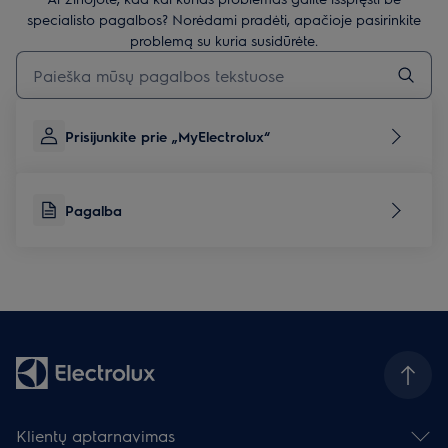
specialisto pagalbos? Norėdami pradėti, apačioje pasirinkite
problemą su kuria susidūrėte.
Įveskite tekstą, jei norite ieškoti pagalbinių straipsnių
Prisijunkite prie „MyElectrolux“
Pagalba
Klientų aptarnavimas