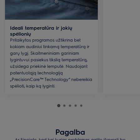
Ideali temperatūra ir jokių
spėlionių
Pritaikytos programos užtikrina bet
kokiam audiniui tinkamą temperatūrą ir
garų lygį. Skaitmeniniam gariniam
lygintuvui pasiekus tikslią temperatūrą,
užsidega priekinė lemputė. Naudojant
patentuotąją technologiją
„PrecisionCare™ Technology“ nebereikia
spėlioti, kaip ką lyginti.
Pagalba
Ar žinojote, kad kai kurias problemas galite išspręsti be