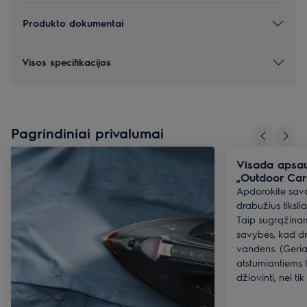
Produkto dokumentai
Visos specifikacijos
Pagrindiniai privalumai
Visada apsau
„Outdoor Car
Apdorokite sav
drabužius tiksli
Taip sugrąžina
savybės, kad dr
vandens. (Geria
atstumiantiems
džiovinti, nei ti