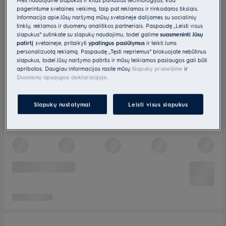
pagerintume svetainės veikimą, taip pat reklamos ir rinkodaros tikslais.
Informacija apie Jūsų naršymą mūsų svetainėje dalijamės su socialinių
tinklų, reklamos ir duomenų analitikos partneriais. Paspaudę „Leisti visus
slapukus“ sutinkate su slapukų naudojimu, todėl galime
suasmeninti Jūsų
patirtį
svetainėje, pritaikyti
ypatingus pasiūlymus
ir teikti Jums
personalizuotą reklamą. Paspaudę „Tęsti nepriėmus“ blokuojate nebūtinus
slapukus, todėl Jūsų naršymo patirtis ir mūsų teikiamos paslaugos gali būti
apribotos. Daugiau informacijos rasite mūsų
Slapukų pranešime
ir
Duomenų apsaugos deklaracijoje
.
Slapukų nustatymai
Leisti visus slapukus