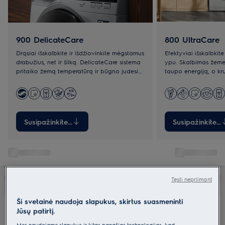
900 DelicateCare
800 UltraCare
Drąsiai išskalbkite ir išdžiovinkite mėgstamus
Efektyviai išskalbkite
drabužius, net ir šilką. DelicateCare sistema
ypu. Skalbimas žeme
pritaiko žemą temperatūrą ir būgno judesius
taupo energiją, o kr
prie bet kokio audinio.
padeda išvengti susi
Susipažinkite su
Susipažinkite s
Tęsti nepriimant
Ši svetainė naudoja slapukus, skirtus suasmeninti
Jūsų patirtį.
Mes naudojame slapukus ir kitas panašias technologijas, kad