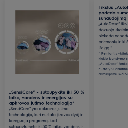
Tikslus „Aut
padeda sumaž
sunaudojimą 
„AutoDose“ tiksl
dozuoja skalbi
niekada nepada
priemonių ir iki
išeigą.*
* Remiantis vidin
kiekio bandymu su
„AutoDose“ funkcij
nustatytu vidutini
dozuojamu skalbik
„SensiCare“ - sutaupykite iki 30 %
laiko, vandens ir energijos su
apkrovos jutimo technologija*
„SensiCare“ yra apkrovos jutimo
technologija, kuri nustato įkrovos dydį ir
koreguoja programą, kad
sutaupytumėte iki 30 % laiko, vandens ir