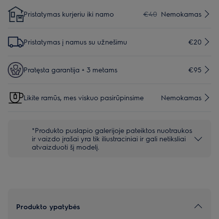
Pristatymas kurjeriu iki namo
€40
Nemokamas
Pristatymas į namus su užnešimu
€20
Pratęsta garantija + 3 metams
€95
Likite ramūs, mes viskuo pasirūpinsime
Nemokamas
*Produkto puslapio galerijoje pateiktos nuotraukos
ir vaizdo įrašai yra tik iliustraciniai ir gali netiksliai
atvaizduoti šį modelį.
Produkto ypatybės