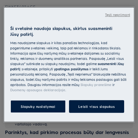
EW6F3492ACE
Skalbyklė 600 serija „SensiCare“ su
Tęsti nepriimant
„AutoDose“ funkcija 9 kg
Ši svetainė naudoja slapukus, skirtus suasmeninti
5 (3)
Jūsų patirtį.
Gaminio informacijos lapas
Mes naudojame slapukus ir kitas panašias technologijas, kad
Pagrindiniai privalumai
pagerintume svetainės veikimą, taip pat reklamos ir rinkodaros tikslais.
Informacija apie Jūsų naršymą mūsų svetainėje dalijamės su socialinių
„SensiCare“ proporcingai reguliuoja laiką, vandenį ir energiją pagal
tinklų, reklamos ir duomenų analitikos partneriais. Paspaudę „Leisti visus
įkrovos dydį.
„SensiCare“ optimaliai kiekvieno drabužio priežiūrai.
slapukus“ sutinkate su slapukų naudojimu, todėl galime
suasmeninti Jūsų
„AutoDose“ – kaskart tikslus priemonių dozavimas.
patirtį
svetainėje, pritaikyti
ypatingus pasiūlymus
ir teikti Jums
personalizuotą reklamą. Paspaudę „Tęsti nepriėmus“ blokuojate nebūtinus
slapukus, todėl Jūsų naršymo patirtis ir mūsų teikiamos paslaugos gali būti
apribotos. Daugiau informacijos rasite mūsų
Slapukų pranešime
ir
Duomenų apsaugos deklaracijoje
.
Slapukų nustatymai
Leisti visus slapukus
Saugos instrukcijos ir saugos įspėjimai pagal ES reglamentą
2023/988 yra pateikiami vartotojo vadovo I ir II skyriuose.
Norėdami saugiai naudoti gaminį, perskaitykite visą
vartotojo vadovą.
Parinktys, kad pirkimo procesas būtų dar lengvesnis