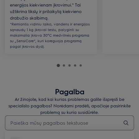
energijos kiekvienam įkrovimui.* Tai
užtikrina tikslų ir pritaikytą kiekvieno
drabužio skalbimą.
*Remiantis vidiniu laiko, vandens ir energijos
sąnaudų 1 kg įkrovai testu, palyginti su
maksimalia įkrova 30°C medvilnės programa
su „SensiCare“, kuri koreguoja programą
pagal įkrovos dydį.
Pagalba
Ar žinojote, kad kai kurias problemas galite išspręsti be
specialisto pagalbos? Norėdami pradėti, apačioje pasirinkite
problemą su kuria susidūrėte.
Įveskite tekstą, jei norite ieškoti pagalbinių straipsnių