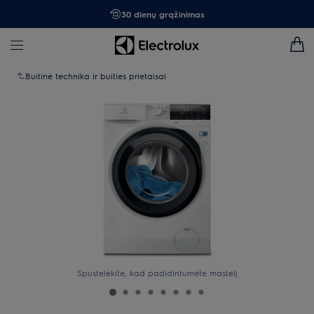
30 dienų grąžinimas
Buitinė technika ir buities prietaisai
Spustelėkite, kad padidintumėte mastelį