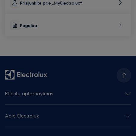
Prisijunkite prie „MyElectrolux“
Pagalba
Klientų aptarnavimas
Susisiekite su mumis
Palikite atsiliepimą
Apie Electrolux
Prietaisų remontas
Pagalba
Electrolux grupė
Užregistruokite gaminį
Spauda ir naujienos