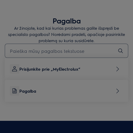
Pagalba
Ar žinojote, kad kai kurias problemas galite išspręsti be
specialisto pagalbos? Norėdami pradėti, apačioje pasirinkite
problemą su kuria susidūrėte.
Įveskite tekstą, jei norite ieškoti pagalbinių straipsnių
Prisijunkite prie „MyElectrolux“
Pagalba