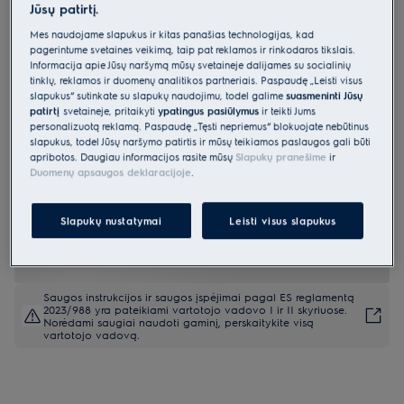
Jūsų patirtį.
EW6F9492E
Skalbyklė 600 serija „SensiCare“ 9
Mes naudojame slapukus ir kitas panašias technologijas, kad
pagerintume svetainės veikimą, taip pat reklamos ir rinkodaros tikslais.
kg
Informacija apie Jūsų naršymą mūsų svetainėje dalijamės su socialinių
tinklų, reklamos ir duomenų analitikos partneriais. Paspaudę „Leisti visus
4.8 (15)
slapukus“ sutinkate su slapukų naudojimu, todėl galime
suasmeninti Jūsų
patirtį
svetainėje, pritaikyti
ypatingus pasiūlymus
ir teikti Jums
Gaminio informacijos lapas
personalizuotą reklamą. Paspaudę „Tęsti nepriėmus“ blokuojate nebūtinus
Pagrindiniai privalumai
slapukus, todėl Jūsų naršymo patirtis ir mūsų teikiamos paslaugos gali būti
apribotos. Daugiau informacijos rasite mūsų
Slapukų pranešime
ir
Didžiausias įmanomas skalbinių kiekis išskalbiamas per 45 minutes.
Duomenų apsaugos deklaracijoje
.
Su „FullWash45'" išskalbkite pilną būgną mišrių audinių 30 °C
temperatūroje
„AI WashAssist“ sumažina laiko, vandens ir energijos sąnaudas iki
30 %*.
Slapukų nustatymai
Leisti visus slapukus
Saugos instrukcijos ir saugos įspėjimai pagal ES reglamentą
2023/988 yra pateikiami vartotojo vadovo I ir II skyriuose.
Norėdami saugiai naudoti gaminį, perskaitykite visą
vartotojo vadovą.