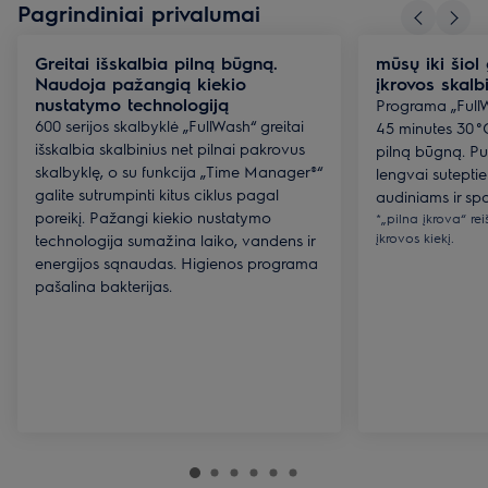
Pagrindiniai privalumai
Greitai išskalbia pilną būgną.
mūsų iki šiol
Naudoja pažangią kiekio
įkrovos skalb
nustatymo technologiją
Programa „FullW
600 serijos skalbyklė „FullWash“ greitai
45 minutes 30 °C
išskalbia skalbinius net pilnai pakrovus
pilną būgną. Pui
skalbyklę, o su funkcija „Time Manager®“
lengvai sutepti
galite sutrumpinti kitus ciklus pagal
audiniams ir spa
poreikį. Pažangi kiekio nustatymo
*„pilna įkrova“ re
įkrovos kiekį.
technologija sumažina laiko, vandens ir
energijos sąnaudas. Higienos programa
pašalina bakterijas.