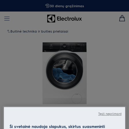
30 dienų grąžinimas
Buitinė technika ir buities prietaisai
Spustelėkite, kad padidintumėte mastelį
Tęsti nepriimant
Ši svetainė naudoja slapukus, skirtus suasmeninti