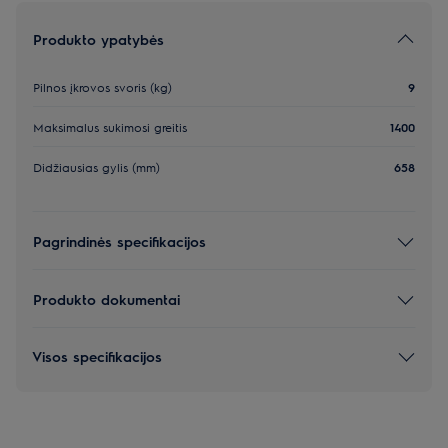
Produkto ypatybės
Pilnos įkrovos svoris (kg)
9
Maksimalus sukimosi greitis
1400
Didžiausias gylis (mm)
658
Pagrindinės specifikacijos
Produkto dokumentai
Visos specifikacijos