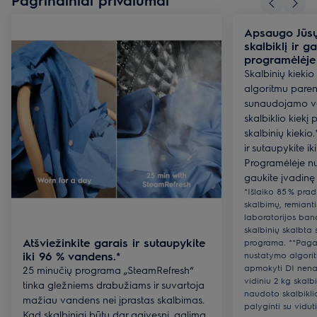
Apsaugo Jūsų 
skalbiklį ir 
programėlėje
Skalbinių kieki
algoritmu paren
sunaudojamo va
skalbiklio kiekį
skalbinių kiekio
ir sutaupykite ik
Programėlėje nus
gaukite įvadinę
*Išlaiko 85 % pra
skalbimų, remiant
laboratorijos ban
skalbinių skalbta
Atšviežinkite garais ir sutaupykite
programa. **Paga
iki 96 % vandens.*
nustatymo algori
apmokyti DI nena
25 minučių programa „SteamRefresh“
vidiniu 2 kg skal
tinka gležniems drabužiams ir suvartoja
naudoto skalbikli
mažiau vandens nei įprastas skalbimas.
palyginti su vidut
Kad skalbiniai būtų dar gaivesni, galima