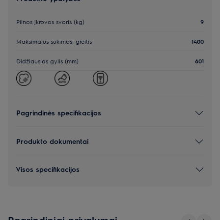
Pilnos įkrovos svoris (kg)
9
Maksimalus sukimosi greitis
1400
Didžiausias gylis (mm)
601
Pagrindinės specifikacijos
Produkto dokumentai
Visos specifikacijos
Pagrindiniai privalumai