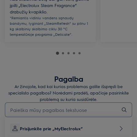
įpilti „Electrolux Steam Fragrance“
drabužių kvapiklio.
*Remiantis vidiniu vandens sąnaudų
bandymu, lyginant „SteamRefresh“ su pilnu 1
kg skalbinių skalbimo ciklu 30 °C
temperatūroje programa „Delicate“.
Pagalba
Ar žinojote, kad kai kurias problemas galite išspręsti be
specialisto pagalbos? Norėdami pradėti, apačioje pasirinkite
problemą su kuria susidūrėte.
Įveskite tekstą, jei norite ieškoti pagalbinių straipsnių
Prisijunkite prie „MyElectrolux“