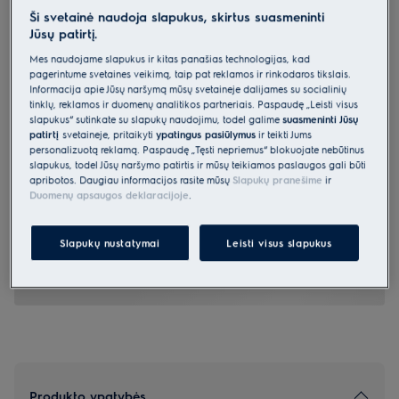
Ši svetainė naudoja slapukus, skirtus suasmeninti
EW7F4492ACE
Jūsų patirtį.
Skalbyklė 700 serija „SteamCare“
Mes naudojame slapukus ir kitas panašias technologijas, kad
su „AutoDose“ funkcija su garų
pagerintume svetainės veikimą, taip pat reklamos ir rinkodaros tikslais.
programa 9 kg
Informacija apie Jūsų naršymą mūsų svetainėje dalijamės su socialinių
tinklų, reklamos ir duomenų analitikos partneriais. Paspaudę „Leisti visus
0 (0)
slapukus“ sutinkate su slapukų naudojimu, todėl galime
suasmeninti Jūsų
patirtį
svetainėje, pritaikyti
ypatingus pasiūlymus
ir teikti Jums
Gaminio informacijos lapas
personalizuotą reklamą. Paspaudę „Tęsti nepriėmus“ blokuojate nebūtinus
Pagrindiniai privalumai
slapukus, todėl Jūsų naršymo patirtis ir mūsų teikiamos paslaugos gali būti
apribotos. Daugiau informacijos rasite mūsų
Slapukų pranešime
ir
700 serijos „SteamCare“ skalbimo mašina atšviežina drabužius bet
Duomenų apsaugos deklaracijoje
.
skalbimo
Jei drabužių nebūtina kruopščiai skalbti, naudokite greitąją
„SteamRefresh“ programą.
Teisingas dozavimas, apsaugo audinius*, pagalba programėlėje.
Slapukų nustatymai
Leisti visus slapukus
Produkto ypatybės