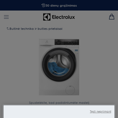
30 dienų grąžinimas
Buitinė technika ir buities prietaisai
Spustelėkite, kad padidintumėte mastelį
Tęsti nepriimant