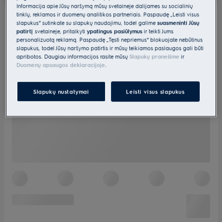
Informacija apie Jūsų naršymą mūsų svetainėje dalijamės su socialinių
tinklų, reklamos ir duomenų analitikos partneriais. Paspaudę „Leisti visus
slapukus“ sutinkate su slapukų naudojimu, todėl galime
suasmeninti Jūsų
patirtį
svetainėje, pritaikyti
ypatingus pasiūlymus
ir teikti Jums
personalizuotą reklamą. Paspaudę „Tęsti nepriėmus“ blokuojate nebūtinus
slapukus, todėl Jūsų naršymo patirtis ir mūsų teikiamos paslaugos gali būti
apribotos. Daugiau informacijos rasite mūsų
Slapukų pranešime
ir
Duomenų apsaugos deklaracijoje
.
Slapukų nustatymai
Leisti visus slapukus