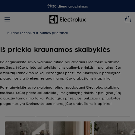
30 dienų grąžinimas
Buitinė technika ir buities prietaisai
Iš priekio kraunamos skalbyklės
Palenginvinkite savo skalbimo rutiną naudodami Electrolux skalbimo
mašinas. Mūsų prietaisai suteikia jums galimybę rinktis ir prailgina jūsų
drabužių tarnavimo laiką. Pažangios priežiūros funkcijos ir pritaikytos
programos yra švelnesnės audiniams, jūsų drabužiams ir aplinkai.
Palenginvinkite savo skalbimo rutiną naudodami Electrolux skalbimo
mašinas. Mūsų prietaisai suteikia jums galimybę rinktis ir prailgina jūsų
drabužių tarnavimo laiką. Pažangios priežiūros funkcijos ir pritaikytos
programos yra švelnesnės audiniams, jūsų drabužiams ir aplinkai.
0
apie
4