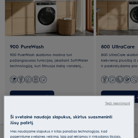
900 PureWash
800 UltraCare
900 PureWash skalbimo mašina turi
800 UltraCare skalb
pažangiausias funkcijas, įskaitant SoftWater
kiekvieną pluoštą i
technologiją, kuri filtruoja kietą vandenį,
ir paskirstydama plovi
todėl plovikliai veikia geriausiai.
efektyviai skalbdam
temperatūroje ir trump
Susipažinkite su
Susipažinkite s
Tęsti nepriimant
Ši svetainė naudoja slapukus, skirtus suasmeninti
Jūsų patirtį.
Mes naudojame slapukus ir kitas panašias technologijas, kad
pagerintume svetainės veikimą, taip pat reklamos ir rinkodaros tikslais.