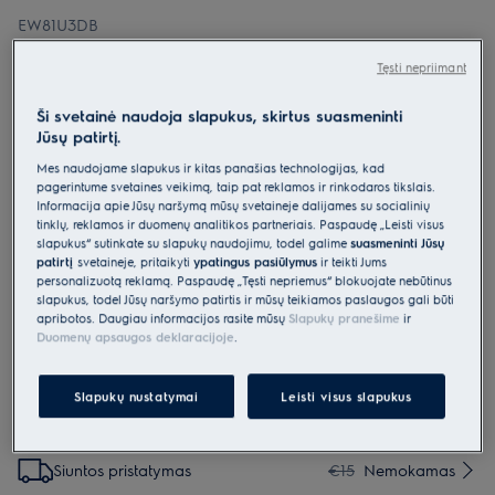
EW81U3DB
800 serijos belaidis dulkių siurblys
Tęsti nepriimant
„Wet & Dry“
0 (0)
Ši svetainė naudoja slapukus, skirtus suasmeninti
Pagrindiniai privalumai
Jūsų patirtį.
Galingas siurbimas šlapiems ir sausiems nešvarumams veiksmingai
Mes naudojame slapukus ir kitas panašias technologijas, kad
išvalyti.
pagerintume svetainės veikimą, taip pat reklamos ir rinkodaros tikslais.
Automatiškai aptinka nešvarumus ir sureguliuoja nustatymus
Lengvai išvalykite išsiliejusius skysčius, tokius kaip, kečupą ar kavą
Informacija apie Jūsų naršymą mūsų svetainėje dalijamės su socialinių
tinklų, reklamos ir duomenų analitikos partneriais. Paspaudę „Leisti visus
slapukus“ sutinkate su slapukų naudojimu, todėl galime
suasmeninti Jūsų
patirtį
svetainėje, pritaikyti
ypatingus pasiūlymus
ir teikti Jums
personalizuotą reklamą. Paspaudę „Tęsti nepriėmus“ blokuojate nebūtinus
slapukus, todėl Jūsų naršymo patirtis ir mūsų teikiamos paslaugos gali būti
apribotos. Daugiau informacijos rasite mūsų
Slapukų pranešime
ir
Duomenų apsaugos deklaracijoje
.
Saugos instrukcijos ir saugos įspėjimai pagal ES reglamentą
2023/988 pateikiami vartotojo vadove. Norėdami saugiai
naudoti gaminį, perskaitykite visą vartotojo vadovą.
Slapukų nustatymai
Leisti visus slapukus
Parinktys, kad pirkimo procesas būtų dar lengvesnis
Siuntos pristatymas
€15
Nemokamas