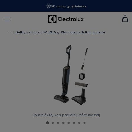
30 dienų grąžinimas
Dulkių siurbliai
Wet&Dry/ Plaunantys dulkių siurbliai
Spustelėkite, kad padidintumėte mastelį