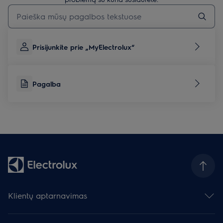
Įveskite tekstą, jei norite ieškoti pagalbinių straipsnių
Prisijunkite prie „MyElectrolux“
Pagalba
Klientų aptarnavimas
Susisiekite su mumis