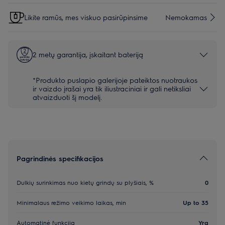
Likite ramūs, mes viskuo pasirūpinsime
Nemokamas
2 metų garantija, įskaitant bateriją
*Produkto puslapio galerijoje pateiktos nuotraukos
ir vaizdo įrašai yra tik iliustraciniai ir gali netiksliai
atvaizduoti šį modelį.
Pagrindinės specifikacijos
Dulkių surinkimas nuo kietų grindų su plyšiais, %
0
Minimalaus režimo veikimo laikas, min
Up to 35
Automatinė funkcija
Yra