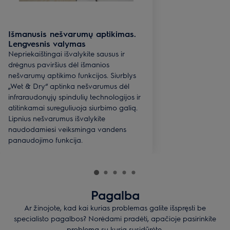
Išmanusis nešvarumų aptikimas.
Lengvesnis valymas
Nepriekaištingai išvalykite sausus ir
drėgnus paviršius dėl išmanios
nešvarumų aptikimo funkcijos. Siurblys
„Wet & Dry“ aptinka nešvarumus dėl
infraraudonųjų spindulių technologijos ir
atitinkamai sureguliuoja siurbimo galią.
Lipnius nešvarumus išvalykite
naudodamiesi veiksminga vandens
panaudojimo funkcija.
Pagalba
Ar žinojote, kad kai kurias problemas galite išspręsti be
specialisto pagalbos? Norėdami pradėti, apačioje pasirinkite
problemą su kuria susidūrėte.