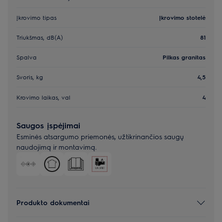
Įkrovimo tipas
Įkrovimo stotelė
Triukšmas, dB(A)
81
Spalva
Pilkas granitas
Svoris, kg
4,5
Krovimo laikas, val
4
Saugos įspėjimai
Esminės atsargumo priemonės, užtikrinančios saugų
naudojimą ir montavimą.
Produkto dokumentai