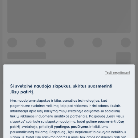
Tęsti nepriimant
Ši svetainė naudoja slapukus, skirtus suasmeninti
Jūsų patirtį.
Mes naudojame slapukus ir kitas panašias technologijas, kad
pagerintume svetainės veikimą, taip pat reklamos ir rinkodaros tikslais.
Informacija apie Jūsų naršymą mūsų svetainėje dalijamės su socialinių
tinklų, reklamos ir duomenų analitikos partneriais. Paspaudę „Leisti visus
slapukus“ sutinkate su slapukų naudojimu, todėl galime
suasmeninti Jūsų
patirtį
svetainėje, pritaikyti
ypatingus pasiūlymus
ir teikti Jums
personalizuotą reklamą. Paspaudę „Tęsti nepriėmus“ blokuojate nebūtinus
slapukus, todėl Jūsų naršymo patirtis ir mūsų teikiamos paslaugos gali būti