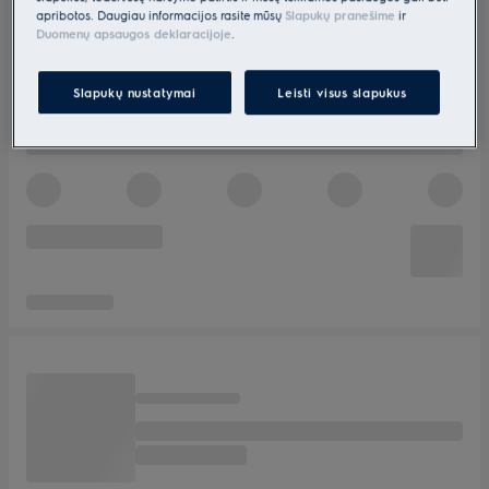
apribotos. Daugiau informacijos rasite mūsų
Slapukų pranešime
ir
Duomenų apsaugos deklaracijoje
.
Slapukų nustatymai
Leisti visus slapukus