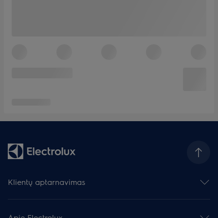
Klientų aptarnavimas
Susisiekite su mumis
Palikite atsiliepimą
Apie Electrolux