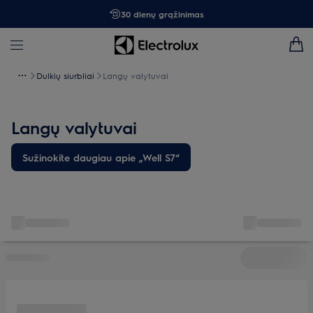
30 dienų grąžinimas
Dulkių siurbliai
Langų valytuvai
Langų valytuvai
Sužinokite daugiau apie „Well S7“