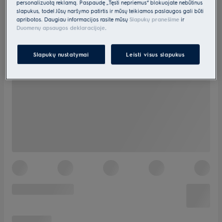
personalizuotą reklamą. Paspaudę „Tęsti nepriėmus“ blokuojate nebūtinus
slapukus, todėl Jūsų naršymo patirtis ir mūsų teikiamos paslaugos gali būti
apribotos. Daugiau informacijos rasite mūsų
Slapukų pranešime
ir
Duomenų apsaugos deklaracijoje
.
Slapukų nustatymai
Leisti visus slapukus