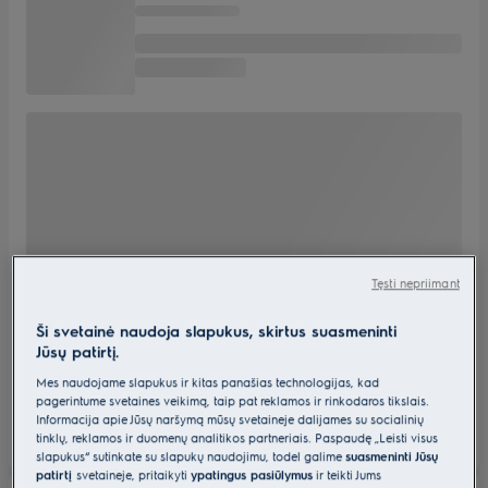
Tęsti nepriimant
Ši svetainė naudoja slapukus, skirtus suasmeninti
Jūsų patirtį.
Mes naudojame slapukus ir kitas panašias technologijas, kad
pagerintume svetainės veikimą, taip pat reklamos ir rinkodaros tikslais.
Informacija apie Jūsų naršymą mūsų svetainėje dalijamės su socialinių
tinklų, reklamos ir duomenų analitikos partneriais. Paspaudę „Leisti visus
slapukus“ sutinkate su slapukų naudojimu, todėl galime
suasmeninti Jūsų
patirtį
svetainėje, pritaikyti
ypatingus pasiūlymus
ir teikti Jums