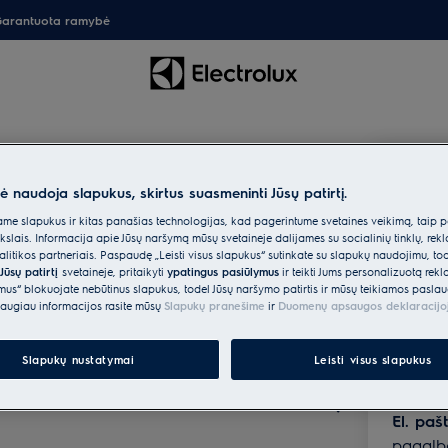
arantuota ramybė
macija
Infor
nė naudoja slapukus, skirtus suasmeninti Jūsų patirtį.
e savo klausimą ir palikite kontaktinius
UAB „El
e slapukus ir kitas panašias technologijas, kad pagerintume svetainės veikimą, taip p
me.
g. 219, 
ikslais. Informacija apie Jūsų naršymą mūsų svetainėje dalijamės su socialinių tinklų, rek
Adresa
itikos partneriais. Paspaudę „Leisti visus slapukus“ sutinkate su slapukų naudojimu, to
alistas
Jūsų patirtį
svetainėje, pritaikyti
ypatingus pasiūlymus
ir teikti Jums personalizuotą re
Ukmergė
ėmus“ blokuojate nebūtinus slapukus, todėl Jūsų naršymo patirtis ir mūsų teikiamos paslau
LT-0715
augiau informacijos rasite mūsų
Slapukų pranešime
ir
Duomenų apsaugos deklaracijo
emontas
Telefon
+37052
Slapukų nustatymai
Leisti visus slapukus
+370521
+370520
El. paš
pagalb