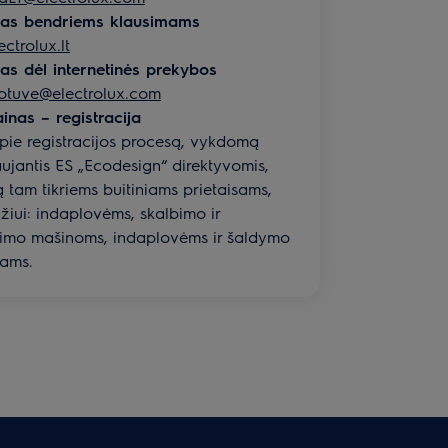
štas bendriems klausimams
ctrolux.lt
tas dėl internetinės prekybos
otuve@electrolux.com
inas – registracija
ie registracijos procesą, vykdomą
jantis ES „Ecodesign“ direktyvomis,
 tam tikriems buitiniams prietaisams,
iui: indaplovėms, skalbimo ir
nimo mašinoms, indaplovėms ir šaldymo
sams.