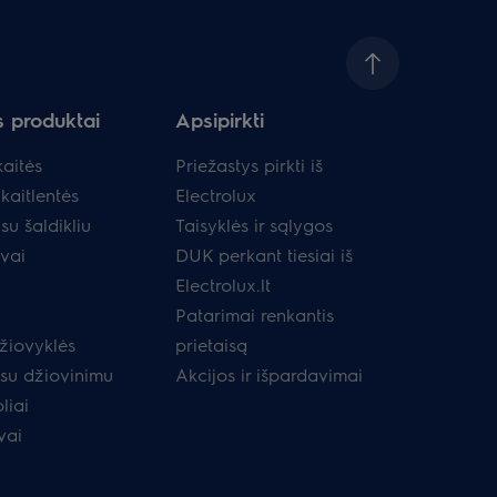
s produktai
Apsipirkti
aitės
Priežastys pirkti iš
kaitlentės
Electrolux
su šaldikliu
Taisyklės ir sąlygos
uvai
DUK perkant tiesiai iš
Electrolux.lt
Patarimai renkantis
žiovyklės
prietaisą
 su džiovinimu
Akcijos ir išpardavimai
liai
vai