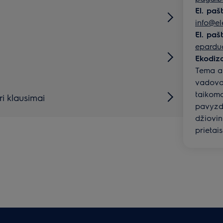
El. pa
info@ele
El. paš
epardu
Ekodiza
Tema ap
vadovau
taikomą
i klausimai
pavyzdž
džiovi
prietai