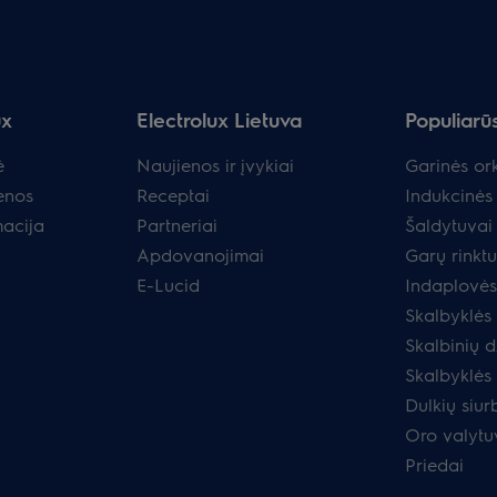
ux
Electrolux Lietuva
Populiarū
ė
Naujienos ir įvykiai
Garinės ork
enos
Receptai
Indukcinės 
macija
Partneriai
Šaldytuvai 
Apdovanojimai
Garų rinkt
E-Lucid
Indaplovės
Skalbyklės
Skalbinių d
Skalbyklės
Dulkių siurb
Oro valytu
Priedai