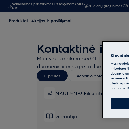
Nemokamas pristatymas užsakymams virš
30 dienų grąžinimas
G
40€
Produktai
Akcijos ir pasiūlymai
Kontaktinė infor
Ši svetai
Mums bus malonu padėti Jums! Užduokit
Mes naudojam
duomenis ir mes greitai Jums atsakysi
rinkodaros t
duomenų anal
El.paštas
Techninio aptarnavimo speci
suasmeninti 
„Tęsti nepri
apribotos. D
NAUJIENA! Fiksuotos kainos r
Garantija