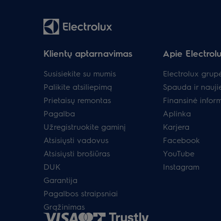
Klientų aptarnavimas
Apie Electrol
Susisiekite su mumis
Electrolux grup
Palikite atsiliepimą
Spauda ir nauji
Prietaisų remontas
Finansinė infor
Pagalba
Aplinka
Užregistruokite gaminį
Karjera
Atsisiųsti vadovus
Facebook
Atsisiųsti brošiūras
YouTube
DUK
Instagram
Garantija
Pagalbos straipsniai
Grąžinimas