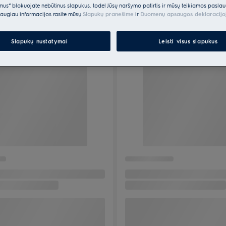
ėmus“ blokuojate nebūtinus slapukus, todėl Jūsų naršymo patirtis ir mūsų teikiamos paslau
augiau informacijos rasite mūsų
Slapukų pranešime
ir
Duomenų apsaugos deklaracijo
Slapukų nustatymai
Leisti visus slapukus