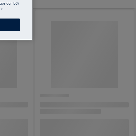
gos gali būti
je
.