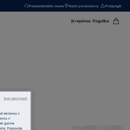
Paskambinkite mums
Rasti parduotuvę
Prisijungti
Įkvėpimas
Pagalba
Tęsti nepriimant
at reklamos ir
lamos ir
dėl galime
klamą. Paspaudę