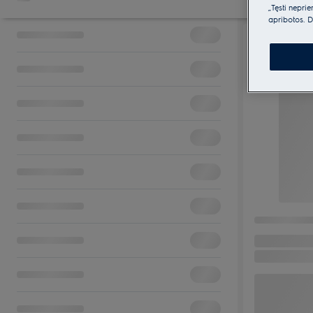
„Tęsti nepri
apribotos. D