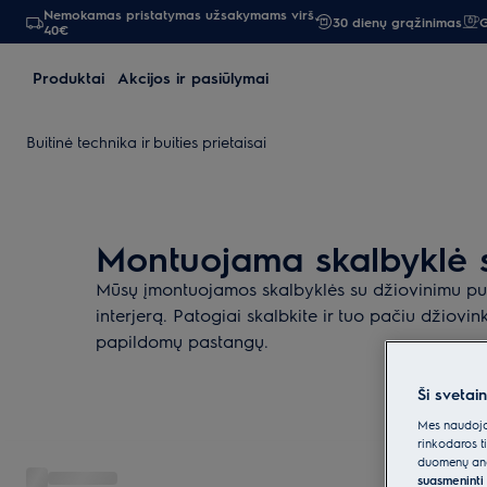
Nemokamas pristatymas užsakymams virš
30 dienų grąžinimas
G
40€
Produktai
Akcijos ir pasiūlymai
Buitinė technika ir buities prietaisai
Montuojama skalbyklė 
Mūsų įmontuojamos skalbyklės su džiovinimu puik
interjerą. Patogiai skalbkite ir tuo pačiu džiovin
papildomų pastangų.
Ši svetai
Mes naudojam
rinkodaros t
duomenų anal
suasmeninti 