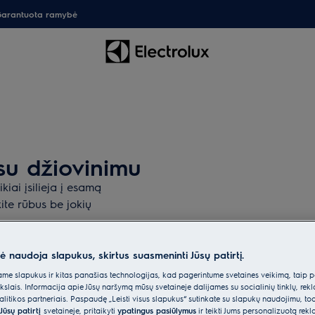
arantuota ramybė
su džiovinimu
iai įsilieja į esamą
kite rūbus be jokių
nė naudoja slapukus, skirtus suasmeninti Jūsų patirtį.
e slapukus ir kitas panašias technologijas, kad pagerintume svetainės veikimą, taip p
ikslais. Informacija apie Jūsų naršymą mūsų svetainėje dalijamės su socialinių tinklų, rek
itikos partneriais. Paspaudę „Leisti visus slapukus“ sutinkate su slapukų naudojimu, to
Jūsų patirtį
svetainėje, pritaikyti
ypatingus pasiūlymus
ir teikti Jums personalizuotą re