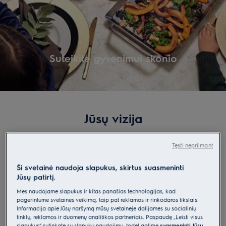
Suteikite gyvenimui skonio
.
Jūsų vizija
Mūsų priemonės
Tęsti nepriimant
Maisto gaminimas – ne tik produktai ir patiekalai. Tai vienas
Ši svetainė naudoja slapukus, skirtus suasmeninti
svarbiausių dalykų šeimos gyvenime, garantuojantis malonią
Jūsų patirtį.
savijautą bei sveikatą ir išlaisvinantis kūrybines galias. Su
„Electrolux“ laikas, praleistas drauge gaminant, bus dar
Mes naudojame slapukus ir kitas panašias technologijas, kad
Make life delicious
pagerintume svetainės veikimą, taip pat reklamos ir rinkodaros tikslais.
prasmingesnis – paragausite skonių, kurių nesitikėjote sukurti, ir
Informacija apie Jūsų naršymą mūsų svetainėje dalijamės su socialinių
patirsite pojūčių, kuriuos norėsis prisiminti vėl ir vėl.
tinklų, reklamos ir duomenų analitikos partneriais. Paspaudę „Leisti visus
slapukus“ sutinkate su slapukų naudojimu, todėl galime
suasmeninti Jūsų