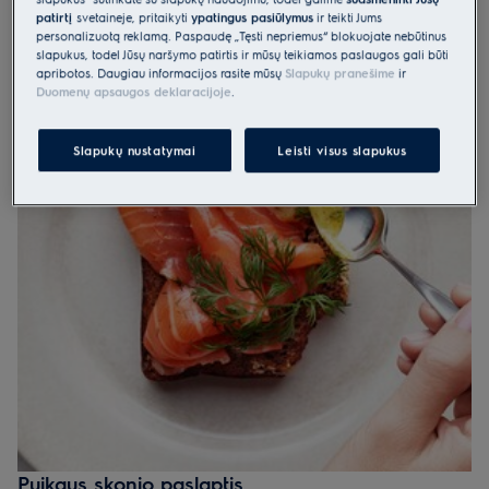
patirtį
svetainėje, pritaikyti
ypatingus pasiūlymus
ir teikti Jums
personalizuotą reklamą. Paspaudę „Tęsti nepriėmus“ blokuojate nebūtinus
slapukus, todėl Jūsų naršymo patirtis ir mūsų teikiamos paslaugos gali būti
apribotos. Daugiau informacijos rasite mūsų
Slapukų pranešime
ir
Duomenų apsaugos deklaracijoje
.
Slapukų nustatymai
Leisti visus slapukus
Puikaus skonio paslaptis