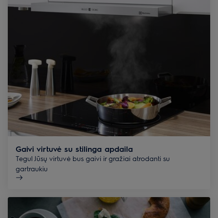
Gaivi virtuvė su stilinga apdaila
Tegul Jūsų virtuvė bus gaivi ir gražiai atrodanti su
gartraukiu