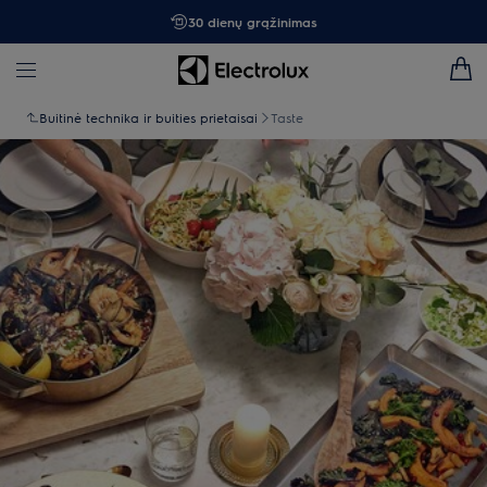
30 dienų grąžinimas
Buitinė technika ir buities prietaisai
Taste