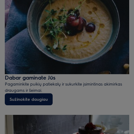
Dabar gaminate Jūs
Pagaminkite puikių patiekalų ir sukurkite įsimintinas akimirkas
draugams ir šeimai.
Sužinokite daugiau