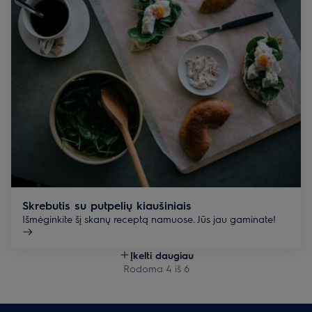
Skrebutis su putpelių kiaušiniais
Išmėginkite šį skanų receptą namuose. Jūs jau gaminate!
Įkelti daugiau
Rodoma 4 iš 6