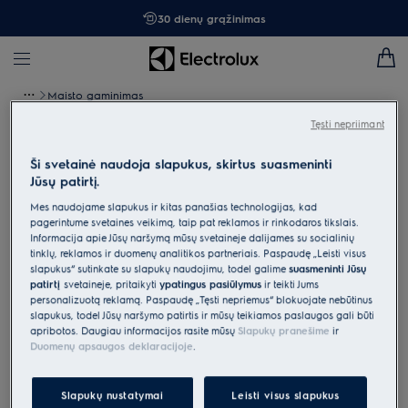
30 dienų grąžinimas
Maisto gaminimas
Kompaktiškų įmontuojamų prietaisų asortimentas
Tęsti nepriimant
Ši svetainė naudoja slapukus, skirtus suasmeninti
Įmontuojamos kompaktiškos
Jūsų patirtį.
įrangos asortimentas
Mes naudojame slapukus ir kitas panašias technologijas, kad
pagerintume svetainės veikimą, taip pat reklamos ir rinkodaros tikslais.
Sukurkite nuostabią virtuvę derančiais vienas prie kito įmontuojamais
Informacija apie Jūsų naršymą mūsų svetainėje dalijamės su socialinių
prietaisais.
tinklų, reklamos ir duomenų analitikos partneriais. Paspaudę „Leisti visus
slapukus“ sutinkate su slapukų naudojimu, todėl galime
suasmeninti Jūsų
patirtį
svetainėje, pritaikyti
ypatingus pasiūlymus
ir teikti Jums
personalizuotą reklamą. Paspaudę „Tęsti nepriėmus“ blokuojate nebūtinus
slapukus, todėl Jūsų naršymo patirtis ir mūsų teikiamos paslaugos gali būti
apribotos. Daugiau informacijos rasite mūsų
Slapukų pranešime
ir
Duomenų apsaugos deklaracijoje
.
Montuojamos mikrobangų
Montuojamas kavos aparatas
krosnelės
Slapukų nustatymai
Leisti visus slapukus