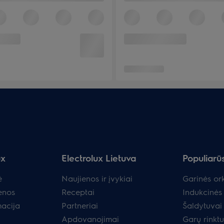
ux
Electrolux Lietuva
Populiarū
ė
Naujienos ir įvykiai
Garinės ork
enos
Receptai
Indukcinės 
macija
Partneriai
Šaldytuvai 
Apdovanojimai
Garų rinkt