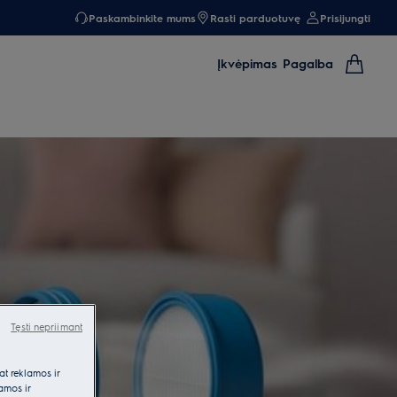
Paskambinkite mums
Rasti parduotuvę
Prisijungti
Įkvėpimas
Pagalba
Tęsti nepriimant
at reklamos ir
lamos ir