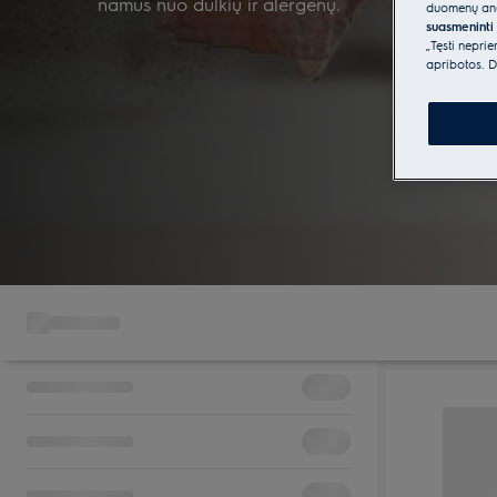
namus nuo dulkių ir alergenų.
duomenų anal
suasmeninti 
„Tęsti nepri
apribotos. D