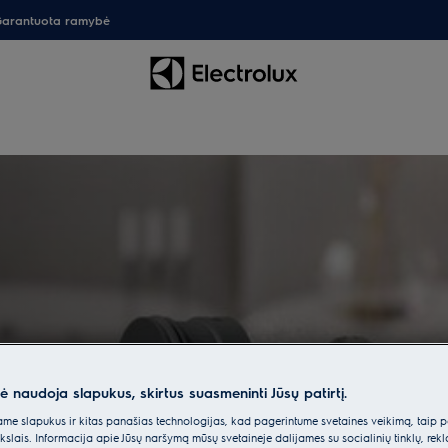
arantuota ramybė
edai
nė naudoja slapukus, skirtus suasmeninti Jūsų patirtį.
e slapukus ir kitas panašias technologijas, kad pagerintume svetainės veikimą, taip p
liau galėsite saugoti savo
ikslais. Informacija apie Jūsų naršymą mūsų svetainėje dalijamės su socialinių tinklų, rek