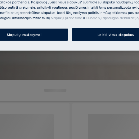
itikos partneriais. Paspaudę „Leisti visus slapukus“ sutinkate su slapukų naudojimu, to
Jūsų patirtį
svetainėje, pritaikyti
ypatingus pasiūlymus
ir teikti Jums personalizuotą re
ėmus“ blokuojate nebūtinus slapukus, todėl Jūsų naršymo patirtis ir mūsų teikiamos paslau
augiau informacijos rasite mūsų
Slapukų pranešime
ir
Duomenų apsaugos deklaracijo
Slapukų nustatymai
Leisti visus slapukus