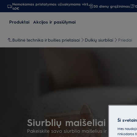
Nemokamas pristatymas užsakymams virš
30 dienų grąžinimas
G
40€
Produktai
Akcijos ir pasiūlymai
Buitinė technika ir buities prietaisai
Dulkių siurbliai
Priedai
Siurblių maišeliai ir pri
Ši svetai
Mes naudojam
Pakeiskite savo siurblio maišelius ir filtrus. Ir to
rinkodaros t