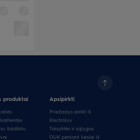
s produktai
Apsipirkti
aitės
Priežastys pirkti iš
kaitlentės
Electrolux
su šaldikliu
Taisyklės ir sąlygos
uvai
DUK perkant tiesiai iš