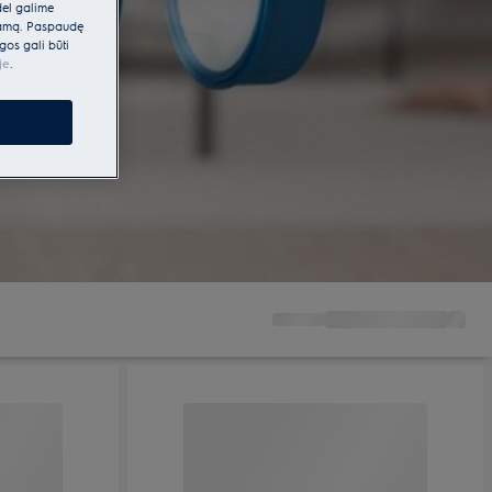
dėl galime
klamą. Paspaudę
gos gali būti
je
.