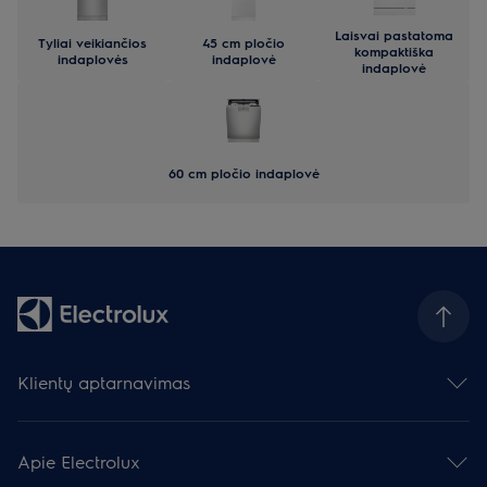
Laisvai pastatoma
Tyliai veikiančios
45 cm pločio
kompaktiška
indaplovės
indaplovė
indaplovė
60 cm pločio indaplovė
Klientų aptarnavimas
Susisiekite su mumis
Palikite atsiliepimą
Apie Electrolux
Prietaisų remontas