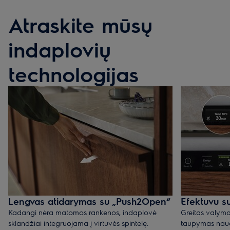
Atraskite mūsų
indaplovių
technologijas
Lengvas atidarymas su „Push2Open“
Efektuvu s
Kadangi nėra matomos rankenos, indaplovė
Greitas valyma
sklandžiai integruojama į virtuvės spintelę.
taupymas naud