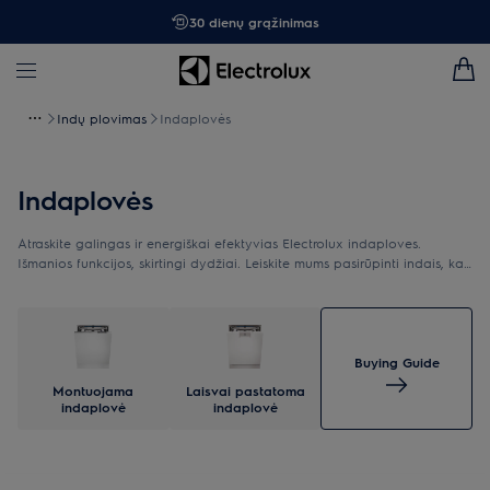
30 dienų grąžinimas
Indų plovimas
Indaplovės
Indaplovės
Atraskite galingas ir energiškai efektyvias Electrolux indaploves.
Išmanios funkcijos, skirtingi dydžiai. Leiskite mums pasirūpinti indais, kad
galėtumėte skirti dėmesį tam, kas iš tiesų svarbu.
Buying Guide
Montuojama
Laisvai pastatoma
indaplovė
indaplovė