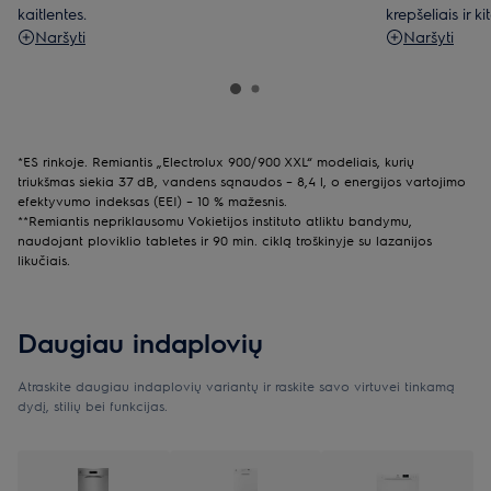
kaitlentes.
krepšeliais ir ki
Naršyti
Naršyti
*ES rinkoje. Remiantis „Electrolux 900/900 XXL“ modeliais, kurių
triukšmas siekia 37 dB, vandens sąnaudos – 8,4 l, o energijos vartojimo
efektyvumo indeksas (EEI) – 10 % mažesnis.
**Remiantis nepriklausomu Vokietijos instituto atliktu bandymu,
naudojant ploviklio tabletes ir 90 min. ciklą troškinyje su lazanijos
likučiais.
Daugiau indaplovių
Atraskite daugiau indaplovių variantų ir raskite savo virtuvei tinkamą
dydį, stilių bei funkcijas.