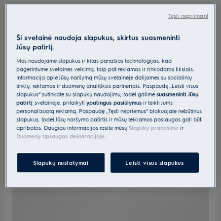
Tęsti nepriimant
Ši svetainė naudoja slapukus, skirtus suasmeninti
Jūsų patirtį.
Mes naudojame slapukus ir kitas panašias technologijas, kad
pagerintume svetainės veikimą, taip pat reklamos ir rinkodaros tikslais.
Informacija apie Jūsų naršymą mūsų svetainėje dalijamės su socialinių
tinklų, reklamos ir duomenų analitikos partneriais. Paspaudę „Leisti visus
slapukus“ sutinkate su slapukų naudojimu, todėl galime
suasmeninti Jūsų
patirtį
svetainėje, pritaikyti
ypatingus pasiūlymus
ir teikti Jums
personalizuotą reklamą. Paspaudę „Tęsti nepriėmus“ blokuojate nebūtinus
slapukus, todėl Jūsų naršymo patirtis ir mūsų teikiamos paslaugos gali būti
apribotos. Daugiau informacijos rasite mūsų
Slapukų pranešime
ir
Duomenų apsaugos deklaracijoje
.
Slapukų nustatymai
Leisti visus slapukus