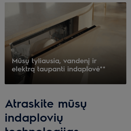
Mūsų tyliausia, vandenį ir
elektrą taupanti indaplovė**
Atraskite mūsų
indaplovių
technologijas