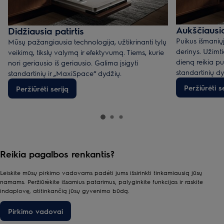
Aukščiausio
Didžiausia patirtis
Puikus išmaniųj
Mūsų pažangiausia technologija, užtikrinanti tylų
derinys. Užimt
veikimą, tikslų valymą ir efektyvumą. Tiems, kurie
dieną reikia pu
nori geriausio iš geriausio. Galima įsigyti
standartinių dy
standartinių ir „MaxiSpace“ dydžių.
Peržiūrėti s
Peržiūrėti seriją
Reikia pagalbos renkantis?
Leiskite mūsų pirkimo vadovams padėti jums išsirinkti tinkamiausią jūsų
namams. Peržiūrėkite išsamius patarimus, palyginkite funkcijas ir raskite
indaplovę, atitinkančią jūsų gyvenimo būdą.
Pirkimo vadovai