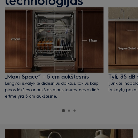
„Maxi Space“ - 5 cm aukštesnis
Tyli, 35 dB
Lengvai išvalykite didesnius daiktus, tokius kaip
Įjunkite indapl
picos lėkštes ar aukštas alaus taures, nes vidinė
trukdytų pokalb
ertmė yra 5 cm aukštesnė.