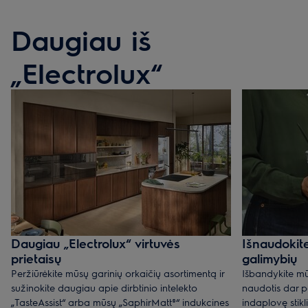
Daugiau iš
„Electrolux“
Daugiau „Electrolux“ virtuvės
Išnaudokit
prietaisų
galimybių
Peržiūrėkite mūsų garinių orkaičių asortimentą ir
Išbandykite mū
sužinokite daugiau apie dirbtinio intelekto
naudotis dar p
„TasteAssist“ arba mūsų „SaphirMatt®“ indukcines
indaplovę stiklin