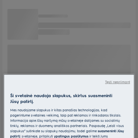
Tęsti nepriimant
Ši svetainė naudoja slapukus, skirtus suasmeninti
Jūsų patirtį.
Mes naudojame slapukus ir kitas panašias technologijas, kad
pagerintume svetainės veikimą, taip pat reklamos ir rinkodaros tikslais.
Informacija apie Jūsų naršymą mūsų svetainėje dalijamės su socialinių
tinklų, reklamos ir duomenų analitikos partneriais. Paspaudę „Leisti visus
slapukus“ sutinkate su slapukų naudojimu, todėl galime
suasmeninti Jūsų
patirtį
svetainėje, pritaikyti
ypatingus pasiūlymus
ir teikti Jums