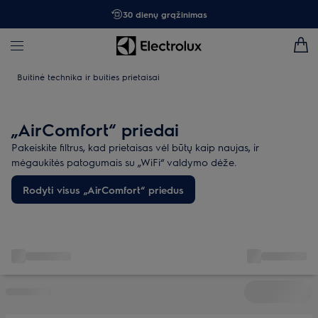
30 dienų grąžinimas
Buitinė technika ir buities prietaisai
„AirComfort“ priedai
Pakeiskite filtrus, kad prietaisas vėl būtų kaip naujas, ir
mėgaukitės patogumais su „WiFi“ valdymo dėže.
Rodyti visus „AirComfort“ priedus