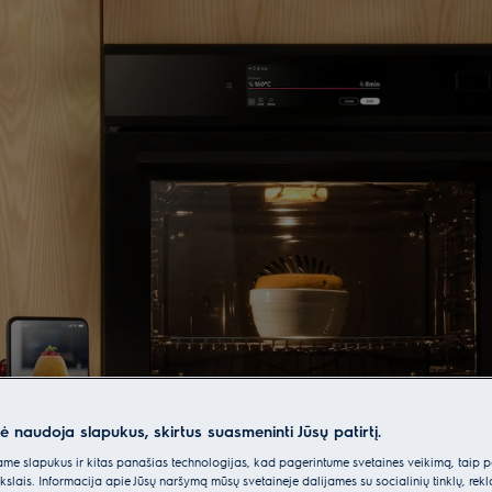
– be pastangų
nė naudoja slapukus, skirtus suasmeninti Jūsų patirtį.
e slapukus ir kitas panašias technologijas, kad pagerintume svetainės veikimą, taip p
ikslais. Informacija apie Jūsų naršymą mūsų svetainėje dalijamės su socialinių tinklų, rek