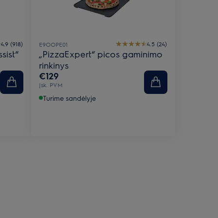
4.9 (918)
4.5 (24)
E9OOPE01
sist“
„PizzaExpert“ picos gaminimo
rinkinys
€129
Įsk. PVM
Turime sandėlyje