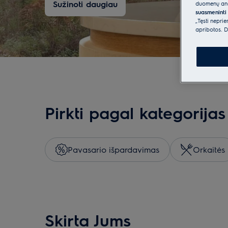
Sužinoti daugiau
duomenų anal
suasmeninti 
„Tęsti nepri
apribotos. D
Pirkti pagal kategorijas
Pavasario išpardavimas
Orkaitės
Skirta Jums