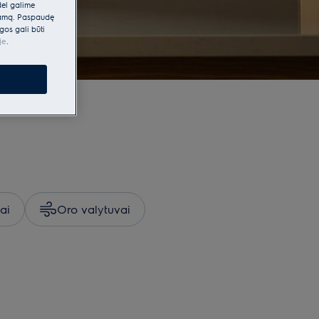
dėl galime
klamą. Paspaudę
gos gali būti
je
.
iai
Oro valytuvai