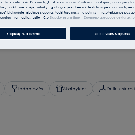
itikos partneriais. Paspaudę „Leisti visus slapukus“ sutinkate su slapukų naudojimu, to
Jūsų patirtį
svetainėje, pritaikyti
ypatingus pasiūlymus
ir teikti Jums personalizuotą re
ėmus“ blokuojate nebūtinus slapukus, todėl Jūsų naršymo patirtis ir mūsų teikiamos paslau
augiau informacijos rasite mūsų
Slapukų pranešime
ir
Duomenų apsaugos deklaracijo
Slapukų nustatymai
Leisti visus slapukus
Indaplovės
Skalbyklės
Dulkių siurbl