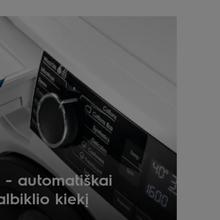
 - automatiškai
lbiklio kiekį