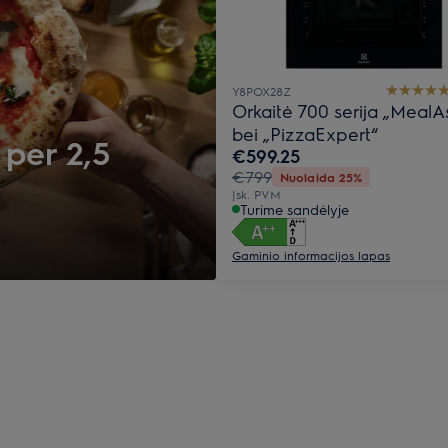
Y8POX28Z
Orkaitė 700 serija „MealAs
bei „PizzaExpert“
 per 2,5
€599.25
€799
Nuolaida 25%
Įsk. PVM
Turime sandėlyje
Gaminio informacijos lapas