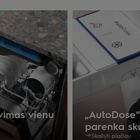
vimas vienu
„AutoDose“
parenka ska
Skaityti plačiau