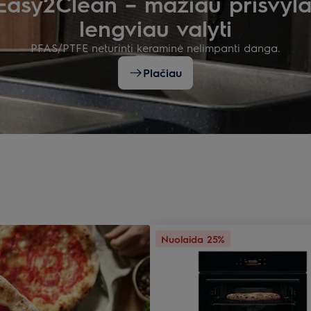
Easy2Clean – mažiau prisvyla
lengviau valyti
PFAS/PTFE neturinti keraminė nelimpanti danga.
Plačiau
Nuolaida 25%