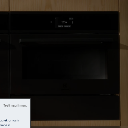
Tęsti nepriimant
at reklamos ir
lamos ir