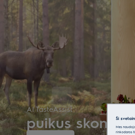
Electrolux - Hero Block
AI TasteAssist
puikus skonis 
Ši svetai
Mes naudojam
rinkodaros t