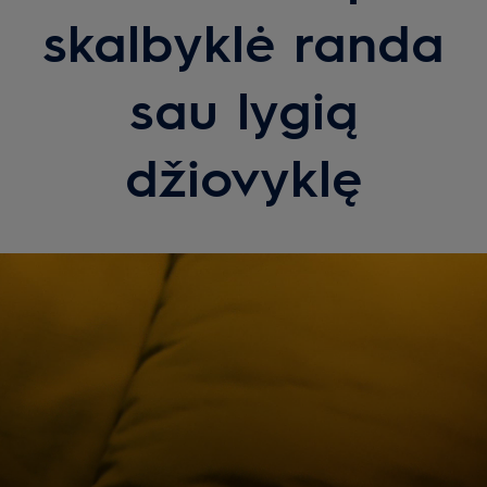
skalbyklė randa
sau lygią
džiovyklę