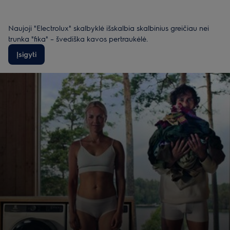
Naujoji "Electrolux" skalbyklė išskalbia skalbinius greičiau nei
trunka "fika" – švediška kavos pertraukėlė.
Įsigyti