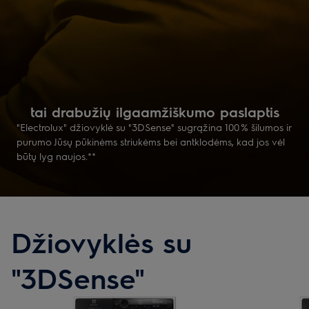
tai drabužių ilgaamžiškumo paslaptis
"Electrolux" džiovyklė su "3DSense" sugrąžina 100 % šilumos ir
purumo Jūsų pūkinėms striukėms bei antklodėms, kad jos vėl
būtų lyg naujos.**
Džiovyklės su
"3DSense"