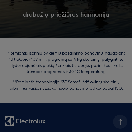
drabužių priežiūros harmonija
*Remiantis išoriniu 59 dėmių pašalinimo bandymu, naudojant
"UltraQuick" 39 min. programą su 4 kg skalbinių, palyginti su
lyderiaujančiais prekių ženklais Europoje, pasirinkus 1 val.
trumpas programas ir 30 °C temperatūrą.
**Remiantis technologija "3DSense" išdžiovintų skalbinių
šiluminės varžos užsakomuoju bandymu, atliktu pagal ISO
11092.