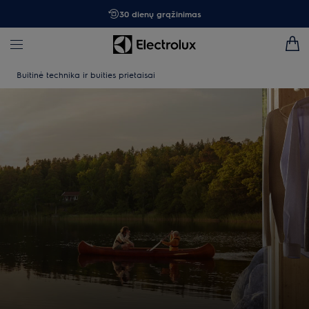
30 dienų grąžinimas
Buitinė technika ir buities prietaisai