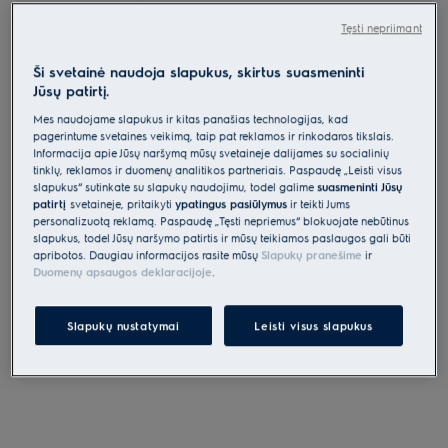
Tęsti nepriimant
Garų lyginimo sistemos
Lygintuvai
Ši svetainė naudoja slapukus, skirtus suasmeninti
Jūsų patirtį.
Mes naudojame slapukus ir kitas panašias technologijas, kad
pagerintume svetainės veikimą, taip pat reklamos ir rinkodaros tikslais.
Informacija apie Jūsų naršymą mūsų svetainėje dalijamės su socialinių
tinklų, reklamos ir duomenų analitikos partneriais. Paspaudę „Leisti visus
slapukus“ sutinkate su slapukų naudojimu, todėl galime
suasmeninti Jūsų
patirtį
svetainėje, pritaikyti
ypatingus pasiūlymus
ir teikti Jums
personalizuotą reklamą. Paspaudę „Tęsti nepriėmus“ blokuojate nebūtinus
slapukus, todėl Jūsų naršymo patirtis ir mūsų teikiamos paslaugos gali būti
apribotos. Daugiau informacijos rasite mūsų
Slapukų pranešime
ir
Duomenų apsaugos deklaracijoje
.
Slapukų nustatymai
Leisti visus slapukus