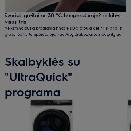
švariai, greitai ar 30 °C temperatūroje? rinkitės
visus tris
Veiksmingiausia programa rinkoje siūlo tobulą derinį: švariai ir
greitai 30 °C temperatūroje, kad Jūsų drabužiai tarnautų ilgiau.*
Skalbyklės su
"UltraQuick"
programa