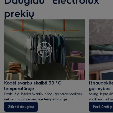
prekių
Kodėl svarbu skalbti 30 °C
Išnaudokite
temperatūroje
galimybes
Drabužiai išlieka švarūs ir išsaugo savo spalvas
Stilingi ir prakt
net skalbiant žemesnėje temperatūroje.
skalbimo reikm
Žiūrėti daugiau
Peržiūrėti p