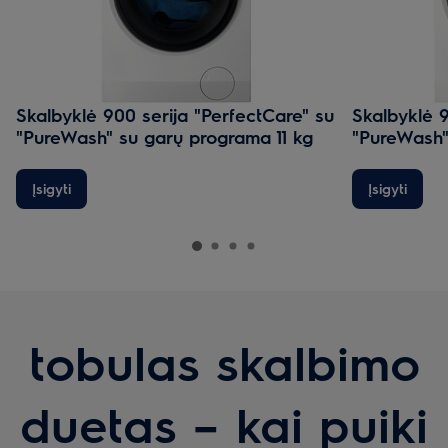
Skalbyklė 900 serija "PerfectCare" su
Skalbyklė 9
"PureWash" su garų programa 11 kg
"PureWash"
Įsigyti
Įsigyti
tobulas skalbimo
duetas – kai puiki