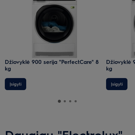
Džiovyklė 900 serija "PerfectCare" 8
Džiovyklė 9
kg
kg
Įsigyti
Įsigyti
Daugiau "Electrolux"