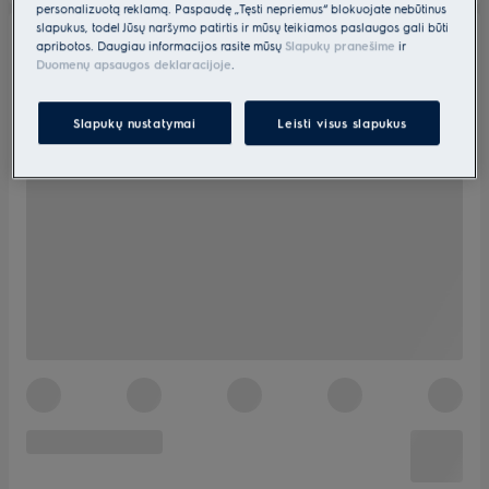
personalizuotą reklamą. Paspaudę „Tęsti nepriėmus“ blokuojate nebūtinus
slapukus, todėl Jūsų naršymo patirtis ir mūsų teikiamos paslaugos gali būti
apribotos. Daugiau informacijos rasite mūsų
Slapukų pranešime
ir
Duomenų apsaugos deklaracijoje
.
Slapukų nustatymai
Leisti visus slapukus