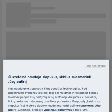
Tęsti nepriimant
Ši svetainė naudoja slapukus, skirtus suasmeninti
Jūsų patirtį.
Mes naudojame slapukus ir kitas panašias technologijas, kad
pagerintume svetainės veikimą, taip pat reklamos ir rinkodaros tikslais.
Informacija apie Jūsų naršymą mūsų svetainėje dalijamės su socialinių
tinklų, reklamos ir duomenų analitikos partneriais. Paspaudę „Leisti visus
slapukus“ sutinkate su slapukų naudojimu, todėl galime
suasmeninti Jūsų
patirtį
svetainėje, pritaikyti
ypatingus pasiūlymus
ir teikti Jums