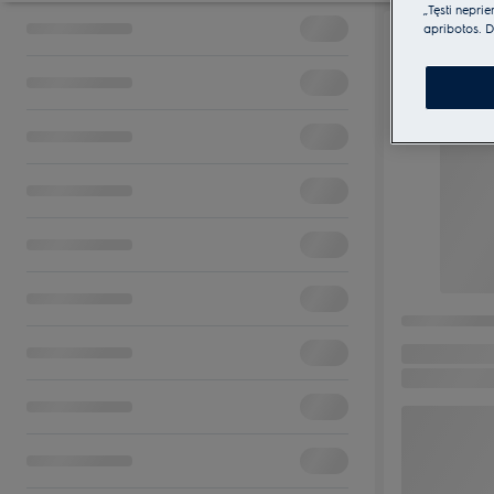
„Tęsti nepri
apribotos. D