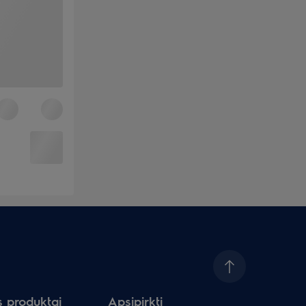
s produktai
Apsipirkti