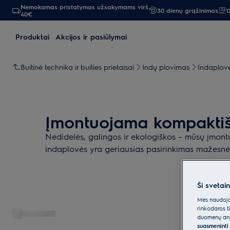
Nemokamas pristatymas užsakymams virš
30 dienų grąžinimas
G
40€
Produktai
Akcijos ir pasiūlymai
Buitinė technika ir buities prietaisai
Indų plovimas
Indaplov
Įmontuojama kompaktiš
Nedidelės, galingos ir ekologiškos – mūsų įmo
indaplovės yra geriausias pasirinkimas mažesnė
Ši svetai
Mes naudojam
rinkodaros t
duomenų anal
suasmeninti 