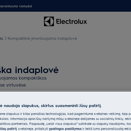
arantuota ramybė
ės
Kompaktinė įmontuojama indaplovė
ka indaplovė
ntuojamos kompakiškos
se virtuvėse.
nė naudoja slapukus, skirtus suasmeninti Jūsų patirtį.
e slapukus ir kitas panašias technologijas, kad pagerintume svetainės veikimą, taip p
ikslais. Informacija apie Jūsų naršymą mūsų svetainėje dalijamės su socialinių tinklų, rek
itikos partneriais. Paspaudę „Leisti visus slapukus“ sutinkate su slapukų naudojimu, to
Jūsų patirtį
svetainėje, pritaikyti
ypatingus pasiūlymus
ir teikti Jums personalizuotą re