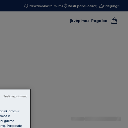
Paskambinkite mums
Rasti parduotuvę
Prisijungti
Įkvėpimas
Pagalba
Tęsti nepriimant
at reklamos ir
lamos ir
dėl galime
klamą. Paspaudę