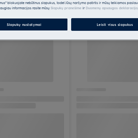
ėmus“ blokuojate nebūtinus slapukus, todėl Jūsų naršymo patirtis ir mūsų teikiamos paslau
augiau informacijos rasite mūsų
Slapukų pranešime
ir
Duomenų apsaugos deklaracijo
Slapukų nustatymai
Leisti visus slapukus