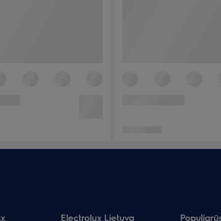
ux
Electrolux Lietuva
Populiarū