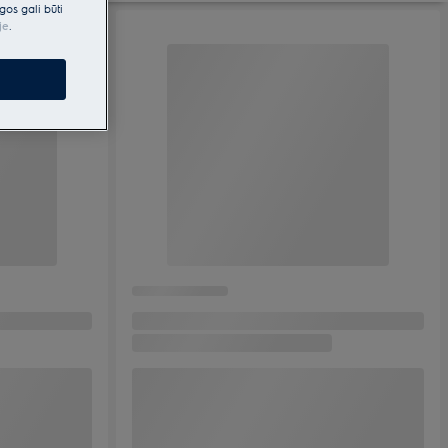
gos gali būti
je
.