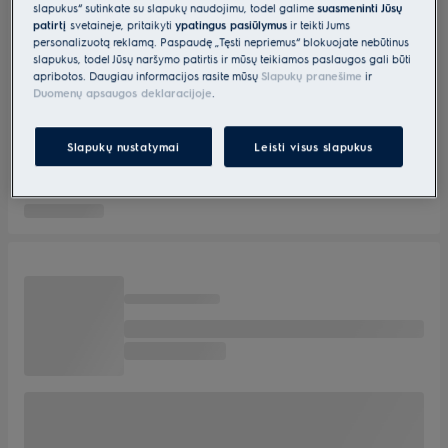
slapukus“ sutinkate su slapukų naudojimu, todėl galime
suasmeninti Jūsų
patirtį
svetainėje, pritaikyti
ypatingus pasiūlymus
ir teikti Jums
personalizuotą reklamą. Paspaudę „Tęsti nepriėmus“ blokuojate nebūtinus
slapukus, todėl Jūsų naršymo patirtis ir mūsų teikiamos paslaugos gali būti
apribotos. Daugiau informacijos rasite mūsų
Slapukų pranešime
ir
Duomenų apsaugos deklaracijoje
.
Slapukų nustatymai
Leisti visus slapukus