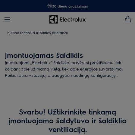
30 dienų grąžinimas
Buitinė technika ir buities prietaisai
Įmontuojamas šaldiklis
Įmontuojami „Electrolux“ šaldikliai pasižymi praktiškumu tiek
kalbant apie užimamą vietą, tiek apie energijos suvartojimą.
Puikiai dera virtuvėje, o daugybė naudingų konfigūracijų
atitinka individualius gaminimo įpročius.
Svarbu! Užtikrinkite tinkamą
įmontuojamo šaldytuvo ir šaldiklio
ventiliaciją.