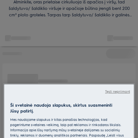
Atminkite, oras prietaise cirkuliuoja iš apačios į viršų, tad
šaldytuvo/ šaldiklio viršuje ir apačioje būtina įrengti bent 200
cm² ploto groteles. Tarpas tarp šaldytuvo/ šaldiklio ir galinės
nišos sienelės turėtų būti ne mažesnis kaip 5 cm. Tokiu būdu
užtikrinsite tinkamą prietaiso funcionavimą ir išvengsite jo
perkaitinimo.
Tęsti nepriimant
Ši svetainė naudoja slapukus, skirtus suasmeninti
Jūsų patirtį.
Mes naudojame slapukus ir kitas panašias technologijas, kad
pagerintume svetainės veikimą, taip pat reklamos ir rinkodaros tikslais.
Informacija apie Jūsų naršymą mūsų svetainėje dalijamės su socialinių
tinklų, reklamos ir duomenų analitikos partneriais. Paspaudę „Leisti visus