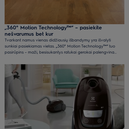
„360° Motion Technology™“ – pasiekite
nešvarumus bet kur
Tvarkant namus vienas didžiausių išbandymų yra išvalyti
sunkiai pasiekiamas vietas. „360° Motion Technology™“ tuo
pasirūpins – maži, besisukantys ratukai gerokai palengvina
dulkių siurbimą už baldų ar aplink nedidelius interjero objektus.