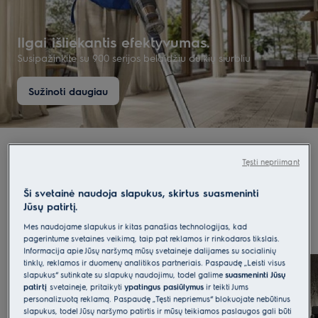
Ilgai išliekantis efektyvumas.
Susipažinkite su 900 serijos belaidžiu dulkių siurbliu
Sužinoti daugiau
Atraskite 900 serijos belaidį dulkių
Tęsti nepriimant
siurblį
Ši svetainė naudoja slapukus, skirtus suasmeninti
Jūsų patirtį.
Mes naudojame slapukus ir kitas panašias technologijas, kad
pagerintume svetainės veikimą, taip pat reklamos ir rinkodaros tikslais.
Informacija apie Jūsų naršymą mūsų svetainėje dalijamės su socialinių
tinklų, reklamos ir duomenų analitikos partneriais. Paspaudę „Leisti visus
slapukus“ sutinkate su slapukų naudojimu, todėl galime
suasmeninti Jūsų
patirtį
svetainėje, pritaikyti
ypatingus pasiūlymus
ir teikti Jums
personalizuotą reklamą. Paspaudę „Tęsti nepriėmus“ blokuojate nebūtinus
slapukus, todėl Jūsų naršymo patirtis ir mūsų teikiamos paslaugos gali būti