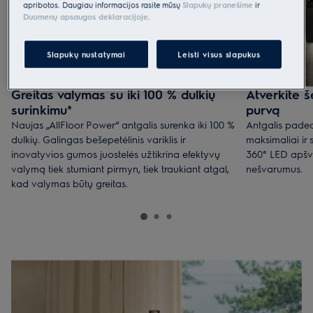
apribotos. Daugiau informacijos rasite mūsų
Slapukų pranešime
ir
Duomenų apsaugos deklaracijoje
.
Slapukų nustatymai
Leisti visus slapukus
Greitas valymas su iki 100 % dulkių
Atverkite š
surinkimu*
purvą
Naujas „AllFloor Power“ antgalis surenka iki 100 %
Antgalis paded
dulkių. Galingas bešepetėlinis variklis ir
maksimaliai ir
inovatyvios gumos juostelės užtikrina efektyvų
360° LED apšv
valymą tiek stumiant pirmyn, tiek traukiant atgal,
nešvarumus.
kad valymas būtų greitas.