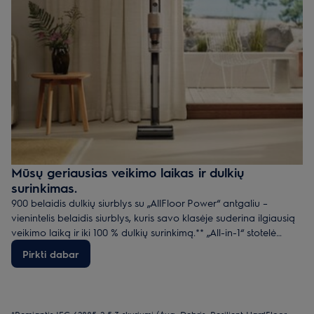
Mūsų geriausias veikimo laikas ir dulkių
surinkimas.
900 belaidis dulkių siurblys su „AllFloor Power“ antgaliu –
vienintelis belaidis siurblys, kuris savo klasėje suderina ilgiausią
veikimo laiką ir iki 100 % dulkių surinkimą.** „All-in-1“ stotelė
automatiškai įkrauna ir ištuština siurblį.
Pirkti dabar