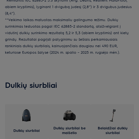
*Remiantis IEC 62885-2 5.3 skyriumi (Avg. Debris, Resilient HardFloor,
abiem kryptimis), lyginant 1 dvigubą judesį (2,8’’) ir 3 dvigubus judesius
(8,4’’).
**Veikimo laikas matuotas maksimaliu galingumo režimu. Dulkių
surinkimas testuotas pagal IEC 62885-2 standartą, atsižvelgiant į
vidutinį dulkių surinkimo rezultatą 5,2 ir 5,3 (abiem kryptimis) ant kietų
grindų. Rezultatai pagrįsti palyginimu su šešiais perkamiausiais
rankiniais dulkių siurbliais, kainuojančiais daugiau nei 490 EUR,
keturiose Europos šalyse (2024 m. spalio – 2025 m. rugsėjo mėn.).
Dulkių siurbliai
Dulkių siurbliai be
Belaidžiai dulkių
Dulkių siurbliai
maišelio
siurbliai