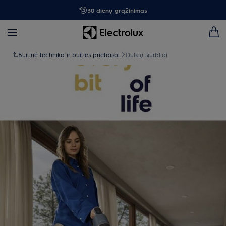
30 dienų grąžinimas
Buitinė technika ir buities prietaisai
Dulkių siurbliai