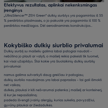
Efektyvus rezultatas, aplinkai nekenksmingas
įrenginys
„UltraSilencer™ ZEN Green“ dulkių siurblys yra pagamintas iš 55
% perdirbtos plastmasės, o jo pakuotė yra pagaminta iš 100 %
perdirbtos medžiagos. Dėl aerodinaminės konstrukcijos
„UltraSilencer™ ZEN“ užtikrina galingesnį siurbimą ir, palyginti su
standartiniu 2 100 vatų dulkių siurbliu, taip pat leidžia sutaupyti
net iki 65 % elektros energijos.
Kokybiško dulkių siurblio privalumai
Dulkių siurblį su maišeliu galima labai patogiai naudoti –
nebūtina jo plauti ar valyti, o maišelį reikia pakeisti tik tuomet,
kai visai užsipildys. Štai kokie yra šiuolaikinių dulkių siurblių
privalumai:
namus galima sutvarkyti daug greičiau ir patogiau;
dulkių siurblio naudojimas yra labai paprastas – tai gali išmokti
net vaikas;
dulkės, plaukai ir kiti nešvarumai patenka į maišelį ar konteinerį,
iš kur jie nepasišalina;
padeda išvengti įvairių alergijų, kurias sukelia, pavyzdžiui,
gyvūnų plaukai ar žiedadulkės.