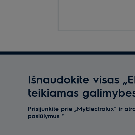
lyginimo.
Išnaudokite visas „E
teikiamas galimybe
Prisijunkite prie „MyElectrolux“ ir atr
pasiūlymus
*