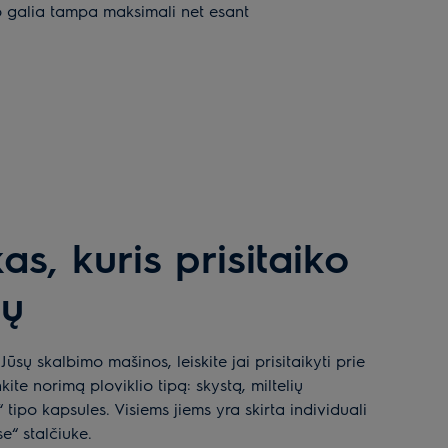
mo galia tampa maksimali net esant
as, kuris prisitaiko
sų
 Jūsų skalbimo mašinos, leiskite jai prisitaikyti prie
nkite norimą ploviklio tipą: skystą, miltelių
tipo kapsules. Visiems jiems yra skirta individuali
se“ stalčiuke.