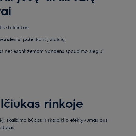
rai
is stalčiukas
vandeniui patenkant į stalčių
as net esant žemam vandens spaudimo slėgiui
lčiukas rinkoje
ikį: skalbimo būdas ir skalbiklio efektyvumas bus
ltatai.