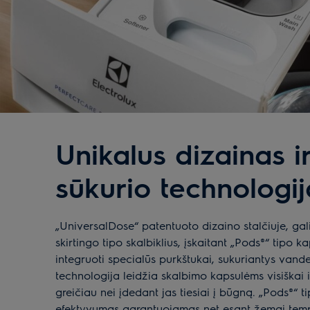
Unikalus dizainas i
sūkurio technologij
„UniversalDose“ patentuoto dizaino stalčiuje, ga
skirtingo tipo skalbiklius, įskaitant „Pods®“ tipo ka
integruoti specialūs purkštukai, sukuriantys vande
technologija leidžia skalbimo kapsulėms visiškai iš
greičiau nei įdedant jas tiesiai į būgną. „Pods®“ t
efektyvumas garantuojamas net esant žemai tempe