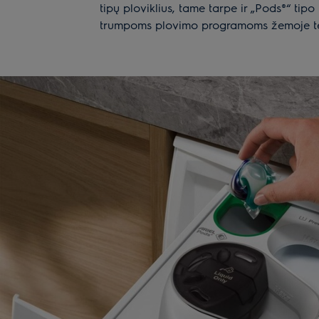
tipų ploviklius, tame tarpe ir „Pods®“ ti
trumpoms plovimo programoms žemoje t