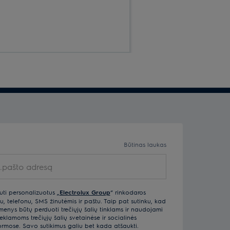
Būtinas laukas
uti personalizuotus „
Electrolux Group
“ rinkodaros
u, telefonu, SMS žinutėmis ir paštu. Taip pat sutinku, kad
ys būtų perduoti trečiųjų šalių tinklams ir naudojami
klamoms trečiųjų šalių svetainėse ir socialinės
ormose. Savo sutikimus galiu bet kada atšaukti.