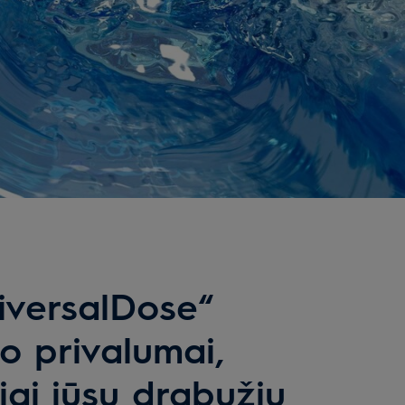
niversalDose“
ko privalumai,
iai jūsų drabužių