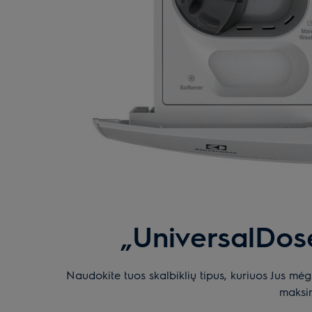
„UniversalDose
Naudokite tuos skalbiklių tipus, kuriuos Jus mėg
maksim