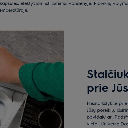
po kapsules, efektyviam ištirpinimui vandenyje. Ploviklių valy
emperatūroje.
Stalčiuk
prie Jū
Nesitaikstykite prie
Jūsų poreikių. Išsiri
pavidalu ar „Pods®“ 
vieta „UniversalDo