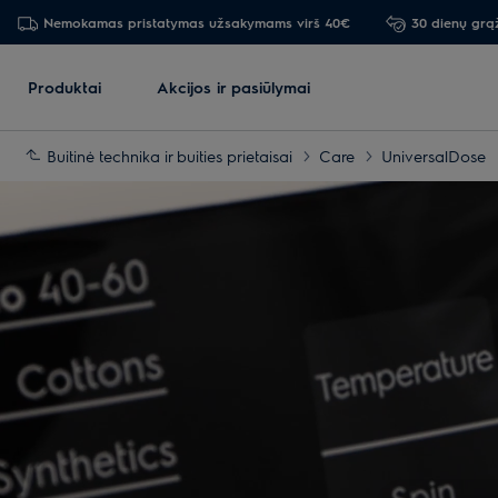
Nemokamas pristatymas užsakymams virš 40€
30 dienų grą
Produktai
Akcijos ir pasiūlymai
Buitinė technika ir buities prietaisai
Care
UniversalDose