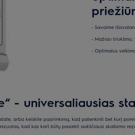
priežiū
• Savaime išsivalant
• Mažiau triukšmo, 
• Optimalus veikim
“ - universaliausias sta
state, arba keiskite pasirinkimą, kad patenkinti bet kurį pore
izuotas, kad kas kart būtų pasiekti aukščiausi skalbimo rezu