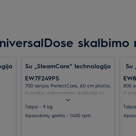
niversalDose skalbimo 
gija
Su „SteamCare“ technologija
Su 
EW7F249PS
EW8
700 serijos PerfectCare, 60 cm pločio,
800 s
iš priekio pakraunama skalbyklė su
iš pr
„Eco Valve“.
„Oko 
Talpa - 9 kg
Talpa
siu,
ų
Apsisukimų greitis - 1400 rpm
Apsis
prasto