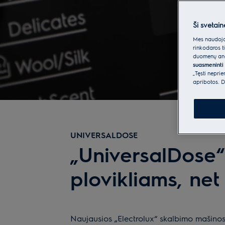
Ši svetain
Mes naudojam
rinkodaros t
duomenų anal
suasmeninti 
„Tęsti nepri
apribotos. D
UNIVERSALDOSE
„UniversalDose“ 
plovikliams, ne
Naujausios „Electrolux“ skalbimo mašinos,