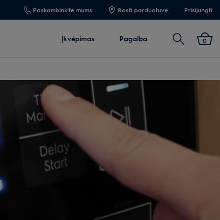
Paskambinkite mums
Rasti parduotuvę
Prisijungti
Paieška
Įkvėpimas
Pagalba
0