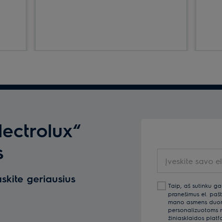
lectrolux“
s
Įveskite
savo
askite geriausius
el.pašto
Taip, aš sutinku ga
adresą
pranešimus el. pašt
mano asmens duomen
personalizuotoms re
žiniasklaidos platf