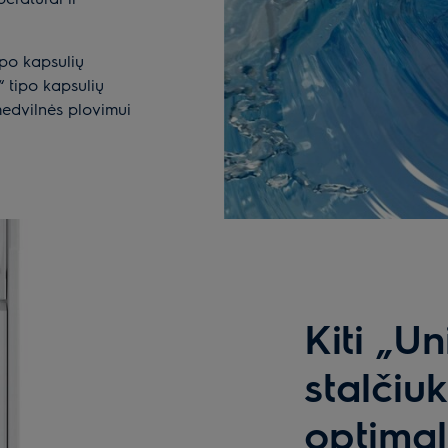
ipo kapsulių
 tipo kapsulių
edvilnės plovimui
Kiti „U
stalčiu
optimal