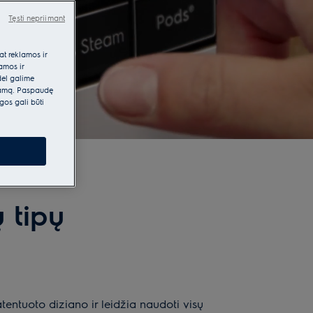
Tęsti nepriimant
at reklamos ir
lamos ir
dėl galime
klamą. Paspaudę
gos gali būti
 tipų
tentuoto diziano ir leidžia naudoti visų