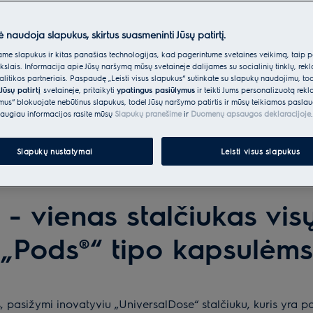
ė naudoja slapukus, skirtus suasmeninti Jūsų patirtį.
e slapukus ir kitas panašias technologijas, kad pagerintume svetainės veikimą, taip p
ikslais. Informacija apie Jūsų naršymą mūsų svetainėje dalijamės su socialinių tinklų, rek
itikos partneriais. Paspaudę „Leisti visus slapukus“ sutinkate su slapukų naudojimu, to
Jūsų patirtį
svetainėje, pritaikyti
ypatingus pasiūlymus
ir teikti Jums personalizuotą re
ėmus“ blokuojate nebūtinus slapukus, todėl Jūsų naršymo patirtis ir mūsų teikiamos paslau
augiau informacijos rasite mūsų
Slapukų pranešime
ir
Duomenų apsaugos deklaracijoje
.
Slapukų nustatymai
Leisti visus slapukus
- vienas stalčiukas visų
t „Pods®“ tipo kapsulėms
 pasižymi inovatyviu „UniversalDose“ stalčiuku, kuris yra pa