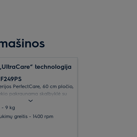
mašinos
„UltraCare“ technologija
F249PS
erijos PerfectCare, 60 cm pločio,
iekio pakraunama skalbyklė su
Mix“. *
 - 9 kg
ukimų greitis - 1400 rpm