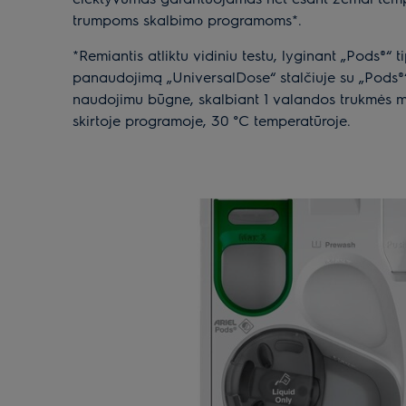
trumpoms skalbimo programoms*.
*Remiantis atliktu vidiniu testu, lyginant „Pods®“ t
panaudojimą „UniversalDose“ stalčiuje su „Pods®“
naudojimu būgne, skalbiant 1 valandos trukmės m
skirtoje programoje, 30 °C temperatūroje.