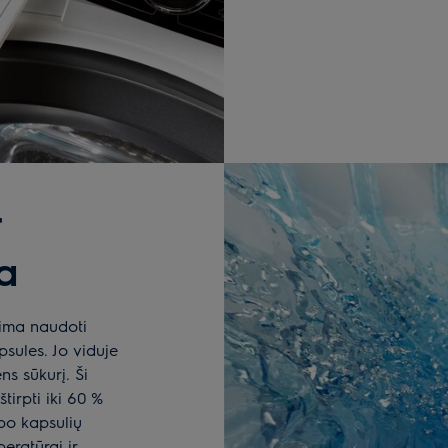
r
a
lima naudoti
psules. Jo viduje
ns sūkurį. Ši
tirpti iki 60 %
ipo kapsulių
ratūrai ir