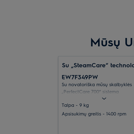
Mūsų U
Su „SteamCare“ technolo
EW7F349PW
Su novatoriška mūsų skalbyklės
„PerfectCare 700“ sistema
„SteamCare“ kiekvieną skalbimą
Talpa - 9 kg
galėsite užbaigti švelniu garų gū
trečdaliu sumažinančiu drabuži
Apsisukimų greitis - 1400 rpm
susiglamžymą. Padeda pasiekti
puikius rezultatus nenaudojant į