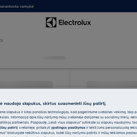
arantuota ramybė
ai
nė naudoja slapukus, skirtus suasmeninti Jūsų patirtį.
e slapukus ir kitas panašias technologijas, kad pagerintume svetainės veikimą, taip p
ikslais. Informacija apie Jūsų naršymą mūsų svetainėje dalijamės su socialinių tinklų, rek
itikos partneriais. Paspaudę „Leisti visus slapukus“ sutinkate su slapukų naudojimu, to
Jūsų patirtį
svetainėje, pritaikyti
ypatingus pasiūlymus
ir teikti Jums personalizuotą re
ėmus“ blokuojate nebūtinus slapukus, todėl Jūsų naršymo patirtis ir mūsų teikiamos paslau