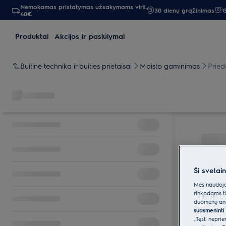
Nemokamas pristatymas užsakymams virš
30 dienų grąžinimas
G
40€
Produktai
Akcijos ir pasiūlymai
Buitinė technika ir buities prietaisai
Maisto gaminimas
Pried
Ši svetai
Mes naudojam
rinkodaros t
duomenų anal
suasmeninti 
„Tęsti nepri