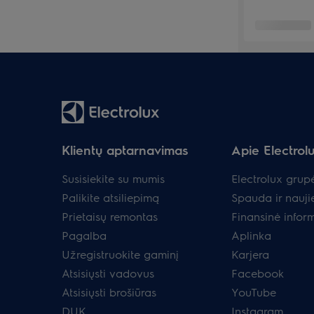
Klientų aptarnavimas
Apie Electrol
Susisiekite su mumis
Electrolux grup
Palikite atsiliepimą
Spauda ir nauji
Prietaisų remontas
Finansinė infor
Pagalba
Aplinka
Užregistruokite gaminį
Karjera
Atsisiųsti vadovus
Facebook
Atsisiųsti brošiūras
YouTube
DUK
Instagram