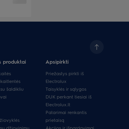
s produktai
Apsipirkti
aitės
Priežastys pirkti iš
kaitlentės
Electrolux
su šaldikliu
Taisyklės ir sąlygos
uvai
DUK perkant tiesiai iš
Electrolux.lt
Patarimai renkantis
žiovyklės
prietaisą
 su džiovinimu
Akcijos ir išpardavimai