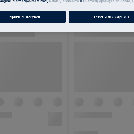
augiau informacijos rasite mūsų
Slapukų pranešime
ir
Duomenų apsaugos deklaracijo
Slapukų nustatymai
Leisti visus slapukus