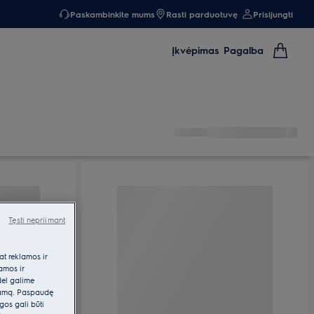
Paskambinkite mums
Rasti parduotuvę
Prisijungti
Įkvėpimas
Pagalba
Tęsti nepriimant
at reklamos ir
lamos ir
dėl galime
klamą. Paspaudę
gos gali būti