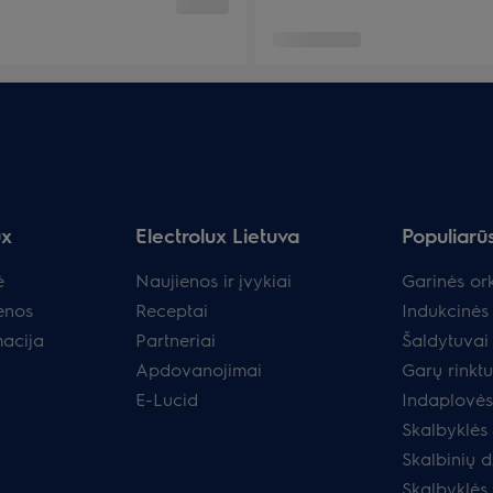
ux
Electrolux Lietuva
Populiarū
ė
Naujienos ir įvykiai
Garinės ork
enos
Receptai
Indukcinės 
macija
Partneriai
Šaldytuvai 
Apdovanojimai
Garų rinkt
E-Lucid
Indaplovės
Skalbyklės
Skalbinių d
Skalbyklės