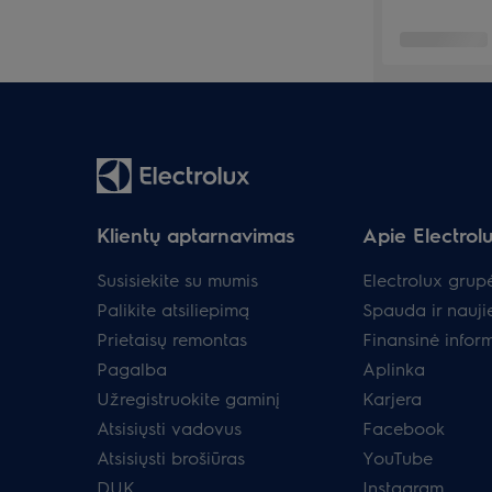
Klientų aptarnavimas
Apie Electrol
Susisiekite su mumis
Electrolux grup
Palikite atsiliepimą
Spauda ir nauji
Prietaisų remontas
Finansinė infor
Pagalba
Aplinka
Užregistruokite gaminį
Karjera
Atsisiųsti vadovus
Facebook
Atsisiųsti brošiūras
YouTube
DUK
Instagram