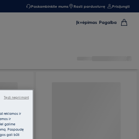
Paskambinkite mums
Rasti parduotuvę
Prisijungti
Įkvėpimas
Pagalba
Tęsti nepriimant
at reklamos ir
lamos ir
dėl galime
klamą. Paspaudę
gos gali būti