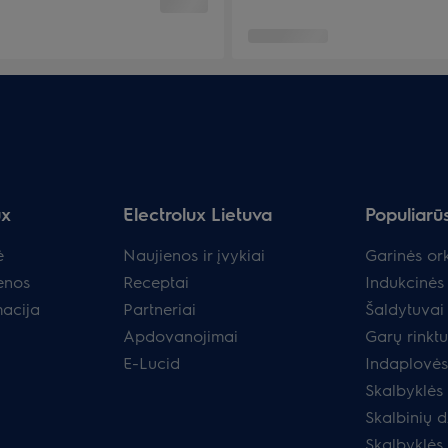
ux
Electrolux Lietuva
Populiarū
ė
Naujienos ir įvykiai
Garinės ork
enos
Receptai
Indukcinės 
macija
Partneriai
Šaldytuvai 
Apdovanojimai
Garų rinkt
E-Lucid
Indaplovės
Skalbyklės
Skalbinių d
Skalbyklės