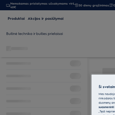
Nemokamas pristatymas užsakymams virš
30 dienų grąžinimas
G
40€
Produktai
Akcijos ir pasiūlymai
Buitinė technika ir buities prietaisai
Ši svetai
Mes naudojam
rinkodaros t
duomenų anal
suasmeninti 
„Tęsti nepri