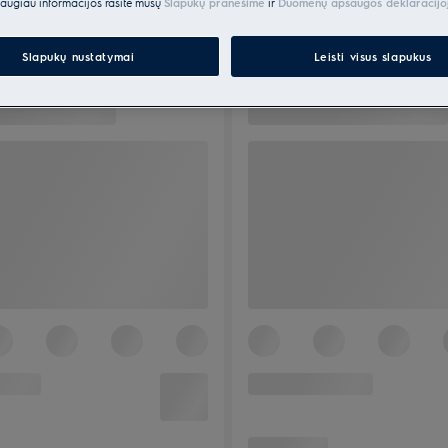
augiau informacijos rasite mūsų
Slapukų pranešime
ir
Duomenų apsaugos deklaracijo
Slapukų nustatymai
Leisti visus slapukus