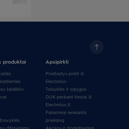
s produktai
Apsipirkti
aitės
Priežastys pirkti iš
kaitlentės
Electrolux
su šaldikliu
Taisyklės ir sąlygos
uvai
DUK perkant tiesiai iš
Electrolux.lt
Patarimai renkantis
žiovyklės
prietaisą
 su džiovinimu
Akcijos ir išpardavimai