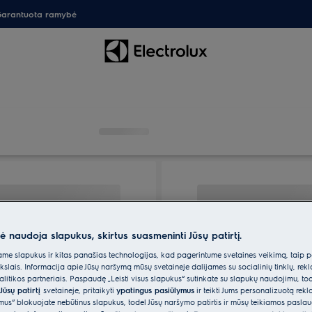
arantuota ramybė
nė naudoja slapukus, skirtus suasmeninti Jūsų patirtį.
e slapukus ir kitas panašias technologijas, kad pagerintume svetainės veikimą, taip p
ikslais. Informacija apie Jūsų naršymą mūsų svetainėje dalijamės su socialinių tinklų, rek
itikos partneriais. Paspaudę „Leisti visus slapukus“ sutinkate su slapukų naudojimu, to
Jūsų patirtį
svetainėje, pritaikyti
ypatingus pasiūlymus
ir teikti Jums personalizuotą re
ėmus“ blokuojate nebūtinus slapukus, todėl Jūsų naršymo patirtis ir mūsų teikiamos paslau