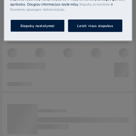
apribotos. Daugiau informacijos rasite mūsų
Slapukų pranešime
ir
Duomenų apsaugos deklaracijoje
.
Slapukų nustatymai
Leisti visus slapukus