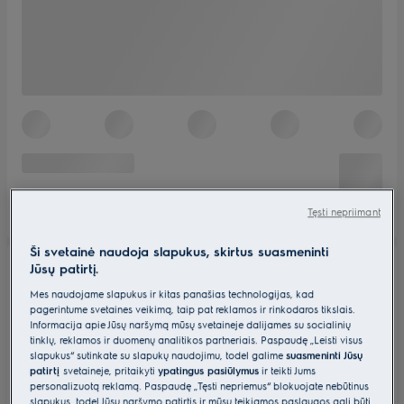
Tęsti nepriimant
Ši svetainė naudoja slapukus, skirtus suasmeninti
Jūsų patirtį.
Mes naudojame slapukus ir kitas panašias technologijas, kad
pagerintume svetainės veikimą, taip pat reklamos ir rinkodaros tikslais.
Informacija apie Jūsų naršymą mūsų svetainėje dalijamės su socialinių
tinklų, reklamos ir duomenų analitikos partneriais. Paspaudę „Leisti visus
slapukus“ sutinkate su slapukų naudojimu, todėl galime
suasmeninti Jūsų
patirtį
svetainėje, pritaikyti
ypatingus pasiūlymus
ir teikti Jums
personalizuotą reklamą. Paspaudę „Tęsti nepriėmus“ blokuojate nebūtinus
slapukus, todėl Jūsų naršymo patirtis ir mūsų teikiamos paslaugos gali būti