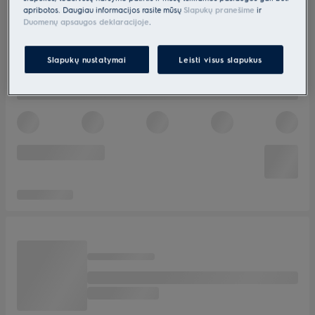
apribotos. Daugiau informacijos rasite mūsų
Slapukų pranešime
ir
Duomenų apsaugos deklaracijoje
.
Slapukų nustatymai
Leisti visus slapukus