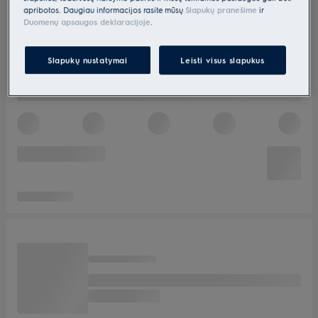
apribotos. Daugiau informacijos rasite mūsų
Slapukų pranešime
ir
Duomenų apsaugos deklaracijoje
.
Slapukų nustatymai
Leisti visus slapukus