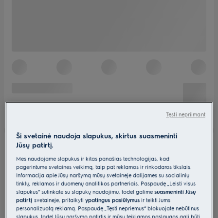
Tęsti nepriimant
Ši svetainė naudoja slapukus, skirtus suasmeninti
Jūsų patirtį.
Mes naudojame slapukus ir kitas panašias technologijas, kad
pagerintume svetainės veikimą, taip pat reklamos ir rinkodaros tikslais.
Informacija apie Jūsų naršymą mūsų svetainėje dalijamės su socialinių
tinklų, reklamos ir duomenų analitikos partneriais. Paspaudę „Leisti visus
slapukus“ sutinkate su slapukų naudojimu, todėl galime
suasmeninti Jūsų
patirtį
svetainėje, pritaikyti
ypatingus pasiūlymus
ir teikti Jums
personalizuotą reklamą. Paspaudę „Tęsti nepriėmus“ blokuojate nebūtinus
slapukus, todėl Jūsų naršymo patirtis ir mūsų teikiamos paslaugos gali būti