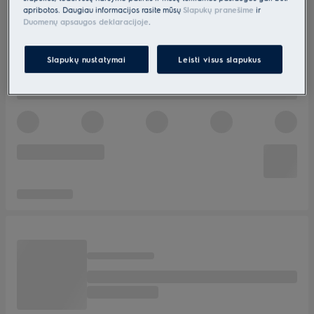
apribotos. Daugiau informacijos rasite mūsų
Slapukų pranešime
ir
Duomenų apsaugos deklaracijoje
.
Slapukų nustatymai
Leisti visus slapukus