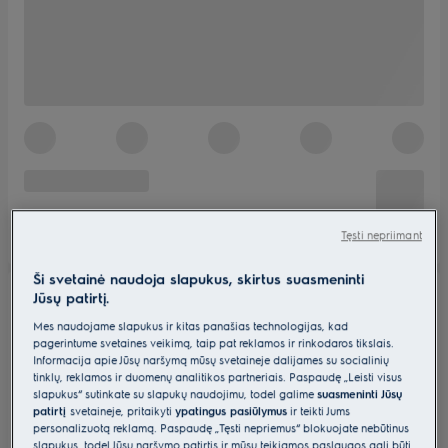
Tęsti nepriimant
Ši svetainė naudoja slapukus, skirtus suasmeninti
Jūsų patirtį.
Mes naudojame slapukus ir kitas panašias technologijas, kad
pagerintume svetainės veikimą, taip pat reklamos ir rinkodaros tikslais.
Informacija apie Jūsų naršymą mūsų svetainėje dalijamės su socialinių
tinklų, reklamos ir duomenų analitikos partneriais. Paspaudę „Leisti visus
slapukus“ sutinkate su slapukų naudojimu, todėl galime
suasmeninti Jūsų
patirtį
svetainėje, pritaikyti
ypatingus pasiūlymus
ir teikti Jums
personalizuotą reklamą. Paspaudę „Tęsti nepriėmus“ blokuojate nebūtinus
slapukus, todėl Jūsų naršymo patirtis ir mūsų teikiamos paslaugos gali būti