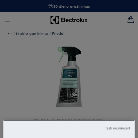
30 dienų grąžinimas
Maisto gaminimas
Priedai
Spustelėkite, kad padidintumėte mastelį
Tęsti nepriimant