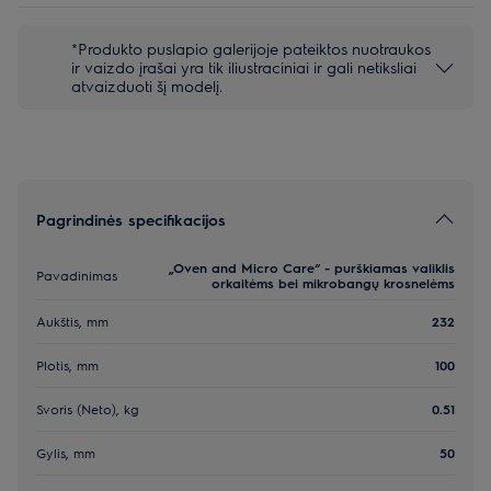
*Produkto puslapio galerijoje pateiktos nuotraukos
ir vaizdo įrašai yra tik iliustraciniai ir gali netiksliai
atvaizduoti šį modelį.
Pagrindinės specifikacijos
„Oven and Micro Care“ - purškiamas valiklis
Pavadinimas
orkaitėms bei mikrobangų krosnelėms
Aukštis, mm
232
Plotis, mm
100
Svoris (Neto), kg
0.51
Gylis, mm
50