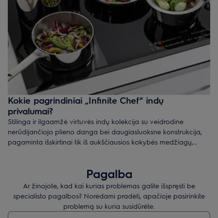
Kokie pagrindiniai „Infinite Chef“ indų
privalumai?
Stilinga ir ilgaamžė virtuvės indų kolekcija su veidrodine
nerūdijančiojo plieno danga bei daugiasluoksne konstrukcija,
pagaminta išskirtinai tik iš aukščiausios kokybės medžiagų,
pelniusi prestižinį „Green Product award“ apdovanojimą. Šiuos
premium kokybės indus įvertino ir pamėgo profesionalūs
Pagalba
virtuvės šefai, todėl kiekvienam gaminimo būdui sukurta kažkas
unikalaus. Puodai idealiems makaronams „spaghetti al dente“,
Ar žinojote, kad kai kurias problemas galite išspręsti be
kūginis troškintuvas traškių daržovių kepimui ar unikalios
specialisto pagalbos? Norėdami pradėti, apačioje pasirinkite
keptuvės sultingiems kepsniams - „Infinite Chef“ kolekcijoje rasite
problemą su kuria susidūrėte.
viską, ko tik gali prireikti šiuolaikinėje virtuvėje.
Įveskite tekstą, jei norite ieškoti pagalbinių straipsnių