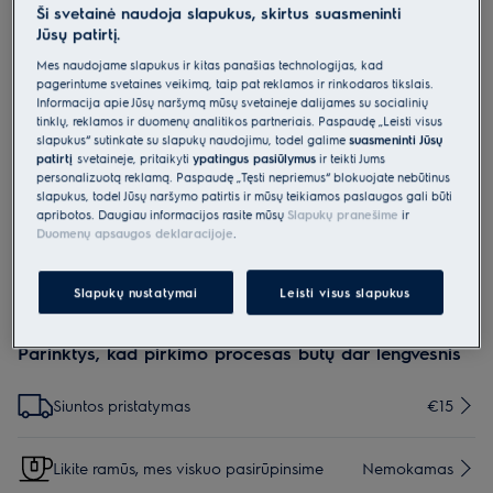
Ši svetainė naudoja slapukus, skirtus suasmeninti
M3OCS301
Jūsų patirtį.
„Oven and Micro Care“ -
Mes naudojame slapukus ir kitas panašias technologijas, kad
purškiamas valiklis orkaitėms bei
pagerintume svetainės veikimą, taip pat reklamos ir rinkodaros tikslais.
Informacija apie Jūsų naršymą mūsų svetainėje dalijamės su socialinių
mikrobangų krosnelėms
tinklų, reklamos ir duomenų analitikos partneriais. Paspaudę „Leisti visus
0 (0)
slapukus“ sutinkate su slapukų naudojimu, todėl galime
suasmeninti Jūsų
patirtį
svetainėje, pritaikyti
ypatingus pasiūlymus
ir teikti Jums
Pagrindiniai privalumai
personalizuotą reklamą. Paspaudę „Tęsti nepriėmus“ blokuojate nebūtinus
Mūsų korozijos nesukeliantis purškiklis nekenkia paviršiams, bet gerai
slapukus, todėl Jūsų naršymo patirtis ir mūsų teikiamos paslaugos gali būti
nuvalo riebalus nuo maisto ruošimo prietaisų paviršių.
apribotos. Daugiau informacijos rasite mūsų
Slapukų pranešime
ir
Duomenų apsaugos deklaracijoje
.
Slapukų nustatymai
Leisti visus slapukus
Sukelia smarkų akių dirginimą.
Parinktys, kad pirkimo procesas būtų dar lengvesnis
Siuntos pristatymas
€15
Likite ramūs, mes viskuo pasirūpinsime
Nemokamas