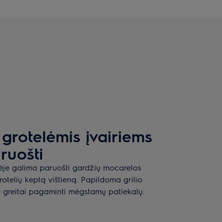
grotelėmis įvairiems
ruošti
je galima paruošti gardžių mocarelos
grotelių keptą vištieną. Papildoma grilio
ę greitai pagaminti mėgstamų patiekalų.