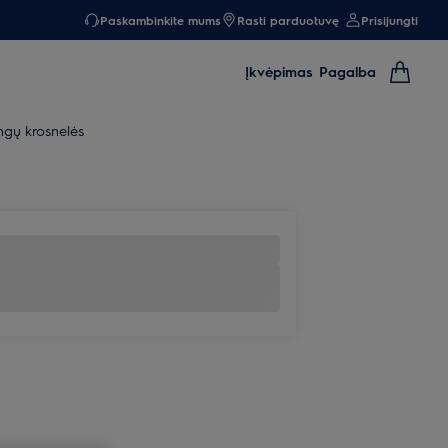
Paskambinkite mums
Rasti parduotuvę
Prisijungti
Įkvėpimas
Pagalba
gų krosnelės