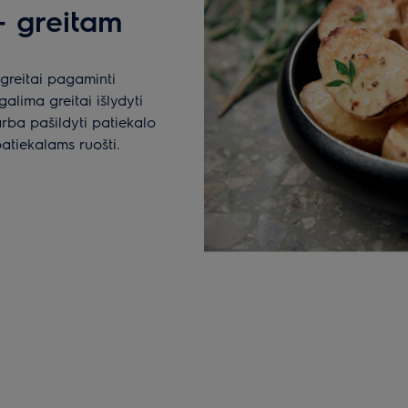
– greitam
greitai pagaminti
alima greitai išlydyti
rba pašildyti patiekalo
patiekalams ruošti.