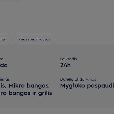
tai
Visos specifikacijos
va
Laikrodis
oda
24h
nimas
Durelių atidarymas
lis, Mikro bangos,
Mygtuko paspaud
ro bangos ir grilis