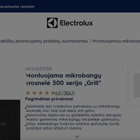
arantuota ramybė
ktiškų įmontuojamų prietaisų asortimentas
Montuojamos mikroban
LMS4253TBK
Montuojama mikrobangų
krosnelė 500 serija „Grill“
4.9 (3041)
Pagrindiniai privalumai
Gaminkite dar įvairesnius patiekalus su mikrobangų
krosnele, kuri taip pat kepa ant grilio.
Įmontuotas keptuvas su grotelėmis suteikia daugiau
maisto gaminimo mikrobangų krosnelėje galimybių.
Mūsų mikrobangų funkcija suteikia galimybę ruošti,
pašildyti arba atšildyti maistą.