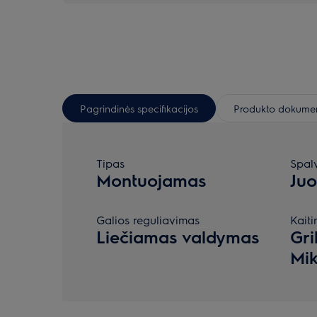
Pagrindinės specifikacijos
Produkto dokumen
Tipas
Spal
Montuojamas
Ju
Galios reguliavimas
Kaiti
Liečiamas valdymas
Gri
Mik