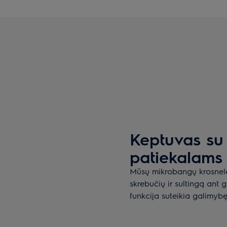
Keptuvas su 
patiekalams 
Mūsų mikrobangų krosnelė
skrebučių ir sultingą ant 
funkcija suteikia galimyb