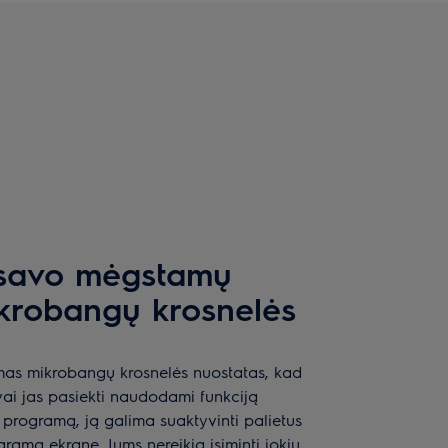
 savo mėgstamų
ikrobangų krosnelės
as mikrobangų krosnelės nuostatas, kad
vai jas pasiekti naudodami funkciją
programą, ją galima suaktyvinti palietus
ramą ekrane. Jums nereikia įsiminti jokių