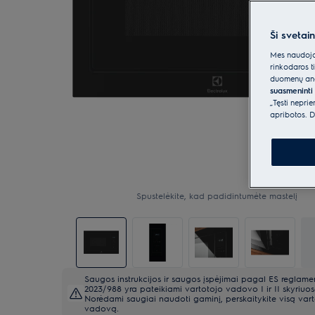
Ši svetai
Mes naudojam
rinkodaros t
duomenų anal
suasmeninti 
„Tęsti nepri
apribotos. D
Spustelėkite, kad padidintumėte mastelį
Saugos instrukcijos ir saugos įspėjimai pagal ES reglame
2023/988 yra pateikiami vartotojo vadovo I ir II skyriuos
Norėdami saugiai naudoti gaminį, perskaitykite visą var
vadovą.