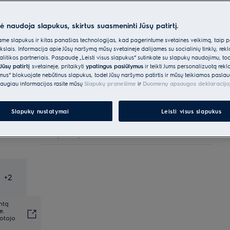
Parinktys, kad pirkimo procesas būtų dar
lengvesnis
nė naudoja slapukus, skirtus suasmeninti Jūsų patirtį.
Pristatymas kurjeriu iki
€40
Nemokamas
e slapukus ir kitas panašias technologijas, kad pagerintume svetainės veikimą, taip p
namo
ikslais. Informacija apie Jūsų naršymą mūsų svetainėje dalijamės su socialinių tinklų, rek
itikos partneriais. Paspaudę „Leisti visus slapukus“ sutinkate su slapukų naudojimu, to
Jūsų patirtį
svetainėje, pritaikyti
ypatingus pasiūlymus
ir teikti Jums personalizuotą re
Pristatymas į namus su užnešimu
€20
ėmus“ blokuojate nebūtinus slapukus, todėl Jūsų naršymo patirtis ir mūsų teikiamos paslau
augiau informacijos rasite mūsų
Slapukų pranešime
ir
Duomenų apsaugos deklaracijo
Pratęsta garantija + 3 metams
€80
Slapukų nustatymai
Leisti visus slapukus
Likite ramūs, mes viskuo
Nemokamas
pasirūpinsime
+
2
ntą
e.
totojo