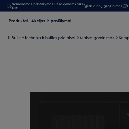
Nemokamas pristatymas užsakymams virš
30 dienų grąžinimas
G
40€
Produktai
Akcijos ir pasiūlymai
Buitinė technika ir buities prietaisai
Maisto gaminimas
Kompa