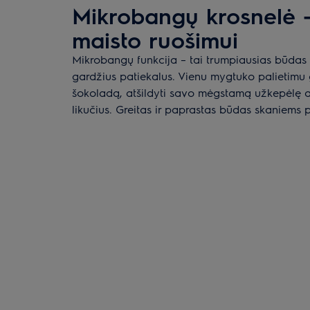
Mikrobangų krosnelė 
maisto ruošimui
Mikrobangų funkcija – tai trumpiausias būdas 
gardžius patiekalus. Vienu mygtuko palietimu g
šokoladą, atšildyti savo mėgstamą užkepėlę a
likučius. Greitas ir paprastas būdas skaniems 