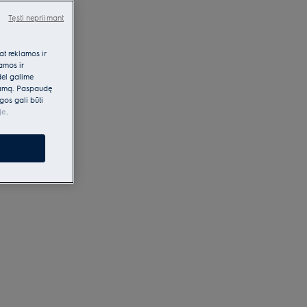
Tęsti nepriimant
at reklamos ir
lamos ir
dėl galime
klamą. Paspaudę
gos gali būti
je
.