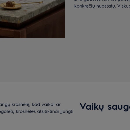
konkrečių nuostatų. Visku
Vaikų saug
ngų krosnelę, kad vaikai ar
lėtų krosnelės atsitiktinai įjungti.