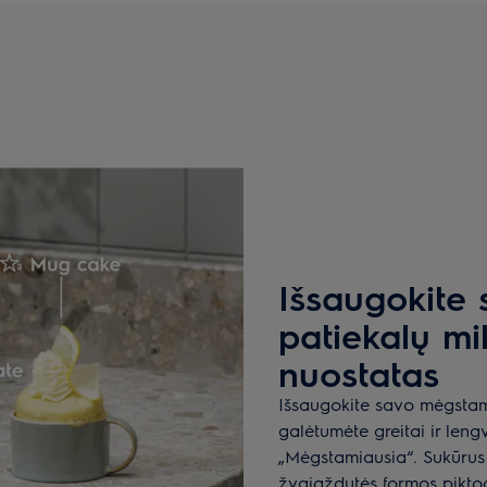
Išsaugokite
patiekalų m
nuostatas
Išsaugokite savo mėgstam
galėtumėte greitai ir leng
„Mėgstamiausia“. Sukūrus 
žvaigždutės formos piktog