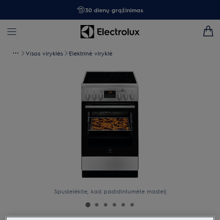
30 dienų grąžinimas
Visos viryklės
Elektrinė viryklė
Spustelėkite, kad padidintumėte mastelį