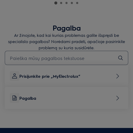
Pagalba
Ar žinojote, kad kai kurias problemas galite išspręsti be
specialisto pagalbos? Norėdami pradėti, apačioje pasirinkite
problemą su kuria susidūrėte.
Įveskite tekstą, jei norite ieškoti pagalbinių straipsnių
Prisijunkite prie „MyElectrolux“
Pagalba