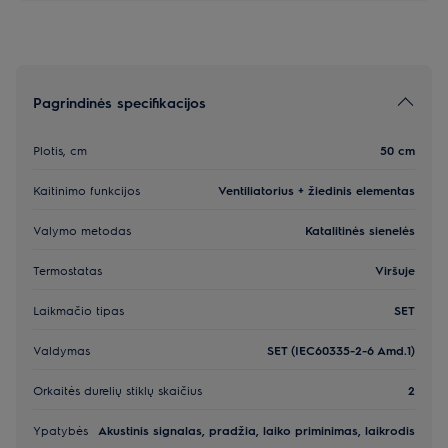
Pagrindinės specifikacijos
Plotis, cm
50 cm
Kaitinimo funkcijos
Ventiliatorius + žiedinis elementas
Valymo metodas
Katalitinės sienelės
Termostatas
Viršuje
Laikmačio tipas
SET
Valdymas
SET (IEC60335-2-6 Amd.1)
Orkaitės durelių stiklų skaičius
2
Ypatybės
Akustinis signalas, pradžia, laiko priminimas, laikrodis