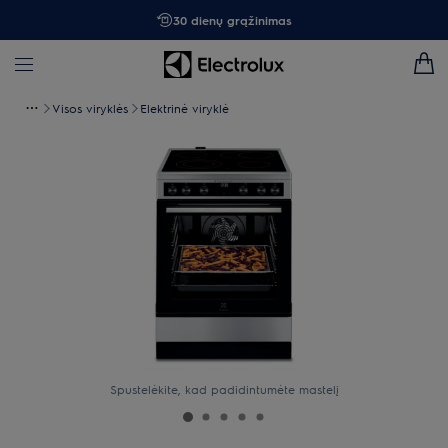
30 dienų grąžinimas
Visos viryklės
Elektrinė viryklė
Spustelėkite, kad padidintumėte mastelį