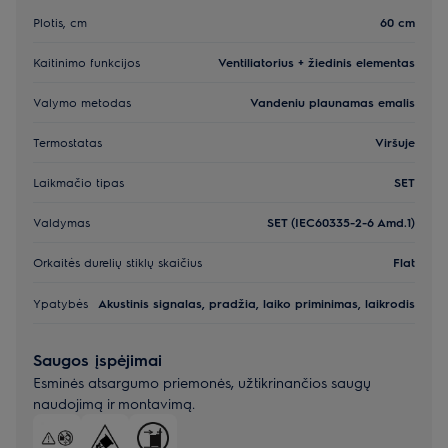
Plotis, cm
60 cm
Kaitinimo funkcijos
Ventiliatorius + žiedinis elementas
Valymo metodas
Vandeniu plaunamas emalis
Termostatas
Viršuje
Laikmačio tipas
SET
Valdymas
SET (IEC60335-2-6 Amd.1)
Orkaitės durelių stiklų skaičius
Flat
Ypatybės
Akustinis signalas, pradžia, laiko priminimas, laikrodis
Saugos įspėjimai
Esminės atsargumo priemonės, užtikrinančios saugų
naudojimą ir montavimą.