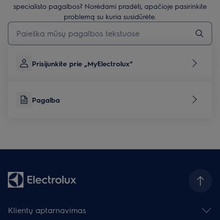
specialisto pagalbos? Norėdami pradėti, apačioje pasirinkite
problemą su kuria susidūrėte.
Įveskite tekstą, jei norite ieškoti pagalbinių straipsnių
Prisijunkite prie „MyElectrolux“
Pagalba
Klientų aptarnavimas