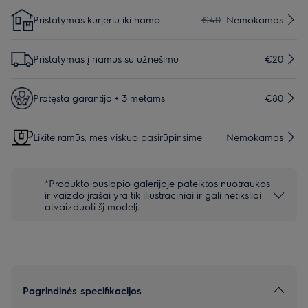
Pristatymas kurjeriu iki namo
€40
Nemokamas
Pristatymas į namus su užnešimu
€20
Pratęsta garantija + 3 metams
€80
Likite ramūs, mes viskuo pasirūpinsime
Nemokamas
*Produkto puslapio galerijoje pateiktos nuotraukos
ir vaizdo įrašai yra tik iliustraciniai ir gali netiksliai
atvaizduoti šį modelį.
Pagrindinės specifikacijos