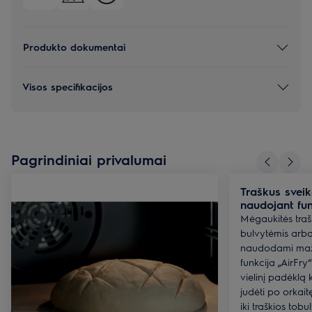
Produkto dokumentai
Visos specifikacijos
Pagrindiniai privalumai
Traškus sveik
naudojant fun
Mėgaukitės traš
bulvytėmis arb
naudodami maži
funkcija „AirFry“
vielinį padėklą k
judėti po orkaitę
iki traškios tobu