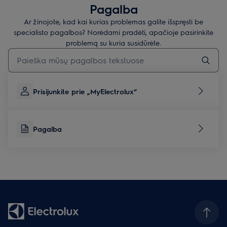
Pagalba
Ar žinojote, kad kai kurias problemas galite išspręsti be
specialisto pagalbos? Norėdami pradėti, apačioje pasirinkite
problemą su kuria susidūrėte.
Įveskite tekstą, jei norite ieškoti pagalbinių straipsnių
Prisijunkite prie „MyElectrolux“
Pagalba