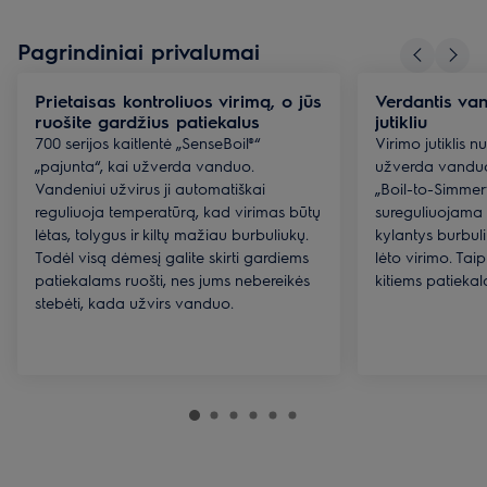
Pagrindiniai privalumai
Prietaisas kontroliuos virimą, o jūs
Verdantis va
ruošite gardžius patiekalus
jutikliu
700 serijos kaitlentė „SenseBoil®“
Virimo jutiklis 
„pajunta“, kai užverda vanduo.
užverda vanduo
Vandeniui užvirus ji automatiškai
„Boil-to-Simmer
reguliuoja temperatūrą, kad virimas būtų
sureguliuojama 
lėtas, tolygus ir kiltų mažiau burbuliukų.
kylantys burbuli
Todėl visą dėmesį galite skirti gardiems
lėto virimo. Tai
patiekalams ruošti, nes jums nebereikės
kitiems patiekal
stebėti, kada užvirs vanduo.