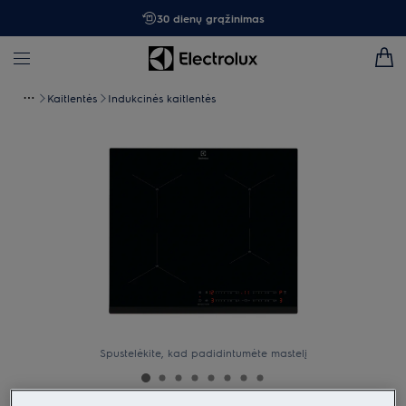
30 dienų grąžinimas
Kaitlentės
Indukcinės kaitlentės
Spustelėkite, kad padidintumėte mastelį