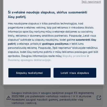
Tęsti nepriimant
EIS62443
Indukcinė kaitlentė 60 cm 700 serija
Ši svetainė naudoja slapukus, skirtus suasmeninti
„SenseBoil“ „Hob2Hood®“
Jūsų patirtį.
Mes naudojame slapukus ir kitas panašias technologijas, kad
4.9 (9142)
pagerintume svetainės veikimą, taip pat reklamos ir rinkodaros tikslais.
Informacija apie Jūsų naršymą mūsų svetainėje dalijamės su socialinių
Gaminio informacijos lapas
tinklų, reklamos ir duomenų analitikos partneriais. Paspaudę „Leisti visus
Pagrindiniai privalumai
slapukus“ sutinkate su slapukų naudojimu, todėl galime
suasmeninti Jūsų
700 serijos indukcinė kaitlentė „SenseBoil®“ kontroliuoja vandens
patirtį
svetainėje, pritaikyti
ypatingus pasiūlymus
ir teikti Jums
virimo temperatūrą.
personalizuotą reklamą. Paspaudę „Tęsti nepriėmus“ blokuojate nebūtinus
Virimo jutikliu verdančio vandens temperatūra automatiškai
slapukus, todėl Jūsų naršymo patirtis ir mūsų teikiamos paslaugos gali būti
sumažinama iki lėto virimo.
apribotos. Daugiau informacijos rasite mūsų
Slapukų pranešime
ir
Funkcija „Hob2Hood®“ belaidžiu būdu susieja kaitlentę su gartraukiu,
kad garai būtų ištraukiami automatiškai.
Duomenų apsaugos deklaracijoje
.
Slapukų nustatymai
Leisti visus slapukus
Saugos instrukcijos ir saugos įspėjimai pagal ES reglamentą
2023/988 yra pateikiami vartotojo vadovo I ir II skyriuose.
Norėdami saugiai naudoti gaminį, perskaitykite visą
vartotojo vadovą.