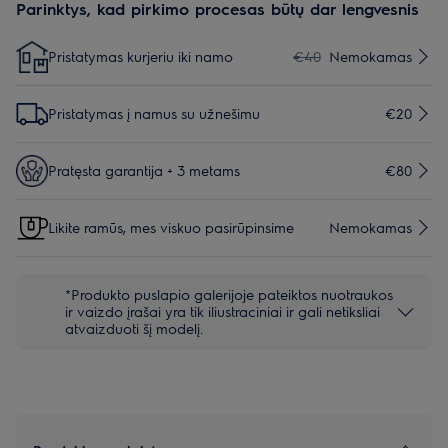
Parinktys, kad pirkimo procesas būtų dar lengvesnis
Pristatymas kurjeriu iki namo
€40
Nemokamas
Pristatymas į namus su užnešimu
€20
Pratęsta garantija + 3 metams
€80
Likite ramūs, mes viskuo pasirūpinsime
Nemokamas
*Produkto puslapio galerijoje pateiktos nuotraukos
ir vaizdo įrašai yra tik iliustraciniai ir gali netiksliai
atvaizduoti šį modelį.