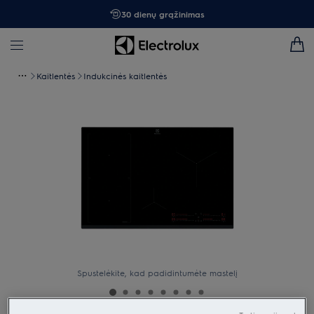
30 dienų grąžinimas
Kaitlentės
Indukcinės kaitlentės
Spustelėkite, kad padidintumėte mastelį