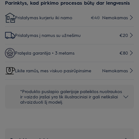
Parinktys, kad pirkimo procesas būtų dar lengvesnis
Pristatymas kurjeriu iki namo
€40
Nemokamas
Pristatymas į namus su užnešimu
€20
Pratęsta garantija + 3 metams
€80
Likite ramūs, mes viskuo pasirūpinsime
Nemokamas
*Produkto puslapio galerijoje pateiktos nuotraukos
ir vaizdo įrašai yra tik iliustraciniai ir gali netiksliai
atvaizduoti šį modelį.