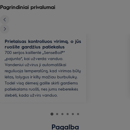
Pagrindiniai privalumai
Prietaisas kontroliuos virimą, o jūs
ruošite gardžius patiekalus
700 serijos kaitlentė „SenseBoil®“
„pajunta“, kai užverda vanduo.
Vandeniui užvirus ji automatiškai
reguliuoja temperatūrą, kad virimas būtų
lėtas, tolygus ir kiltų mažiau burbuliukų.
Todėl visą dėmesį galite skirti gardiems
patiekalams ruošti, nes jums nebereikės
stebėti, kada užvirs vanduo.
Pagalba