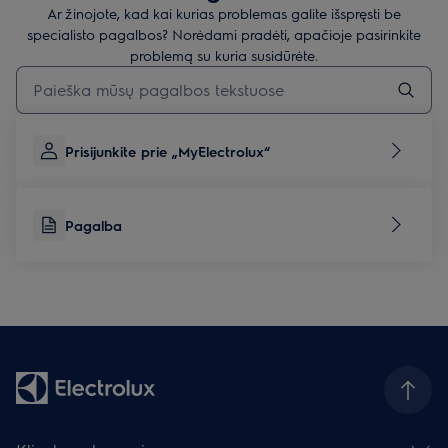
Ar žinojote, kad kai kurias problemas galite išspręsti be
specialisto pagalbos? Norėdami pradėti, apačioje pasirinkite
problemą su kuria susidūrėte.
Įveskite tekstą, jei norite ieškoti pagalbinių straipsnių
Prisijunkite prie „MyElectrolux“
Pagalba