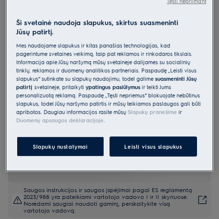
Tęsti nepriimant
EIS82453
Indukcinė kaitlentė 80 cm 700 serija
Ši svetainė naudoja slapukus, skirtus suasmeninti
Jūsų patirtį.
„SenseBoil“ „Hob2Hood®“
Mes naudojame slapukus ir kitas panašias technologijas, kad
4.8 (218)
pagerintume svetainės veikimą, taip pat reklamos ir rinkodaros tikslais.
Informacija apie Jūsų naršymą mūsų svetainėje dalijamės su socialinių
Gaminio informacijos lapas
tinklų, reklamos ir duomenų analitikos partneriais. Paspaudę „Leisti visus
Pagrindiniai privalumai
slapukus“ sutinkate su slapukų naudojimu, todėl galime
suasmeninti Jūsų
patirtį
svetainėje, pritaikyti
ypatingus pasiūlymus
ir teikti Jums
700 serijos indukcinė kaitlentė „SenseBoil®“ kontroliuoja vandens
virimo temperatūrą.
personalizuotą reklamą. Paspaudę „Tęsti nepriėmus“ blokuojate nebūtinus
Virimo jutikliu verdančio vandens temperatūra automatiškai
slapukus, todėl Jūsų naršymo patirtis ir mūsų teikiamos paslaugos gali būti
sumažinama iki lėto virimo.
apribotos. Daugiau informacijos rasite mūsų
Slapukų pranešime
ir
Funkcija „Hob2Hood®“ belaidžiu būdu susieja kaitlentę su gartraukiu,
Duomenų apsaugos deklaracijoje
.
kad garai būtų ištraukiami automatiškai.
Slapukų nustatymai
Leisti visus slapukus
Saugos instrukcijos ir saugos įspėjimai pagal ES reglamentą
2023/988 yra pateikiami vartotojo vadovo I ir II skyriuose.
Norėdami saugiai naudoti gaminį, perskaitykite visą
vartotojo vadovą.