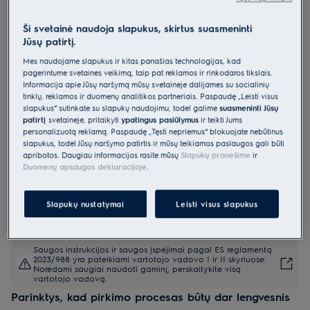
EIT61443B
Indukcinė kaitlentė 60 cm 500 serija
Ši svetainė naudoja slapukus, skirtus suasmeninti
Jūsų patirtį.
„Hob2Hood®“
Mes naudojame slapukus ir kitas panašias technologijas, kad
4.9 (9135)
pagerintume svetainės veikimą, taip pat reklamos ir rinkodaros tikslais.
Informacija apie Jūsų naršymą mūsų svetainėje dalijamės su socialinių
Gaminio informacijos lapas
tinklų, reklamos ir duomenų analitikos partneriais. Paspaudę „Leisti visus
Pagrindiniai privalumai
slapukus“ sutinkate su slapukų naudojimu, todėl galime
suasmeninti Jūsų
patirtį
svetainėje, pritaikyti
ypatingus pasiūlymus
ir teikti Jums
500 serijos greita ir galinga kaitlentė. Efektyvus indukcinis kaitinimas
personalizuotą reklamą. Paspaudę „Tęsti nepriėmus“ blokuojate nebūtinus
Greita ir galinga. Šildo dar greičiau ir efektyviau
slapukus, todėl Jūsų naršymo patirtis ir mūsų teikiamos paslaugos gali būti
Funkcija „Hob2Hood®“ belaidžiu būdu susieja kaitlentę su gartraukiu,
kad garai būtų ištraukiami automatiškai.
apribotos. Daugiau informacijos rasite mūsų
Slapukų pranešime
ir
Duomenų apsaugos deklaracijoje
.
Slapukų nustatymai
Leisti visus slapukus
Saugos instrukcijos ir saugos įspėjimai pagal ES reglamentą
2023/988 yra pateikiami vartotojo vadovo I ir II skyriuose.
Norėdami saugiai naudoti gaminį, perskaitykite visą
vartotojo vadovą.
Parinktys, kad pirkimo procesas būtų dar lengvesnis