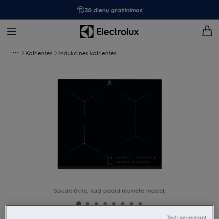
30 dienų grąžinimas
Kaitlentės
Indukcinės kaitlentės
Spustelėkite, kad padidintumėte mastelį
Tęsti nepriimant