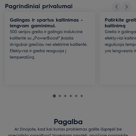
Pagrindiniai privalumai
Galingas ir spartus kaitinimas -
Patirkite grei
lengvam gaminimui.
kaitinimą
500 serijos greita ir galinga indukcinė
Greita ir galing
kaitlentė su „PowerBoost“ įkaista
efektyviai kaitina
dvigubai greičiau nei elektrinė kaitlentė.
reguliuoja temp
Efektyviai ir greitai reaguoja į
yra lengvesnis ir 
temperatūrą.
Pagalba
Ar žinojote, kad kai kurias problemas galite išspręsti be
specialisto pagalbos? Norėdami pradėti, apačioje pasirinkite