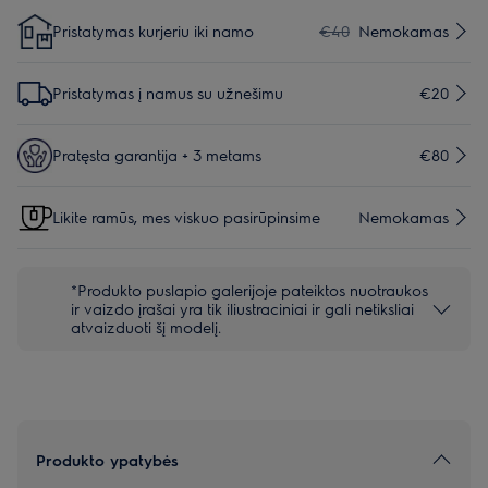
Pristatymas kurjeriu iki namo
€40
Nemokamas
Pristatymas į namus su užnešimu
€20
Pratęsta garantija + 3 metams
€80
Likite ramūs, mes viskuo pasirūpinsime
Nemokamas
*Produkto puslapio galerijoje pateiktos nuotraukos
ir vaizdo įrašai yra tik iliustraciniai ir gali netiksliai
atvaizduoti šį modelį.
Produkto ypatybės