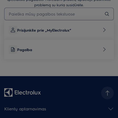
problemą su kuria susidūrėte.
Įveskite tekstą, jei norite ieškoti pagalbinių straipsnių
Prisijunkite prie „MyElectrolux“
Pagalba
Klientų aptarnavimas