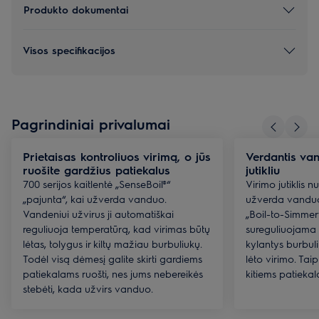
Produkto dokumentai
Visos specifikacijos
Pagrindiniai privalumai
Prietaisas kontroliuos virimą, o jūs
Verdantis va
ruošite gardžius patiekalus
jutikliu
700 serijos kaitlentė „SenseBoil®“
Virimo jutiklis 
„pajunta“, kai užverda vanduo.
užverda vanduo
Vandeniui užvirus ji automatiškai
„Boil-to-Simmer
reguliuoja temperatūrą, kad virimas būtų
sureguliuojama 
lėtas, tolygus ir kiltų mažiau burbuliukų.
kylantys burbuli
Todėl visą dėmesį galite skirti gardiems
lėto virimo. Tai
patiekalams ruošti, nes jums nebereikės
kitiems patiekal
stebėti, kada užvirs vanduo.