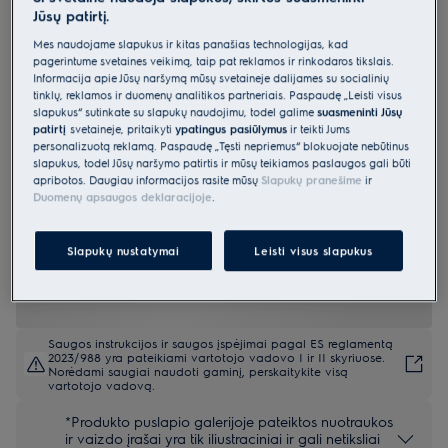
Jūsų patirtį.
KIS62453I
Indukcinė kaitlentė 60 cm 700 serija
Mes naudojame slapukus ir kitas panašias technologijas, kad
pagerintume svetainės veikimą, taip pat reklamos ir rinkodaros tikslais.
„SenseBoil“ „Hob2Hood®“
Informacija apie Jūsų naršymą mūsų svetainėje dalijamės su socialinių
tinklų, reklamos ir duomenų analitikos partneriais. Paspaudę „Leisti visus
4.9 (1069)
slapukus“ sutinkate su slapukų naudojimu, todėl galime
suasmeninti Jūsų
patirtį
svetainėje, pritaikyti
ypatingus pasiūlymus
ir teikti Jums
Gaminio informacijos lapas
personalizuotą reklamą. Paspaudę „Tęsti nepriėmus“ blokuojate nebūtinus
Pagrindiniai privalumai
slapukus, todėl Jūsų naršymo patirtis ir mūsų teikiamos paslaugos gali būti
700 serijos indukcinė kaitlentė „SenseBoil®“ kontroliuoja vandens
apribotos. Daugiau informacijos rasite mūsų
Slapukų pranešime
ir
virimo temperatūrą.
Duomenų apsaugos deklaracijoje
.
Virimo jutikliu verdančio vandens temperatūra automatiškai
sumažinama iki lėto virimo.
Funkcija „Hob2Hood®“ belaidžiu būdu susieja kaitlentę su gartraukiu,
kad garai būtų ištraukiami automatiškai.
Slapukų nustatymai
Leisti visus slapukus
Saugos instrukcijos ir saugos įspėjimai pagal ES reglamentą
2023/988 yra pateikiami vartotojo vadovo I ir II skyriuose.
Norėdami saugiai naudoti gaminį, perskaitykite visą
vartotojo vadovą.
*Produkto puslapio galerijoje pateiktos nuotraukos
ir vaizdo įrašai yra tik iliustraciniai ir gali netiksliai