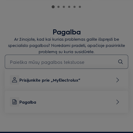
Pagalba
Ar žinojote, kad kai kurias problemas galite išspręsti be
specialisto pagalbos? Norėdami pradėti, apačioje pasirinkite
problemą su kuria susidūrėte.
Įveskite tekstą, jei norite ieškoti pagalbinių straipsnių
Prisijunkite prie „MyElectrolux“
Pagalba