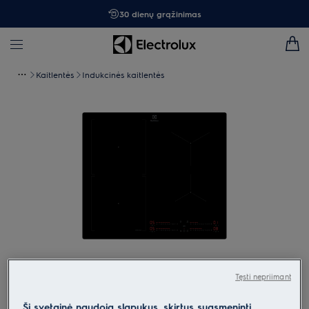
30 dienų grąžinimas
Kaitlentės
Indukcinės kaitlentės
Spustelėkite, kad padidintumėte mastelį
Tęsti nepriimant
Ši svetainė naudoja slapukus, skirtus suasmeninti