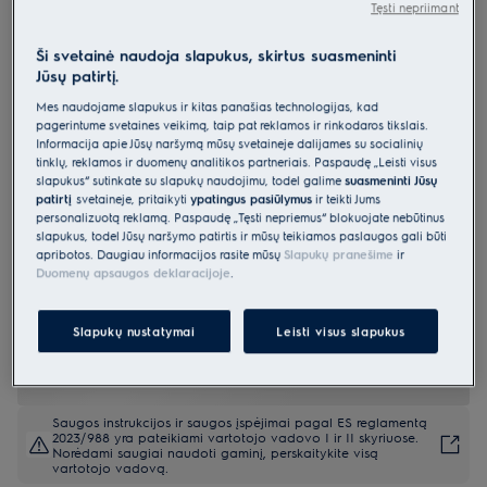
Tęsti nepriimant
LIV63431BK
Indukcinė kaitlentė 60 cm 600 serija
Ši svetainė naudoja slapukus, skirtus suasmeninti
„Bridge“ „Hob2Hood®“
Jūsų patirtį.
Mes naudojame slapukus ir kitas panašias technologijas, kad
4.9 (1795)
pagerintume svetainės veikimą, taip pat reklamos ir rinkodaros tikslais.
Informacija apie Jūsų naršymą mūsų svetainėje dalijamės su socialinių
Gaminio informacijos lapas
tinklų, reklamos ir duomenų analitikos partneriais. Paspaudę „Leisti visus
Pagrindiniai privalumai
slapukus“ sutinkate su slapukų naudojimu, todėl galime
suasmeninti Jūsų
600 serijos indukcinė kaitlentė „Bridge“ leidžia apjungti dvi kaitvietes
patirtį
svetainėje, pritaikyti
ypatingus pasiūlymus
ir teikti Jums
į vieną didelę.
personalizuotą reklamą. Paspaudę „Tęsti nepriėmus“ blokuojate nebūtinus
Tiltinio sujungimo funkcija apjungia dvi kaitlentės kaitviečių zonas į
slapukus, todėl Jūsų naršymo patirtis ir mūsų teikiamos paslaugos gali būti
vieną didelį maisto gaminimo paviršių.
apribotos. Daugiau informacijos rasite mūsų
Slapukų pranešime
ir
Keičiamo dydžio „Infinite“ kaitvietės prisitaiko prie prikaistuvio
dydžio.
Duomenų apsaugos deklaracijoje
.
Slapukų nustatymai
Leisti visus slapukus
Saugos instrukcijos ir saugos įspėjimai pagal ES reglamentą
2023/988 yra pateikiami vartotojo vadovo I ir II skyriuose.
Norėdami saugiai naudoti gaminį, perskaitykite visą
vartotojo vadovą.