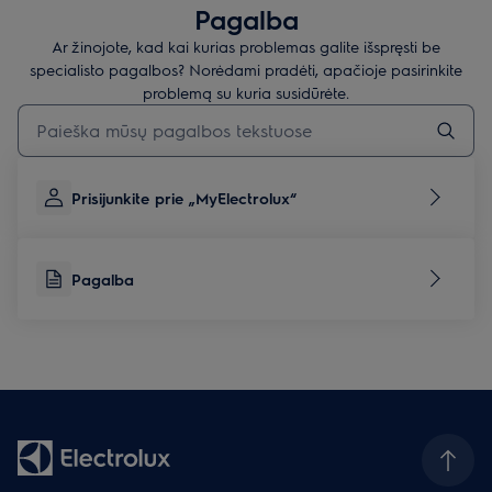
Pagalba
Ar žinojote, kad kai kurias problemas galite išspręsti be
specialisto pagalbos? Norėdami pradėti, apačioje pasirinkite
problemą su kuria susidūrėte.
Įveskite tekstą, jei norite ieškoti pagalbinių straipsnių
Prisijunkite prie „MyElectrolux“
Pagalba