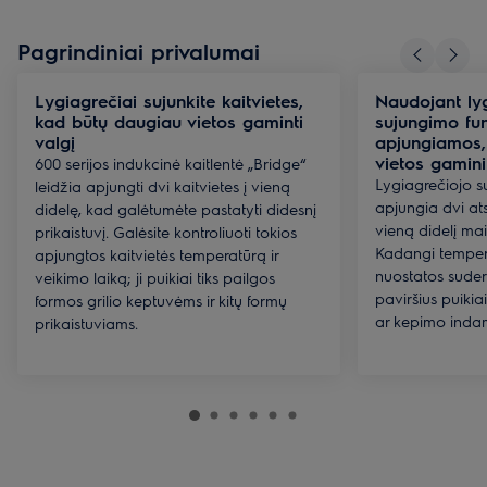
Pagrindiniai privalumai
Lygiagrečiai sujunkite kaitvietes,
Naudojant ly
kad būtų daugiau vietos gaminti
sujungimo fun
valgį
apjungiamos,
vietos gamin
600 serijos indukcinė kaitlentė „Bridge“
Lygiagrečiojo s
leidžia apjungti dvi kaitvietes į vieną
apjungia dvi ats
didelę, kad galėtumėte pastatyti didesnį
vieną didelį ma
prikaistuvį. Galėsite kontroliuoti tokios
Kadangi tempera
apjungtos kaitvietės temperatūrą ir
nuostatos suder
veikimo laiką; ji puikiai tiks pailgos
paviršius puikia
formos grilio keptuvėms ir kitų formų
ar kepimo inda
prikaistuviams.