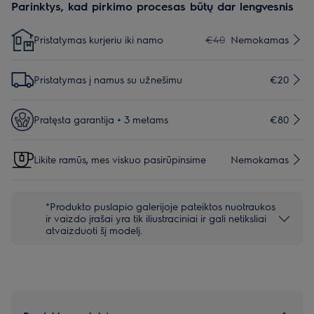
Parinktys, kad pirkimo procesas būtų dar lengvesnis
Pristatymas kurjeriu iki namo
€40
Nemokamas
Pristatymas į namus su užnešimu
€20
Pratęsta garantija + 3 metams
€80
Likite ramūs, mes viskuo pasirūpinsime
Nemokamas
*Produkto puslapio galerijoje pateiktos nuotraukos
ir vaizdo įrašai yra tik iliustraciniai ir gali netiksliai
atvaizduoti šį modelį.