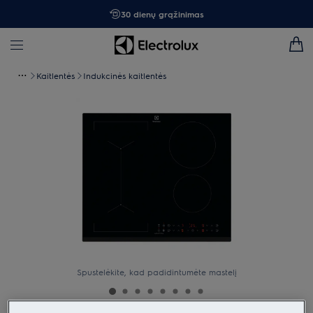
30 dienų grąžinimas
Kaitlentės
Indukcinės kaitlentės
Spustelėkite, kad padidintumėte mastelį