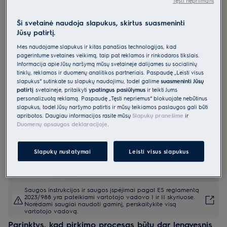
Tęsti nepriimant
LIV63431BW
Indukcinė kaitlentė 60 cm 600 serija
Ši svetainė naudoja slapukus, skirtus suasmeninti
Jūsų patirtį.
„Bridge“
Mes naudojame slapukus ir kitas panašias technologijas, kad
4.9 (68)
pagerintume svetainės veikimą, taip pat reklamos ir rinkodaros tikslais.
Informacija apie Jūsų naršymą mūsų svetainėje dalijamės su socialinių
Gaminio informacijos lapas
tinklų, reklamos ir duomenų analitikos partneriais. Paspaudę „Leisti visus
Pagrindiniai privalumai
slapukus“ sutinkate su slapukų naudojimu, todėl galime
suasmeninti Jūsų
patirtį
svetainėje, pritaikyti
ypatingus pasiūlymus
ir teikti Jums
600 serijos indukcinė kaitlentė „Bridge“ leidžia apjungti dvi kaitvietes
į vieną didelę.
personalizuotą reklamą. Paspaudę „Tęsti nepriėmus“ blokuojate nebūtinus
Tiltinio sujungimo funkcija apjungia dvi kaitlentės kaitviečių zonas į
slapukus, todėl Jūsų naršymo patirtis ir mūsų teikiamos paslaugos gali būti
vieną didelį maisto gaminimo paviršių.
apribotos. Daugiau informacijos rasite mūsų
Slapukų pranešime
ir
Indukcinės kaitlentės valdikliais lengva kontroliuoti temperatūrą.
Duomenų apsaugos deklaracijoje
.
Slapukų nustatymai
Leisti visus slapukus
Saugos instrukcijos ir saugos įspėjimai pagal ES reglamentą
2023/988 yra pateikiami vartotojo vadovo I ir II skyriuose.
Norėdami saugiai naudoti gaminį, perskaitykite visą
vartotojo vadovą.
Parinktys, kad pirkimo procesas būtų dar lengvesnis