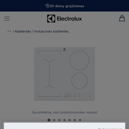
30 dienų grąžinimas
Kaitlentės
Indukcinės kaitlentės
Spustelėkite, kad padidintumėte mastelį