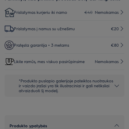
Pristatymas kurjeriu iki namo
€40
Nemokamas
Pristatymas į namus su užnešimu
€20
Pratęsta garantija + 3 metams
€80
Likite ramūs, mes viskuo pasirūpinsime
Nemokamas
*Produkto puslapio galerijoje pateiktos nuotraukos
ir vaizdo įrašai yra tik iliustraciniai ir gali netiksliai
atvaizduoti šį modelį.
Produkto ypatybės