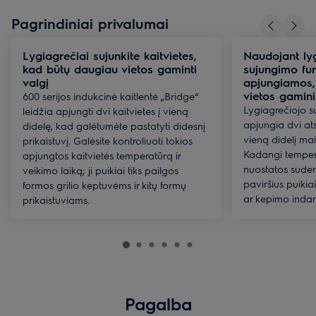
Pagrindiniai privalumai
Lygiagrečiai sujunkite kaitvietes,
Naudojant ly
kad būtų daugiau vietos gaminti
sujungimo fun
valgį
apjungiamos,
vietos gamin
600 serijos indukcinė kaitlentė „Bridge“
Lygiagrečiojo s
leidžia apjungti dvi kaitvietes į vieną
apjungia dvi ats
didelę, kad galėtumėte pastatyti didesnį
vieną didelį ma
prikaistuvį. Galėsite kontroliuoti tokios
Kadangi tempera
apjungtos kaitvietės temperatūrą ir
nuostatos suder
veikimo laiką; ji puikiai tiks pailgos
paviršius puikia
formos grilio keptuvėms ir kitų formų
ar kepimo inda
prikaistuviams.
Pagalba