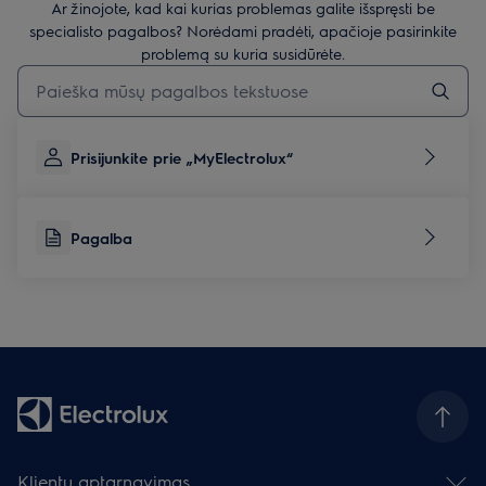
Ar žinojote, kad kai kurias problemas galite išspręsti be
specialisto pagalbos? Norėdami pradėti, apačioje pasirinkite
problemą su kuria susidūrėte.
Įveskite tekstą, jei norite ieškoti pagalbinių straipsnių
Prisijunkite prie „MyElectrolux“
Pagalba
Klientų aptarnavimas