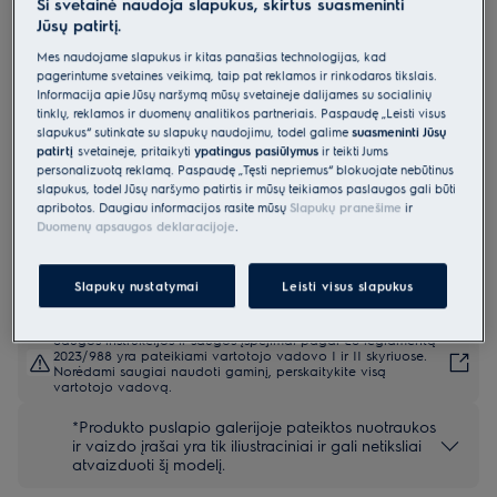
Ši svetainė naudoja slapukus, skirtus suasmeninti
EMS4253TEX
Jūsų patirtį.
Montuojama mikrobangų krosnelė
Mes naudojame slapukus ir kitas panašias technologijas, kad
600 serija „Grill“
pagerintume svetainės veikimą, taip pat reklamos ir rinkodaros tikslais.
Informacija apie Jūsų naršymą mūsų svetainėje dalijamės su socialinių
4.9 (3505)
tinklų, reklamos ir duomenų analitikos partneriais. Paspaudę „Leisti visus
Pagrindiniai privalumai
slapukus“ sutinkate su slapukų naudojimu, todėl galime
suasmeninti Jūsų
patirtį
svetainėje, pritaikyti
ypatingus pasiūlymus
ir teikti Jums
Pagaminkite gardžių patiekalų 600 serijos mikrobangų krosnelėje „Grill
personalizuotą reklamą. Paspaudę „Tęsti nepriėmus“ blokuojate nebūtinus
Microwave“.
Mikrobangų krosnelė su griliu viename integruojamajame buitiniame
slapukus, todėl Jūsų naršymo patirtis ir mūsų teikiamos paslaugos gali būti
prietaise.
apribotos. Daugiau informacijos rasite mūsų
Slapukų pranešime
ir
Mūsų mikrobangų funkcija suteikia galimybę ruošti, pašildyti arba
Duomenų apsaugos deklaracijoje
.
atšildyti maistą.
Slapukų nustatymai
Leisti visus slapukus
Saugos instrukcijos ir saugos įspėjimai pagal ES reglamentą
2023/988 yra pateikiami vartotojo vadovo I ir II skyriuose.
Norėdami saugiai naudoti gaminį, perskaitykite visą
vartotojo vadovą.
*Produkto puslapio galerijoje pateiktos nuotraukos
ir vaizdo įrašai yra tik iliustraciniai ir gali netiksliai
atvaizduoti šį modelį.