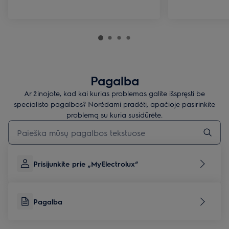
Pagalba
Ar žinojote, kad kai kurias problemas galite išspręsti be
specialisto pagalbos? Norėdami pradėti, apačioje pasirinkite
problemą su kuria susidūrėte.
Įveskite tekstą, jei norite ieškoti pagalbinių straipsnių
Prisijunkite prie „MyElectrolux“
Pagalba