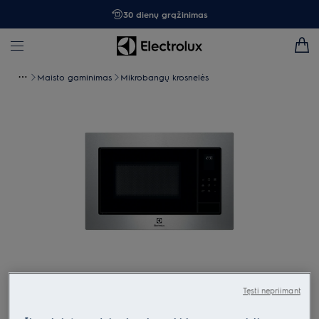
30 dienų grąžinimas
Maisto gaminimas
Mikrobangų krosnelės
Spustelėkite, kad padidintumėte mastelį
Tęsti nepriimant