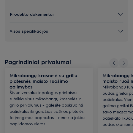
Produkto dokumentai
Visos specifikacijos
Pagrindiniai privalumai
Mikrobangų krosnelė su griliu –
Mikrobangų k
platesnės maisto ruošimo
maisto ruoši
galimybės
Mikrobangų funk
Šis universalus ir patogus prietaisas
būdas greitai p
suteikia visus mikrobangų krosnelės ir
patiekalus. Vie
grilio privalumus – galėsite apskrudinti
galima greitai iš
patiekalus iki gardžios traškios plutelės.
savo mėgstamą 
Jo įrengimas paprastas – nereikia jokios
patiekalo likuči
papildomos vietos.
būdas skaniems 