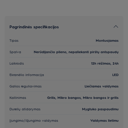
Pagrindinės specifikacijos
Tipas
Montuojamas
Spalva
Nerūdijančio plieno, nepaliekanti pirštų antspaudų
Laikrodis
12h rėžimas, 24h
Ekranėlio informacija
LED
Galios reguliavimas
Liečiamas valdymas
Kaitinimas
Grilis, Mikro bangos, Mikro bangos ir grilis
Durelių atidarymas
Mygtuko paspaudimu
Įjungimo/išjungimo valdymas
Valdymas lietimu