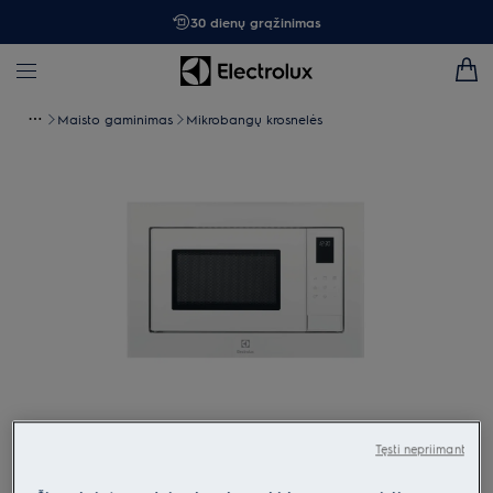
30 dienų grąžinimas
Maisto gaminimas
Mikrobangų krosnelės
Spustelėkite, kad padidintumėte mastelį
Tęsti nepriimant