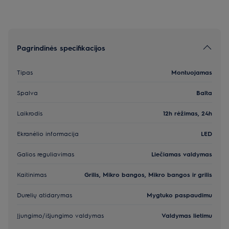
Pagrindinės specifikacijos
Tipas
Montuojamas
Spalva
Balta
Laikrodis
12h rėžimas, 24h
Ekranėlio informacija
LED
Galios reguliavimas
Liečiamas valdymas
Kaitinimas
Grilis, Mikro bangos, Mikro bangos ir grilis
Durelių atidarymas
Mygtuko paspaudimu
Įjungimo/išjungimo valdymas
Valdymas lietimu