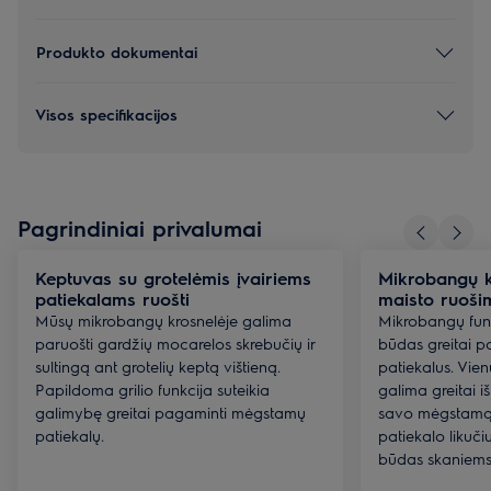
Produkto dokumentai
Visos specifikacijos
Pagrindiniai privalumai
Keptuvas su grotelėmis įvairiems
Mikrobangų k
patiekalams ruošti
maisto ruoši
Mūsų mikrobangų krosnelėje galima
Mikrobangų funk
paruošti gardžių mocarelos skrebučių ir
būdas greitai p
sultingą ant grotelių keptą vištieną.
patiekalus. Vie
Papildoma grilio funkcija suteikia
galima greitai iš
galimybę greitai pagaminti mėgstamų
savo mėgstamą 
patiekalų.
patiekalo likuči
būdas skaniems 