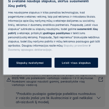
Ši svetainė naudoja slapukus, skirtus suasmeninti
LMS4253TMW
Jūsų patirtį.
Montuojama mikrobangų krosnelė
Mes naudojame slapukus ir kitas panašias technologijas, kad
600 serija „Grill“
pagerintume svetainės veikimą, taip pat reklamos ir rinkodaros tikslais.
Informacija apie Jūsų naršymą mūsų svetainėje dalijamės su socialinių
4.9 (3505)
tinklų, reklamos ir duomenų analitikos partneriais. Paspaudę „Leisti visus
Pagrindiniai privalumai
slapukus“ sutinkate su slapukų naudojimu, todėl galime
suasmeninti Jūsų
patirtį
svetainėje, pritaikyti
ypatingus pasiūlymus
ir teikti Jums
Pagaminkite gardžių patiekalų 600 serijos mikrobangų krosnelėje „Grill
personalizuotą reklamą. Paspaudę „Tęsti nepriėmus“ blokuojate nebūtinus
Microwave“.
Įmontuotas keptuvas su grotelėmis suteikia daugiau maisto gaminimo
slapukus, todėl Jūsų naršymo patirtis ir mūsų teikiamos paslaugos gali būti
mikrobangų krosnelėje galimybių.
apribotos. Daugiau informacijos rasite mūsų
Slapukų pranešime
ir
Mūsų mikrobangų funkcija suteikia galimybę ruošti, pašildyti arba
Duomenų apsaugos deklaracijoje
.
atšildyti maistą.
Slapukų nustatymai
Leisti visus slapukus
Saugos instrukcijos ir saugos įspėjimai pagal ES reglamentą
2023/988 yra pateikiami vartotojo vadovo I ir II skyriuose.
Norėdami saugiai naudoti gaminį, perskaitykite visą
vartotojo vadovą.
*Produkto puslapio galerijoje pateiktos nuotraukos
ir vaizdo įrašai yra tik iliustraciniai ir gali netiksliai
atvaizduoti šį modelį.