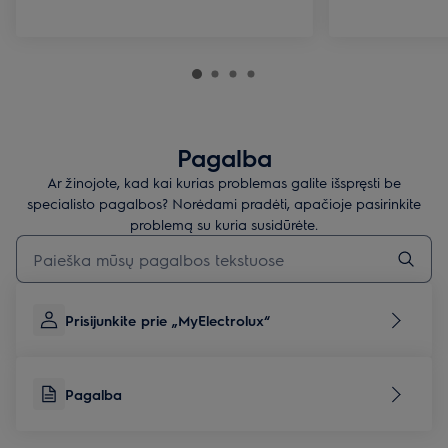
Pagalba
Ar žinojote, kad kai kurias problemas galite išspręsti be
specialisto pagalbos? Norėdami pradėti, apačioje pasirinkite
problemą su kuria susidūrėte.
Įveskite tekstą, jei norite ieškoti pagalbinių straipsnių
Prisijunkite prie „MyElectrolux“
Pagalba