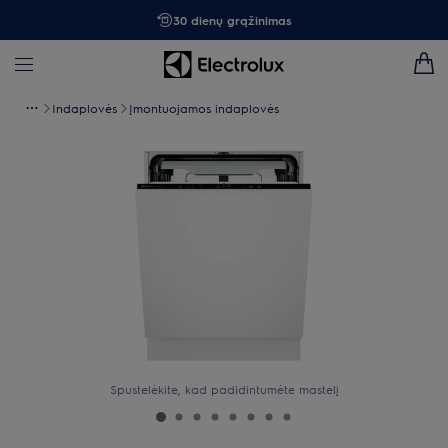
30 dienų grąžinimas
Indaplovės
Įmontuojamos indaplovės
Spustelėkite, kad padidintumėte mastelį