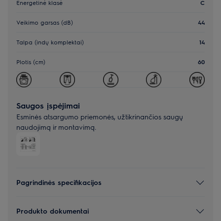
Energetinė klasė
C
Veikimo garsas (dB)
44
Talpa (indų komplektai)
14
Plotis (cm)
60
Saugos įspėjimai
Esminės atsargumo priemonės, užtikrinančios saugų
naudojimą ir montavimą.
Pagrindinės specifikacijos
Produkto dokumentai