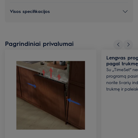
Visos specifikacijos
Pagrindiniai privalumai
Lengvas prog
pagal trukmę
Su „TimeSet“ ner
programą pasiri
norite švarių ind
trukmę ir paleis