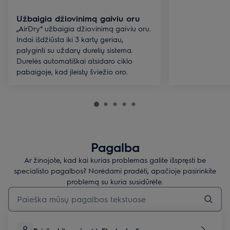
Užbaigia džiovinimą gaiviu oru
„AirDry“ užbaigia džiovinimą gaiviu oru.
Indai išdžiūsta iki 3 kartų geriau,
palyginti su uždarų durelių sistema.
Durelės automatiškai atsidaro ciklo
pabaigoje, kad įleistų šviežio oro.
Pagalba
Ar žinojote, kad kai kurias problemas galite išspręsti be
specialisto pagalbos? Norėdami pradėti, apačioje pasirinkite
problemą su kuria susidūrėte.
Įveskite tekstą, jei norite ieškoti pagalbinių straipsnių