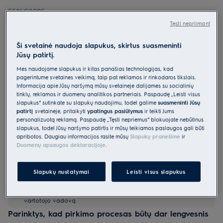
E52LC200S
Montuojama indaplovė 60 cm 500
Tęsti nepriimant
serija „AirDry“
Ši svetainė naudoja slapukus, skirtus suasmeninti
0 (0)
Jūsų patirtį.
Gaminio informacijos lapas
Mes naudojame slapukus ir kitas panašias technologijas, kad
Pagrindiniai privalumai
pagerintume svetainės veikimą, taip pat reklamos ir rinkodaros tikslais.
Informacija apie Jūsų naršymą mūsų svetainėje dalijamės su socialinių
Mūsų 500 serijos indaplovės puikiai atlieka savo darbą
tinklų, reklamos ir duomenų analitikos partneriais. Paspaudę „Leisti visus
„AirDry“ automatiškai praveria dureles ir išdžiovina indus natūraliu
slapukus“ sutinkate su slapukų naudojimu, todėl galime
suasmeninti Jūsų
oro srautu.
Su „TimeSet“ pasirinkite tik ciklo trukmę – nebereikia rinktis programos
patirtį
svetainėje, pritaikyti
ypatingus pasiūlymus
ir teikti Jums
personalizuotą reklamą. Paspaudę „Tęsti nepriėmus“ blokuojate nebūtinus
slapukus, todėl Jūsų naršymo patirtis ir mūsų teikiamos paslaugos gali būti
apribotos. Daugiau informacijos rasite mūsų
Slapukų pranešime
ir
Duomenų apsaugos deklaracijoje
.
Slapukų nustatymai
Leisti visus slapukus
Saugos instrukcijos ir saugos įspėjimai pagal ES reglamentą
2023/988 yra pateikiami vartotojo vadovo I ir II skyriuose.
Norėdami saugiai naudoti gaminį, perskaitykite visą
vartotojo vadovą.
Parinktys, kad pirkimo procesas būtų dar lengvesnis