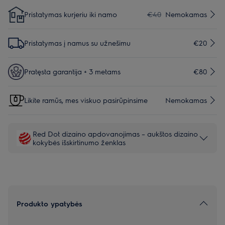
Pristatymas kurjeriu iki namo
€40
Nemokamas
Pristatymas į namus su užnešimu
€20
Pratęsta garantija + 3 metams
€80
Likite ramūs, mes viskuo pasirūpinsime
Nemokamas
Red Dot dizaino apdovanojimas – aukštos dizaino
kokybės išskirtinumo ženklas
Produkto ypatybės