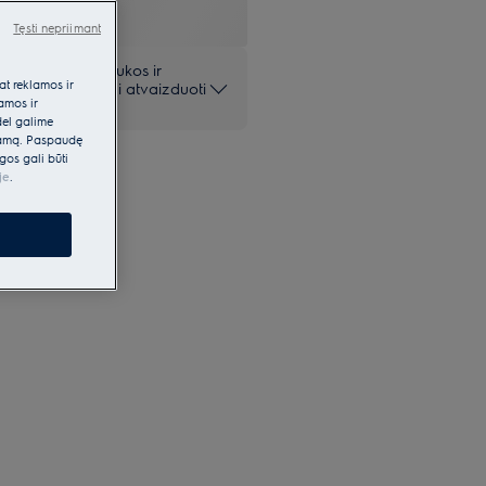
Tęsti nepriimant
 pateiktos nuotraukos ir
at reklamos ir
iai ir gali netiksliai atvaizduoti
lamos ir
dėl galime
klamą. Paspaudę
gos gali būti
je
.