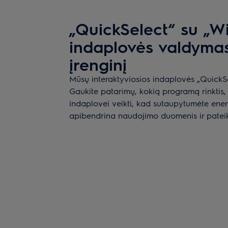
„QuickSelect“ su „Wi
indaplovės valdymas
įrenginį
Mūsų interaktyviosios indaplovės „QuickSe
Gaukite patarimų, kokią programą rinktis, 
indaplovei veikti, kad sutaupytumėte ener
apibendrina naudojimo duomenis ir pateik