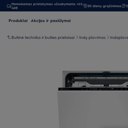
Nemokamas pristatymas užsakymams virš
30 dienų grąžinimas
G
40€
Produktai
Akcijos ir pasiūlymai
Buitinė technika ir buities prietaisai
Indų plovimas
Indaplov