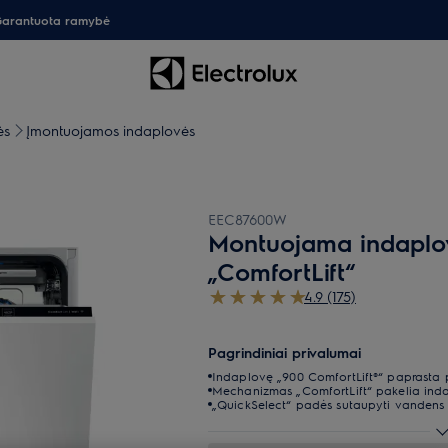
arantuota ramybė
ės
Įmontuojamos indaplovės
EEC87600W
Montuojama indaplov
„ComfortLift“
4.9 (175)
Pagrindiniai privalumai
Indaplovę „900 ComfortLift®“ paprasta pak
Mechanizmas „ComfortLift“ pakelia indap
„QuickSelect“ padės sutaupyti vandens i