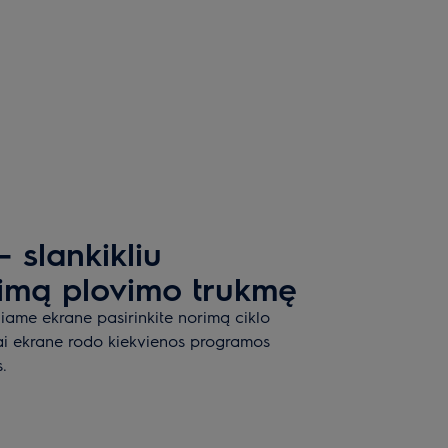
 slankikliu
rimą plovimo trukmę
iniame ekrane pasirinkite norimą ciklo
liai ekrane rodo kiekvienos programos
.