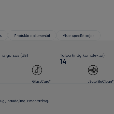
s
Produkto dokumentai
Visos specifikacijos
imo garsas (dB)
Talpa (indų komplektai)
14
GlassCare®
„SatelliteClean®
augų naudojimą ir montavimą.