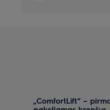
„ComfortLift“ – pirm
pakeliamas krepšys