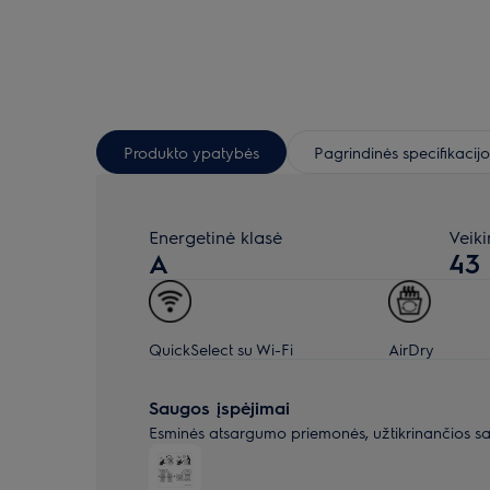
Produkto ypatybės
Pagrindinės specifikacijo
Energetinė klasė
Veik
A
43
QuickSelect su Wi-Fi
AirDry
Saugos įspėjimai
Esminės atsargumo priemonės, užtikrinančios s