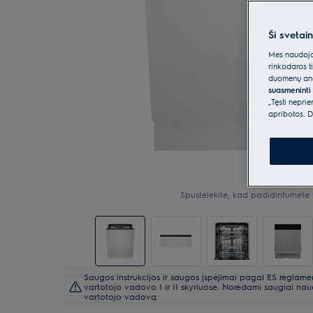
Ši svetai
Mes naudojam
rinkodaros t
duomenų anal
suasmeninti 
„Tęsti nepri
apribotos. D
Spustelėkite, kad padidintumėte 
Saugos instrukcijos ir saugos įspėjimai pagal ES reglam
vartotojo vadovo I ir II skyriuose. Norėdami saugiai naud
vartotojo vadovą.