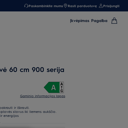
Paskambinkite mums
Rasti parduotuvę
Prisijungti
Įkvėpimas
Pagalba
ė 60 cm 900 serija
Gaminio informacijos lapas
rauti ir iškrauti.
lovės stovus iki liemens aukščio.
r energijos