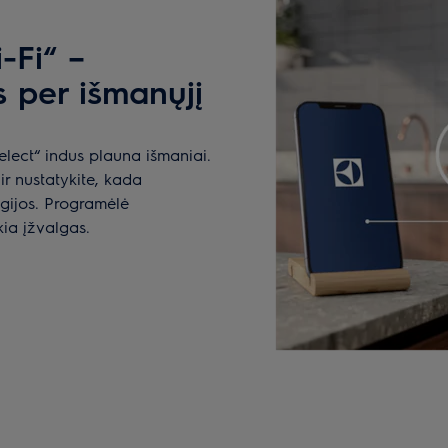
-Fi“ –
 per išmanųjį
lect“ indus plauna išmaniai.
ir nustatykite, kada
gijos. Programėlė
ia įžvalgas.