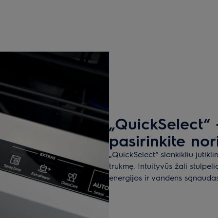
„QuickSelect“ –
pasirinkite no
„QuickSelect“ slankikliu jutikl
trukmę. Intuityvūs žali stulpe
energijos ir vandens sąnaudas