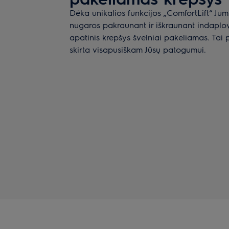
Dėka unikalios funkcijos „ComfortLift“ Ju
nugaros pakraunant ir iškraunant indaplov
apatinis krepšys švelniai pakeliamas. Tai 
skirta visapusiškam Jūsų patogumui.