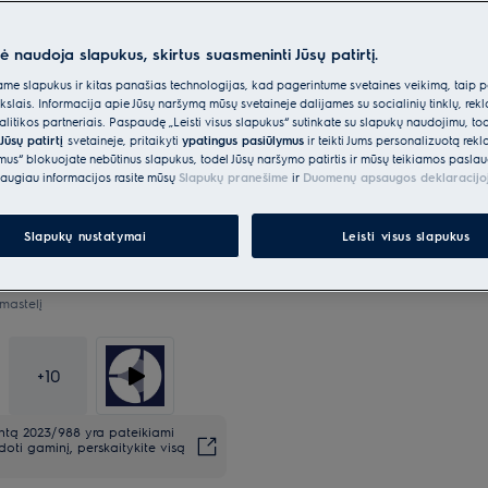
nė naudoja slapukus, skirtus suasmeninti Jūsų patirtį.
*Produkto puslapio galerijoje
e slapukus ir kitas panašias technologijas, kad pagerintume svetainės veikimą, taip p
vaizdo įrašai yra tik iliustracin
ikslais. Informacija apie Jūsų naršymą mūsų svetainėje dalijamės su socialinių tinklų, rek
šį modelį.
itikos partneriais. Paspaudę „Leisti visus slapukus“ sutinkate su slapukų naudojimu, to
Jūsų patirtį
svetainėje, pritaikyti
ypatingus pasiūlymus
ir teikti Jums personalizuotą re
ėmus“ blokuojate nebūtinus slapukus, todėl Jūsų naršymo patirtis ir mūsų teikiamos paslau
augiau informacijos rasite mūsų
Slapukų pranešime
ir
Duomenų apsaugos deklaracijo
Slapukų nustatymai
Leisti visus slapukus
mastelį
+
10
entą 2023/988 yra pateikiami
oti gaminį, perskaitykite visą